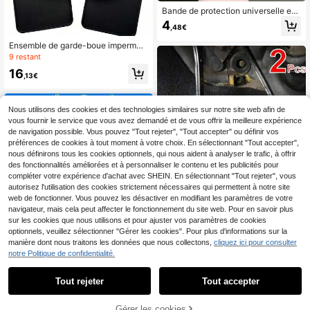
Bande de protection universelle en
forme de U pour bord de porte de vo
4
,48€
iture, bande anti-collision, joint en c
aoutchouc protecteur résistant aux
Ensemble de garde-boue imperméa
rayures, garniture anti-rayures invis
ble & résistant aux taches, installati
9 restant
ible pour la carrosserie, bande déco
on facile - Convient au Suzuki Jimn
rative insonorisante pour bord de po
16
y 2019-2025 (4 pièces)
,13€
rte, protecteur de bord de porte de v
oiture auto-adhésif
Nous utilisons des cookies et des technologies similaires sur notre site web afin de
vous fournir le service que vous avez demandé et de vous offrir la meilleure expérience
de navigation possible. Vous pouvez "Tout rejeter", "Tout accepter" ou définir vos
préférences de cookies à tout moment à votre choix. En sélectionnant "Tout accepter",
nous définirons tous les cookies optionnels, qui nous aident à analyser le trafic, à offrir
des fonctionnalités améliorées et à personnaliser le contenu et les publicités pour
compléter votre expérience d'achat avec SHEIN. En sélectionnant "Tout rejeter", vous
autorisez l'utilisation des cookies strictement nécessaires qui permettent à notre site
web de fonctionner. Vous pouvez les désactiver en modifiant les paramètres de votre
navigateur, mais cela peut affecter le fonctionnement du site web. Pour en savoir plus
sur les cookies que nous utilisons et pour ajuster vos paramètres de cookies
optionnels, veuillez sélectionner "Gérer les cookies". Pour plus d'informations sur la
manière dont nous traitons les données que nous collectons,
cliquez ici pour consulter
1 pièce Pare-soleil universel pour p
2 pièces Housses de protection uni
notre Politique de confidentialité.
are-brise de voiture, parasol de voit
verselles pour pédales de voiture, c
7
3
Dès
,71€
,97€
ure pliable amélioré, installation et r
onvenant aux patins de pédale de fr
Tout rejeter
Tout accepter
angement faciles, convient aux berl
ein et d'embrayage, housses de pati
ines, SUV et camions - protecteur d
n de pédale de frein et d'embrayag
e pare-soleil résistant à la chaleur, r
e, housses en caoutchouc antidéra
Gérer les cookies