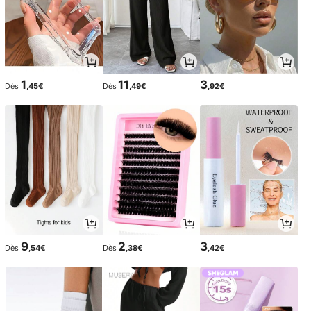
1
11
3
Dès
,45€
Dès
,49€
,92€
9
2
3
Dès
,54€
Dès
,38€
,42€