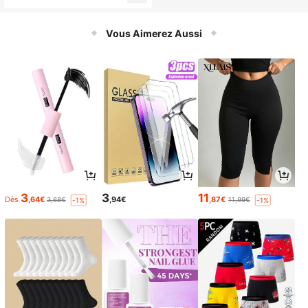
(H), portée de réception de 150 m
Vous Aimerez Aussi
3
3
11
Dès
,64€
,94€
,87€
3,68€
11,99€
-1%
-1%