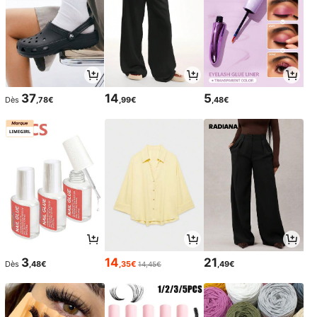
37
14
5
Dès
,78€
,99€
,48€
3
14
21
Dès
,48€
,35€
,49€
14,45€