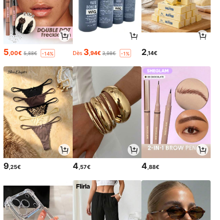
5
3
2
,00€
Dès
,94€
,14€
5,88€
3,98€
-14%
-1%
9
4
4
,25€
,57€
,88€