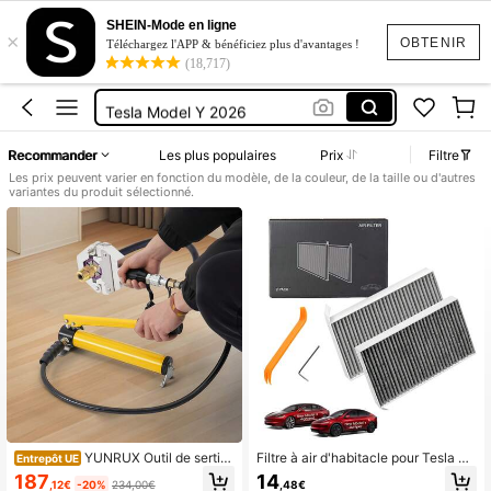
Accessoires Airco
SHEIN-Mode en ligne
×
Tesla Model 3
OBTENIR
Téléchargez l'APP & bénéficiez plus d'avantages !
(18,717)
Tesla Model 3 Accessoires
Tesla Model Y 2026
Tesla Y
Recommander
Les plus populaires
Prix
Filtre
Accessoires Airco
Les prix peuvent varier en fonction du modèle, de la couleur, de la taille ou d'autres
variantes du produit sélectionné.
Tesla Model 3
YUNRUX Outil de sertiss
Filtre à air d'habitacle pour Tesla po
Entrepôt UE
age pour presse à tuyau hydrauliqu
ur Model Y 2020-2026, filtre à air a
187
14
,12€
-20%
234,00€
,48€
e, kit de sertissage
u charbon actif avec kit de remplac