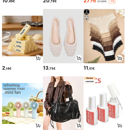
10
20
27
,49€
,78€
,71€
27,99€
-1%
2
13
11
,14€
,75€
,51€