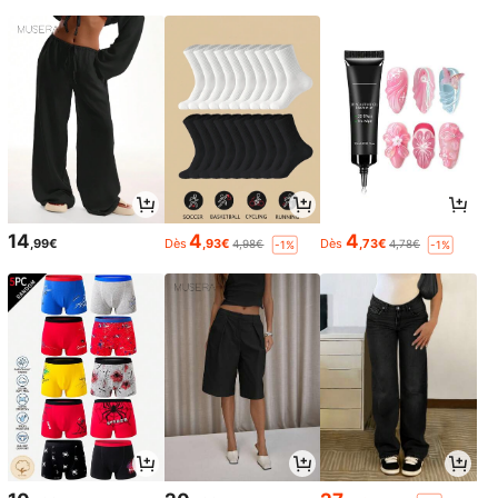
14
4
4
,99€
Dès
,93€
Dès
,73€
4,98€
4,78€
-1%
-1%