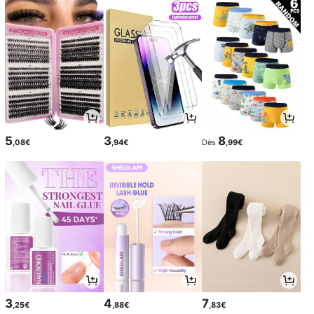
5
3
8
,08€
,94€
Dès
,99€
3
4
7
,25€
,88€
,83€