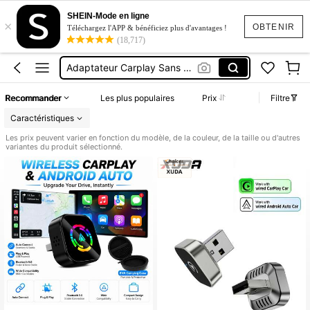
Apple Car Play Sans Fil
SHEIN-Mode en ligne
×
Carplay
OBTENIR
Téléchargez l'APP & bénéficiez plus d'avantages !
(18,717)
Carplay Voiture
Adaptateur Carplay Sans Fil
Carplay Android Auto
Recommander
Les plus populaires
Prix
Filtre
Apple Car Play Sans Fil
Caractéristiques
Carplay
Les prix peuvent varier en fonction du modèle, de la couleur, de la taille ou d'autres
variantes du produit sélectionné.