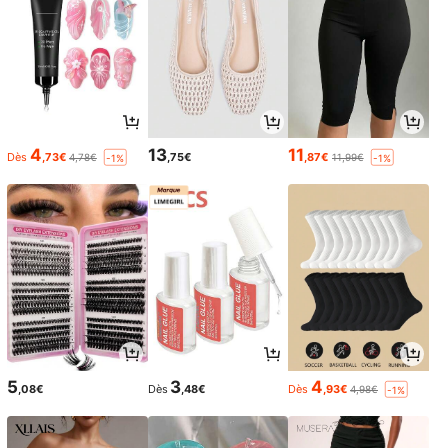
4
13
11
Dès
,73€
,75€
,87€
4,78€
11,99€
-1%
-1%
5
3
4
,08€
Dès
,48€
Dès
,93€
4,98€
-1%