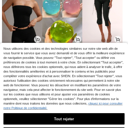
7
4
19
Nous utilisons des cookies et des technologies similaires sur notre site web afin de
,91€
Dès
,69€
,99€
7,99€
-1%
vous fournir le service que vous avez demandé et de vous offrir la meilleure expérience
de navigation possible. Vous pouvez "Tout rejeter", "Tout accepter" ou définir vos
préférences de cookies à tout moment à votre choix. En sélectionnant "Tout accepter",
nous définirons tous les cookies optionnels, qui nous aident à analyser le trafic, à offrir
des fonctionnalités améliorées et à personnaliser le contenu et les publicités pour
compléter votre expérience d'achat avec SHEIN. En sélectionnant "Tout rejeter", vous
autorisez l'utilisation des cookies strictement nécessaires qui permettent à notre site
web de fonctionner. Vous pouvez les désactiver en modifiant les paramètres de votre
navigateur, mais cela peut affecter le fonctionnement du site web. Pour en savoir plus
sur les cookies que nous utilisons et pour ajuster vos paramètres de cookies
optionnels, veuillez sélectionner "Gérer les cookies". Pour plus d'informations sur la
manière dont nous traitons les données que nous collectons,
cliquez ici pour consulter
notre Politique de confidentialité.
3
14
4
Dès
,44€
,35€
,88€
3,45€
14,45€
Tout rejeter
1
1