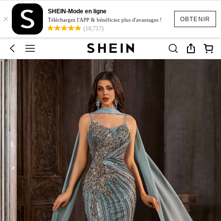
SHEIN-Mode en ligne
×
OBTENIR
Téléchargez l'APP & bénéficiez plus d'avantages !
(18,717)