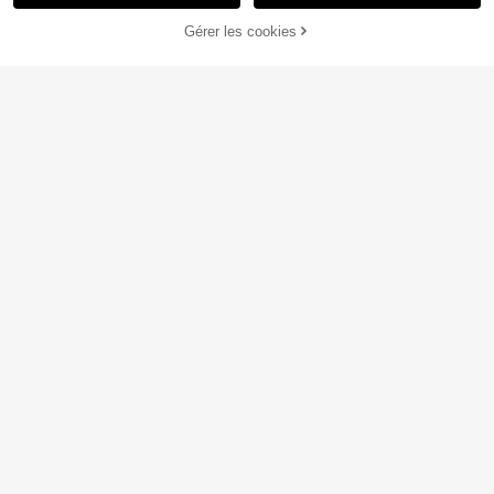
Gérer les cookies
AJOUTER AU PANIER