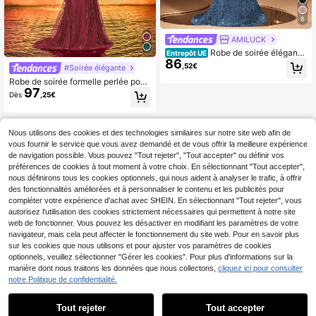
8
AMILUCK
Robe de soirée élégante
Entrepôt UE
86
et Top de gamme AMILUCK pour fe
,52€
#Soirée élégante
mme, ornée de sequins et de perles,
Robe de soirée formelle perlée pour
design sans bretelles, jupe sirène aj
97
femmes, robe sirène élégante sans
ustée, cape en mousseline à une ép
Dès
,25€
bretelles pour fête, mariage, automn
aule, pour soirée formelle, mariage
e
et invitée
Nous utilisons des cookies et des technologies similaires sur notre site web afin de
vous fournir le service que vous avez demandé et de vous offrir la meilleure expérience
de navigation possible. Vous pouvez "Tout rejeter", "Tout accepter" ou définir vos
préférences de cookies à tout moment à votre choix. En sélectionnant "Tout accepter",
nous définirons tous les cookies optionnels, qui nous aident à analyser le trafic, à offrir
des fonctionnalités améliorées et à personnaliser le contenu et les publicités pour
compléter votre expérience d'achat avec SHEIN. En sélectionnant "Tout rejeter", vous
autorisez l'utilisation des cookies strictement nécessaires qui permettent à notre site
web de fonctionner. Vous pouvez les désactiver en modifiant les paramètres de votre
navigateur, mais cela peut affecter le fonctionnement du site web. Pour en savoir plus
sur les cookies que nous utilisons et pour ajuster vos paramètres de cookies
optionnels, veuillez sélectionner "Gérer les cookies". Pour plus d'informations sur la
manière dont nous traitons les données que nous collectons,
cliquez ici pour consulter
notre Politique de confidentialité.
Tout rejeter
Tout accepter