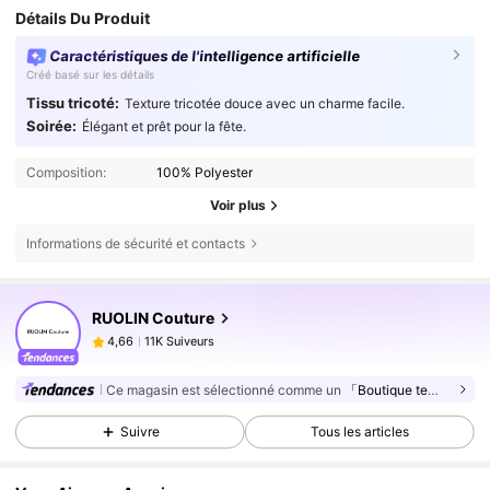
Détails Du Produit
Caractéristiques de l'intelligence artificielle
Créé basé sur les détails
Tissu tricoté:
Texture tricotée douce avec un charme facile.
Soirée:
Élégant et prêt pour la fête.
Composition:
100% Polyester
Voir plus
Informations de sécurité et contacts
11K Suiveurs
4,66
RUOLIN Couture
11K Suiveurs
4,66
l***e
est en train de naviguer
11K Suiveurs
4,66
Ce magasin est sélectionné comme un
「Boutique tendance」
11K Suiveurs
4,66
Suivre
Tous les articles
11K Suiveurs
4,66
11K Suiveurs
4,66