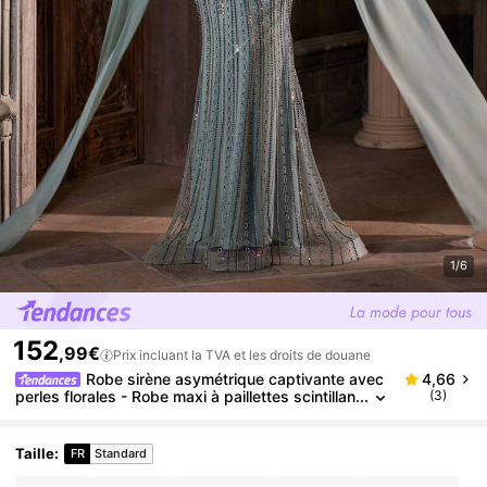
1/6
152
,99€
Prix incluant la TVA et les droits de douane
Robe sirène asymétrique captivante avec
4,66
perles florales - Robe maxi à paillettes scintillan
(3)
tes avec châle dramatique longueur sol, bleu ar
doise, tenue de soirée formelle d'automne
Taille
:
FR
Standard