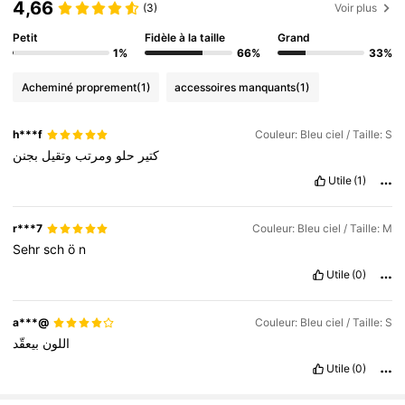
4,66
(3)
Voir plus
Petit
Fidèle à la taille
Grand
1%
66%
33%
Acheminé proprement
(1)
accessoires manquants
(1)
h***f
Couleur: Bleu ciel / Taille: S
كتير
حلو
ومرتب
وتقيل
بجنن
Utile
(1)
r***7
Couleur: Bleu ciel / Taille: M
Sehr
sch
ö
n
Utile
(0)
a***@
Couleur: Bleu ciel / Taille: S
اللون
بيعقّد
Utile
(0)