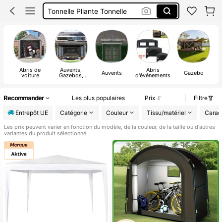
Pergola
Pergola Terrasse
Tonnelle
Abris de
Auvents,
Abris
Auvents
Gazebo
voiture
Gazebos,
d'événements
Pergolas &
Accessoires
Recommander
Les plus populaires
Prix
Filtre
Entrepôt UE
Catégorie
Couleur
Tissu/matériel
Caract
Les prix peuvent varier en fonction du modèle, de la couleur, de la taille ou d'autres
variantes du produit sélectionné.