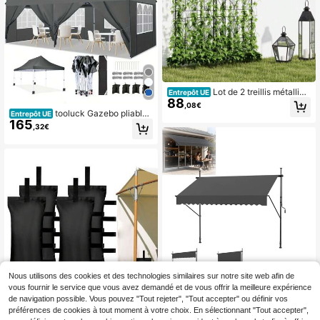
Lot de 2 treillis métalliqu
Entrepôt UE
88
es antirouille, à brancher, support p
,08€
our plantes grimpantes, 50 x 150 c
tooluck Gazebo pliable
Entrepôt UE
m, treillis de jardin pour plantes d'int
165
3x6m, gazebo 3x6m imperméable,
,32€
érieur, treillis pour tomates, légume
stable, résistant à l'hiver, tente de fê
s, fleurs, plantes grimpantes, noir
te pliable avec 6 parois latérales et
4 sacs de sable, gazebo de jardin p
op-up, anti-UV pour mariages, extér
ieur
Nous utilisons des cookies et des technologies similaires sur notre site web afin de
vous fournir le service que vous avez demandé et de vous offrir la meilleure expérience
Store à pince, store de b
Entrepôt UE
67
de navigation possible. Vous pouvez "Tout rejeter", "Tout accepter" ou définir vos
alcon sans perçage, store en alumin
Dès
,99€
ium, store solaire, store réglable en
préférences de cookies à tout moment à votre choix. En sélectionnant "Tout accepter",
Sac de sable pour poids de tente, c