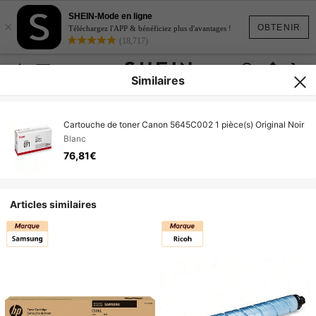
SHEIN-Mode en ligne
×
OBTENIR
Téléchargez l'APP & bénéficiez plus d'avantages !
(18,717)
Similaires
Cartouche de toner Canon 5645C002 1 pièce(s) Original Noir
Blanc
76,81€
Articles similaires