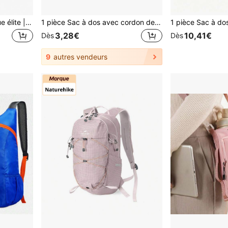
50L/25L Sac à dos tactique élite | Sac à dos de travail et militaire 3 fois plus résistant | Résistant et robuste | Sac de survie MOLLE pour 3 jours
1 pièce Sac à dos avec cordon de serrage en nylon , convient pour le voyage, le yoga, le fitness, le camping et la randonnée en plein air
3,28€
10,41€
Dès
Dès
9
autres vendeurs