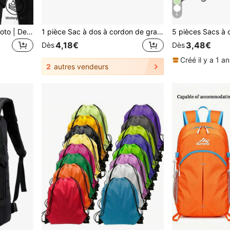
5
Sacoche de cuisse pour moto | Design tactique, peut contenir un téléphone et des articles essentiels, léger, fermeture éclair, sangle réglable
1 pièce Sac à dos à cordon de grande capacité - Sac de sport léger, sac à dos quotidien, avec design de fermeture à cordon - Compartiment principal spacieux, convient pour la randonnée, les sports, les équipements de sports d'aventure en plein air, cadeau de sport
4,18€
3,48€
Dès
Dès
Créé il y a 1 an
2
autres vendeurs