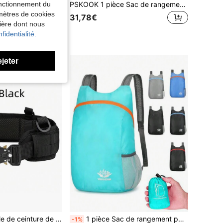
cité 80L/100L camouflage sac de randonnée extérieur unisexe
PSKOOK 1 pièce Sac de rangement de camping extra large 30 L, boîte pliable avec 3 séparateurs réglables, fond imperméable, robuste, sac uniquement, sans accessoires de sac à dos inclus
fonctionnement du
amètres de cookies
31,78€
,28€
nière dont nous
fidentialité.
ejeter
2 pièces Ensemble de ceinture de taille tactique MOLLE, avec boucle à dégagement rapide, ceinture militaire réglable, ceinture de taille modulaire MOLLE rembourrée de mousse respirante détachable, sac de taille, convient pour la Fête des Pères, le camping, l'usage militaire
1 pièce Sac de rangement portable, pliable, super léger, imperméable à l'eau, sac à dos pour les voyages, les activités en plein air et les sports
-1%