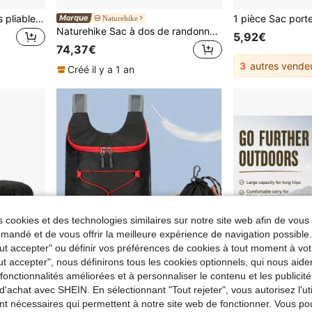
1 pièce Nouveau sac à dos pliable léger et respirant pour l'extérieur, sac de rangement polyvalent, sac de voyage ultra-léger et portable
Naturehike
Naturehike Sac à dos de randonnée décontracté Longwa 20L
5,92€
74,37€
3
autres vende
Créé il y a 1 an
 cookies et des technologies similaires sur notre site web afin de vous 
andé et de vous offrir la meilleure expérience de navigation possibl
Tout accepter" ou définir vos préférences de cookies à tout moment à vot
ut accepter", nous définirons tous les cookies optionnels, qui nous aide
es fonctionnalités améliorées et à personnaliser le contenu et les publici
d'achat avec SHEIN. En sélectionnant "Tout rejeter", vous autorisez l'uti
r 0,65€
nt nécessaires qui permettent à notre site web de fonctionner. Vous po