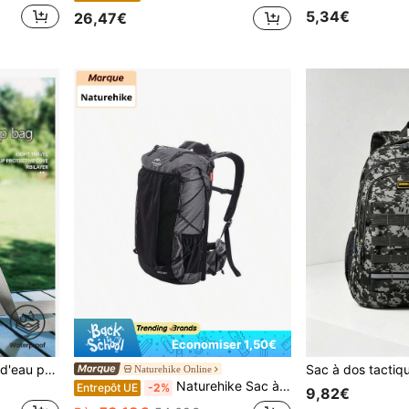
5,34€
26,47€
Économiser 1,50€
1 pièce Sac pour bouteille d'eau portable, porte-gobelet bandoulière avec sangle réglable, poche multifonctionnelle pour voyager, randonner, faire du vélo avec poche pour téléphone
Naturehike Online
Naturehike Sac à dos de randonnée, d'escalade et de voyage de 45 à 65 L avec grande capacité de rangement et housse de pluie.
Entrepôt UE
-2%
9,82€