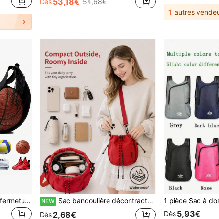
53,18€
Dès
54,68€
1
autres vendeu
1 pièce Sac bandoulière à fermeture éclair réglable pour une seule balle - Convient aux balles de sport telles que les ballons de basket, de volley et de football. Tissu doux, facile à transporter et pratique pour les voyages.
Sac bandoulière décontracté, poche de cuisse, fournitures scolaires, unisexe, convient pour l'école, les voyages, la vie sur le campus, le cyclisme, la randonnée, le camping et les vacances. Un incontournable pour la rentrée scolaire et d'autres occasions.
NEW
5,93€
Dès
2,68€
Dès