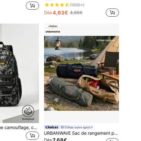
(1000+)
4,63€
Dès
4,68€
Sac à dos tactique camouflage, convient pour ordinateur portable 15,6 pouces, sac d'école léger, sac de voyage grande capacité, sac de déplacement quotidien pratique, sac à dos multifonction, sac à dos de voyage et de vacances. Le cadeau parfait pour la Fête des Pères.
Urban wave sport
URBANWAVE Sac de rangement pour canevas de camping Buye Mount, organisateur d'équipement extérieur portable et imperméable pour les poteaux de tente et le matériel de camping
7,68€
Dès