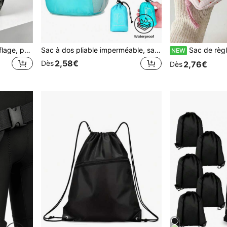
Sac à dos tactique camouflage, peut contenir un ordinateur portable de 15,6 pouces, sac à dos léger, sac de voyage grande capacité, sac de navette quotidienne pratique, sac à dos multifonction, sac à dos de voyage et de vacances. Un excellent choix pour un cadeau de la Fête des Pères.
Sac à dos pliable imperméable, sac de voyage léger grande capacité, sac de sport portable, sac de rangement pour voyage, cyclisme, randonnée, camping et sports de plein air, accessoires de randonnée pour hommes et femmes, équipement essentiel de camping
Sac de règles portable avec fermeture éclair, sacs de rangement pour serviettes hygiéniques et tampons, sac de maquillage multifonctionnel à
NEW
2,58€
Dès
2,76€
Dès