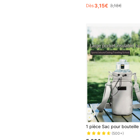
3,15€
Dès
3,18€
(500+)