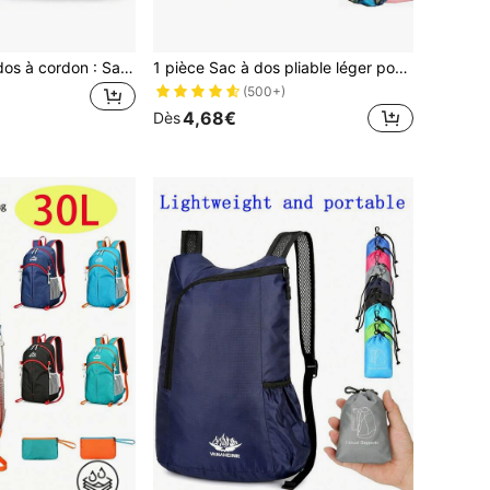
5 pièces Sacs à dos à cordon : Sacs de sport en nylon, convenant pour les voyages, le yoga, la fitness, le camping en plein air, la randonnée et les articles essentiels de plage
1 pièce Sac à dos pliable léger pour l'extérieur, nouveau sac de voyage pliable respirant et résistant à l'eau, sac à dos de randonnée polyvalent
(500+)
4,68€
Dès