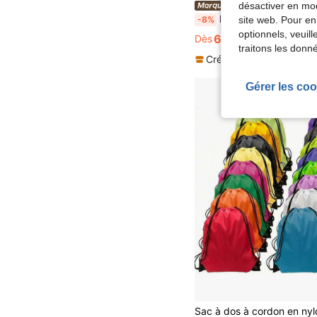
désactiver en mod
Naturehike
Naturehike 1 pièce Sac de rangement de sac de couchage por
-8%
site web. Pour en
optionnels, veuil
6,76€
Dès
7,41€
traitons les donn
Créé il y a 1 an
Gérer les coo