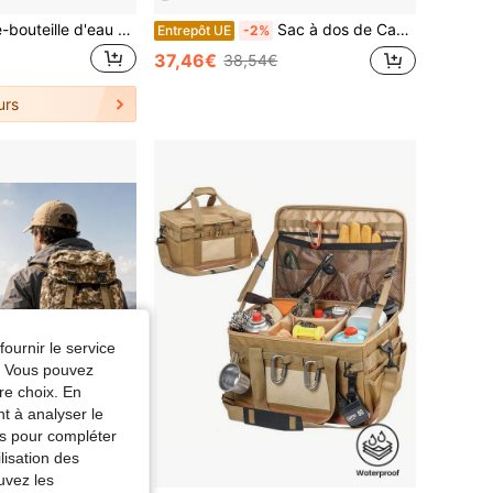
1 pièce Sac porte-bouteille d'eau avec poche pour téléphone, sangle d'épaule réglable, convient pour la marche, la randonnée, le camping, la salle de sport
Sac à dos de Camping en plein air 60l, sac à dos de randonnée de grande capacité, espace de rangement multifonctionnel unisexe avec housse de pluie
Entrepôt UE
-2%
37,46€
38,54€
urs
fournir le service
e. Vous pouvez
re choix. En
nt à analyser le
tés pour compléter
lisation des
uvez les