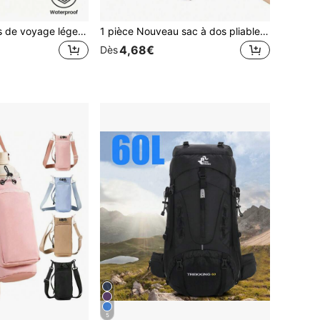
1 pièce Sac à dos de voyage léger et pliable, sac de randonnée grande capacité 30L, sac à dos d'extérieur à double bretelle, sac à dos de trekking, sac à dos de voyage compact et résistant à l'eau, sac à dos quotidien (vert, bleu, orange, noir), convient pour la randonnée, les trajets quotidiens et les courts voyages, saison de la rentrée scolaire
1 pièce Nouveau sac à dos pliable ultra-léger, sac de voyage polyvalent avec un tissu résistant à l'eau
4,68€
Dès
5