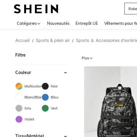
Jupe
Use up 
Catégories
Nouveautés
Entrepôt UE
Vêtements pour 
Accueil
Sports & plein air
Sports ＆ Accessoires d'extéri
/
/
Filtre
Plus
Couleur
Multicolore
Noir
Blanc/Blanche
Bleu
Gris
Vert
Violet
Tissu/matériel