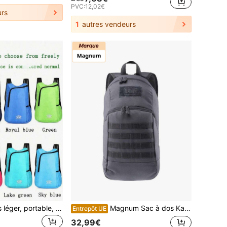
PVC:
12,02€
rs
1
autres vendeurs
1 pièce Sac à dos léger, portable, pliable et multifonctionnel ; Sac à dos pliable ultra-léger de 20 litres ; Sac à dos polyvalent en polyester durable de 20 litres avec de multiples poches ; Avec des bretelles rembourrées réglables ; Sac à dos de voyage portable convenant pour la randonnée, le fitness et les déplacements - Unisexe, sac à dos de voyage et d'aventure en plein air ; Design à la mode, structure légère, sac multifonctionnel, spécialement conçu pour les amateurs de plein air.
Magnum Sac à dos Kamel (Fer forgé)
Entrepôt UE
32,99€