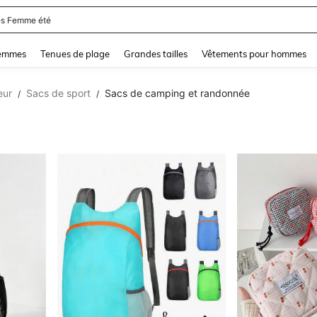
and down arrow keys to navigate search Dernière recherche and Rechercher et Tr
femmes
Tenues de plage
Grandes tailles
Vêtements pour hommes
eur
Sacs de sport
Sacs de camping et randonnée
/
/