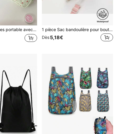
 motif cerise pour chambre, salle de bain, salle de sport, croisière, camping, plage, affaires, vacances, rentrée scolaire, accessoires de voyage essentiels, cadeau pour maman, enseignantes et petite amie
1 pièce Sac bandoulière pour bouteille d'eau, porte-gobelet portable, sac pour bouteille d'eau de voiture, pochette de téléphone portable, sac bandoulière minimaliste unisexe avec sangle d'épaule réglable et compartiments multiples, convient pour le rangement de voyage, la randonnée, le camping et les accessoires de cyclisme
5,18€
Dès