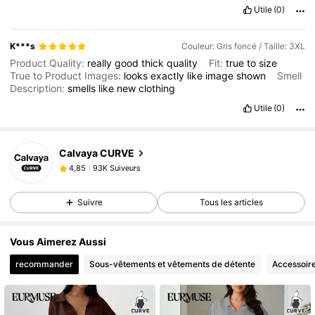
Utile
(0)
K***s
Couleur: Gris foncé / Taille: 3XL
Product Quality:
really
good
thick
quality
Fit:
true
to
size
True to Product Images:
looks
exactly
like
image
shown
Smell
Description:
smells
like
new
clothing
Utile
(0)
93K Suiveurs
4,85
Calvaya CURVE
93K Suiveurs
4,85
e***1
est en train de naviguer
93K Suiveurs
4,85
Suivre
Tous les articles
93K Suiveurs
4,85
93K Suiveurs
4,85
Vous Aimerez Aussi
93K Suiveurs
4,85
recommander
Sous-vêtements et vêtements de détente
Accessoir
93K Suiveurs
4,85
93K Suiveurs
4,85