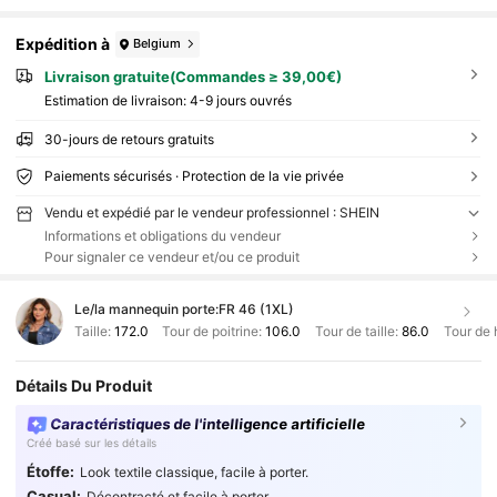
Expédition à
Belgium
Livraison gratuite(Commandes ≥ 39,00€)
Estimation de livraison:
4-9 jours ouvrés
30-jours de retours gratuits
Paiements sécurisés · Protection de la vie privée
Vendu et expédié par le vendeur professionnel : SHEIN
Informations et obligations du vendeur
Pour signaler ce vendeur et/ou ce produit
Le/la mannequin porte:
FR 46 (1XL)
Taille:
172.0
Tour de poitrine:
106.0
Tour de taille:
86.0
Tour de 
Détails Du Produit
Caractéristiques de l'intelligence artificielle
Créé basé sur les détails
Étoffe:
Look textile classique, facile à porter.
Casual:
Décontracté et facile à porter.