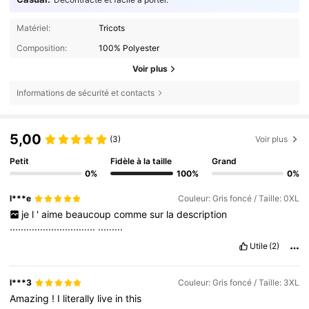
Matériel:
Tricots
Composition:
100% Polyester
Voir plus
Informations de sécurité et contacts
5,00
(3)
Voir plus
Petit
Fidèle à la taille
Grand
0%
100%
0%
l***e
Couleur: Gris foncé / Taille: 0XL
je
l
'
aime
beaucoup
comme
sur
la
description
...............................
.........
Utile
(2)
l***3
Couleur: Gris foncé / Taille: 3XL
Amazing
!
I
literally
live
in
this