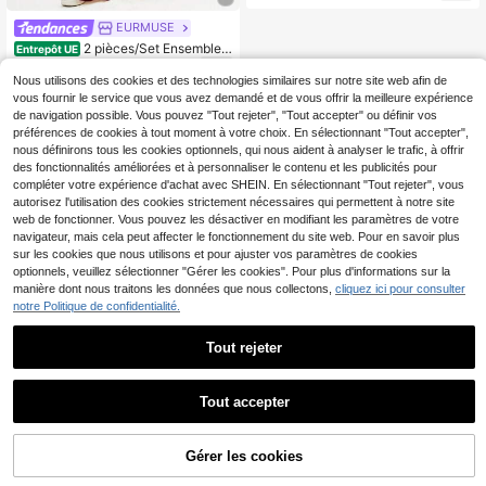
nie et robe pull super courte sexy, st
yle coréen décontracté et doux
EURMUSE
2 pièces/Set Ensemble p
Entrepôt UE
ull col rabattu de couleur unie et pa
21
,87€
ntalon long
Nous utilisons des cookies et des technologies similaires sur notre site web afin de
vous fournir le service que vous avez demandé et de vous offrir la meilleure expérience
de navigation possible. Vous pouvez "Tout rejeter", "Tout accepter" ou définir vos
préférences de cookies à tout moment à votre choix. En sélectionnant "Tout accepter",
nous définirons tous les cookies optionnels, qui nous aident à analyser le trafic, à offrir
des fonctionnalités améliorées et à personnaliser le contenu et les publicités pour
compléter votre expérience d'achat avec SHEIN. En sélectionnant "Tout rejeter", vous
autorisez l'utilisation des cookies strictement nécessaires qui permettent à notre site
web de fonctionner. Vous pouvez les désactiver en modifiant les paramètres de votre
navigateur, mais cela peut affecter le fonctionnement du site web. Pour en savoir plus
sur les cookies que nous utilisons et pour ajuster vos paramètres de cookies
optionnels, veuillez sélectionner "Gérer les cookies". Pour plus d'informations sur la
manière dont nous traitons les données que nous collectons,
cliquez ici pour consulter
notre Politique de confidentialité.
Tout rejeter
Tout accepter
Gérer les cookies
AJOUTER AU PANIER