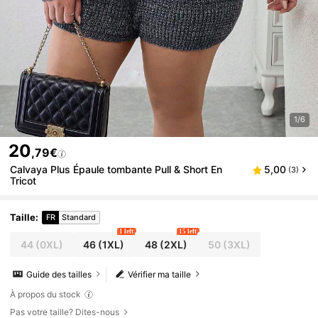
1/6
20
,79€
Calvaya Plus Épaule tombante Pull & Short En
5,00
(3)
Tricot
Taille
:
FR
Standard
1 left
15 left
44
(0XL)
46
(1XL)
48
(2XL)
50
(3XL)
Guide des tailles
Vérifier ma taille
À propos du stock
Pas votre taille? Dites-nous