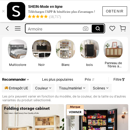
Meuble Cuisine
SHEIN-Mode en ligne
×
Meuble De Rangement
OBTENIR
Téléchargez l'APP & bénéficiez plus d'avantages !
(18,717)
Buffet Cuisine
Armoire
Cuisine Complete Meuble
Meuble Cuisine
Panneau de
Multicolore
Noir
Blanc
bois
fibres à
densité
moyenne
Recommander
Les plus populaires
Prix
Filtre
Entrepôt UE
Couleur
Tissu/matériel
Scènes
Les prix peuvent varier en fonction du modèle, de la couleur, de la taille ou d'autres
variantes du produit sélectionné.