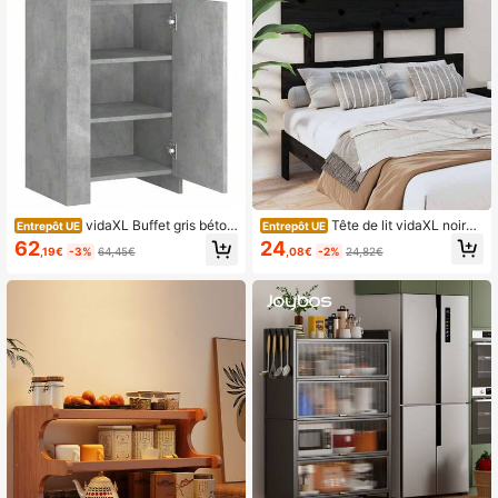
agères à deux niveaux pour l'organi
sation ; partie inférieure avec portes
d'armoire pleines et deux étagères r
églables.
Tête de lit vidaXL noire 1
vidaXL Buffet gris béton
Entrepôt UE
Entrepôt UE
44 x 3 x 81 cm en pin massif
45x35x75 cm Bois d'ingénierie
24
62
,08€
-2%
24,82€
,19€
-3%
64,45€