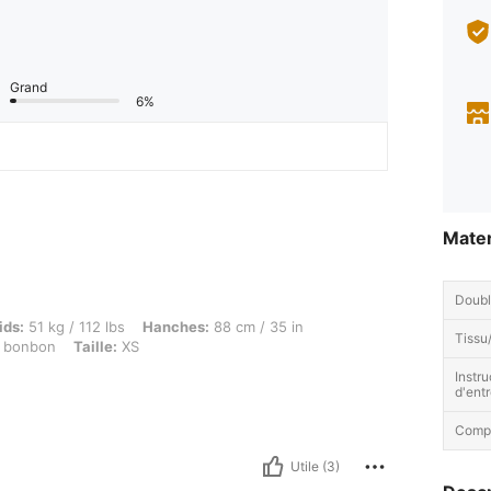
Grand
6%
Mater
Doubl
g / 112 lbs, Hanches: 88 cm / 35 in, Buste: 88 cm / 35 in, Taille: 58 cm / 23 in, Coule
ids:
51 kg / 112 lbs
Hanches:
88 cm / 35 in
Tissu/
 bonbon
Taille:
XS
Instru
d'entr
Compo
Utile (3)