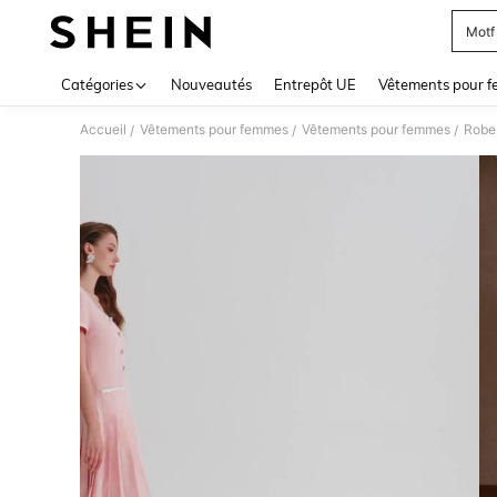
Motf
Use up 
Catégories
Nouveautés
Entrepôt UE
Vêtements pour 
Accueil
Vêtements pour femmes
Vêtements pour femmes
Robe
/
/
/