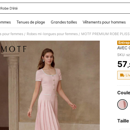
 Robe D’été
and down arrow keys to navigate search Dernière recherche and Rechercher et Tr
femmes
Tenues de plage
Grandes tailles
Vêtements pour hommes
s pour femmes
Robes mi-longues pour femmes
MOTF PREMIUM ROBE PLISS
/
/
Entrep
AVEC 
SKU: s
57
PR
Li
Coule
Taille