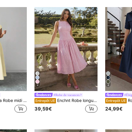
4
4
#Robe de vacances
#Élég
ol carré, taille cintrée, patchwork, coupe trapèze, manches courtes, tenue décontractée de vacances et formelle pour tea party
Enchnt Robe longue évacuée à encolure bateau, ornée de broderie florale et d'œillets ajourés, style romantique pastel rose pour femme, parfaite pour les vacances, les sorties, les fêtes, les cérémonies et les mariages en tant qu'invitée. Robe d'été élégante et douce pour femme
Robe chemise
Entrepôt UE
Entrepôt UE
39,59€
24,99€