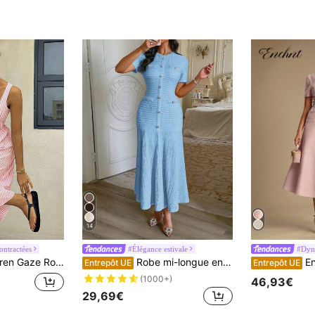
14
ontractées
#Élégance estivale
be mi-longue sans manches à col carré avec imprimé rayure pour femmes, pour l'été
Robe mi-longue en tweed bleu d'automne pour femmes Unadoll, jupe sirène ajustée à manches courtes avec boutons, convient pour fête d'anniversaire, soirée de rendez-vous d'automne, style esthétique
Enchnt 
Entrepôt UE
Entrepôt UE
(1000+)
46,93€
29,69€