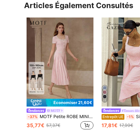
Articles Également Consultés
22
Économiser 21,60€
MOTF
#Tenues déc
MOTF Petite ROBE MINI PLISSÉE LÉGÈRE POUR FEMMES, LONGUEUR PETITE, PRINTEMPS/ÉTÉ
Siren Gaze Ro
-37%
Entrepôt UE
-1%
35,77€
17,81€
57,37€
17,99€