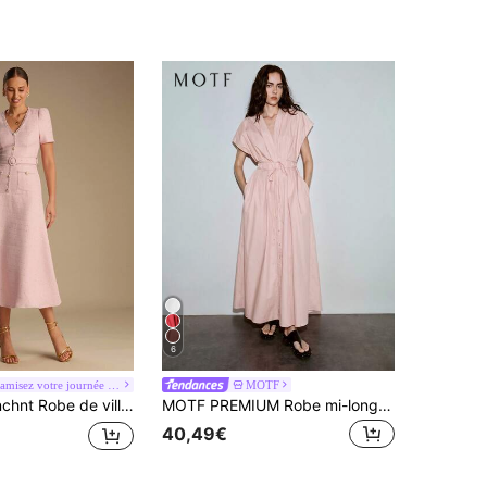
6
#Dynamisez votre journée au style power mom
MOTF
Robe de ville élégante avec décoration de sequins et ceinture
MOTF PREMIUM Robe mi-longue col V profond 100% coton, tenue urbaine décontractée et de sortie, printemps/été
40,49€