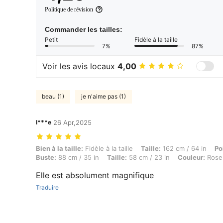
Politique de révision
Commander les tailles:
Petit
Fidèle à la taille
7%
87%
Voir les avis locaux
4,00
beau (1)
je n'aime pas (1)
l***e
26 Apr,2025
Bien à la taille: Fidèle à la taille, Taille: 162 cm / 64 in, Poids: 51 k
Bien à la taille:
Fidèle à la taille
Taille:
162 cm / 64 in
Po
Buste:
88 cm / 35 in
Taille:
58 cm / 23 in
Couleur:
Rose
Elle est absolument magnifique
Traduire