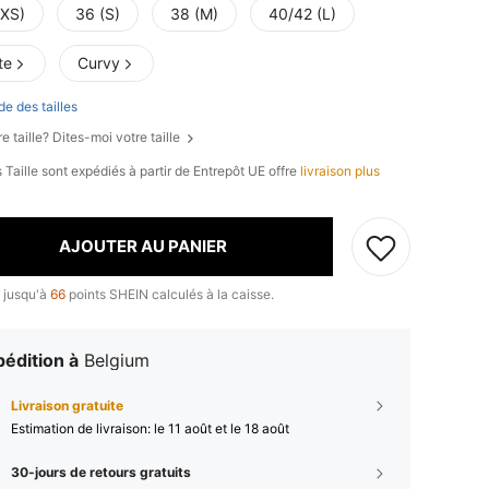
(XS)
36 (S)
38 (M)
40/42 (L)
te
Curvy
de des tailles
e taille? Dites-moi votre taille
 Taille sont expédiés à partir de Entrepôt UE offre
livraison plus
AJOUTER AU PANIER
 jusqu'à
66
points SHEIN calculés à la caisse.
édition à
Belgium
Livraison gratuite
Estimation de livraison:
le 11 août et le 18 août
30-jours de retours gratuits