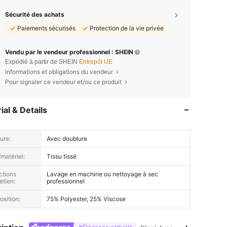
Sécurité des achats
Paiements sécurisés
Protection de la vie privée
Vendu par le vendeur professionnel : SHEIN
Expédié à partir de SHEIN
Entrepôt UE
Informations et obligations du vendeur
Pour signaler ce vendeur et/ou ce produit
ial & Details
ure:
Avec doublure
ur: Rose bonbon, Taille: XS
matériel:
Tissu tissé
ctions
Lavage en machine ou nettoyage à sec
etien:
professionnel
sition:
75% Polyester, 25% Viscose