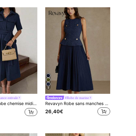
8
ance estivale
#Robe de marine
 midi bleu marine Unadoll pour femmes, manches courtes, poches, taille à nouer, jupe trapèze élégante
Revavyn Robe sans manches à la mode et élégante, tissu épais et jupe plissée à la taille, début d'automne
26,40€