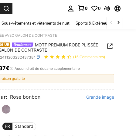
0
0
ouver. Press Enter to select.
Sous-vêtements et vêtements de nuit
Sports & Extérieur
Enfants
ÉE AVEC GALON DE CONTRASTE
MOTF PREMIUM ROBE PLISSÉE
ôt UE
GALON DE CONTRASTE
z2411203232437384
(16 Commentaires)
,37€
ICE AND AVAILABILITY
Aucun droit de douane supplémentaire
vraison gratuite
ur:
Rose bonbon
Grande image
FR
Standard