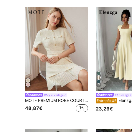
16
#Style vintage
Elenzga
MOTF PREMIUM ROBE COURTE AVEC CEINTURE, DÉTAILS DE BOUTONS DORÉS, POCHES APPLIQUÉES ET OURLET PLISSÉ EN TWEED
Elenzga Robe midi d'été élégante jaune pâle pour femmes, couleur unie, c
Entrepôt UE
48,87€
23,26€