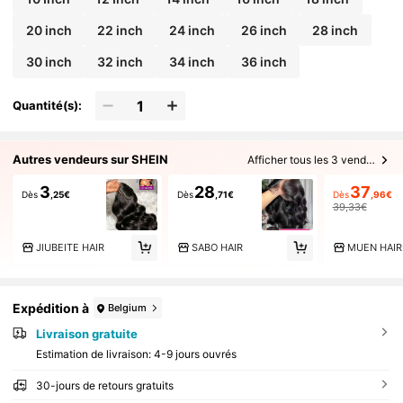
20 inch
22 inch
24 inch
26 inch
28 inch
30 inch
32 inch
34 inch
36 inch
Quantité(s):
Autres vendeurs sur SHEIN
Afficher tous les 3 vendeurs
3
28
37
Dès
,25€
Dès
,71€
Dès
,96€
39,33€
JIUBEITE HAIR
SABO HAIR
MUEN HAIR
Expédition à
Belgium
Livraison gratuite
Estimation de livraison:
4-9 jours ouvrés
30-jours de retours gratuits