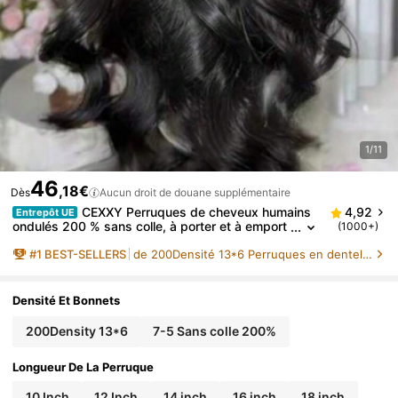
1/11
46
,18€
Dès
Aucun droit de douane supplémentaire
CEXXY Perruques de cheveux humains
4,92
Entrepôt UE
ondulés 200 % sans colle, à porter et à emport
(1000+)
er, 7 x 5 HD, avec fermeture en dentelle, perruq
#
1
BEST-SELLERS
de 200Densité 13*6 Perruques en dentelle humaine
ue frontale en dentelle droite de 30 pouces
Densité Et Bonnets
200Density 13*6
7-5 Sans colle 200%
Longueur De La Perruque
10 Inch
12 Inch
14 inch
16 inch
18 inch