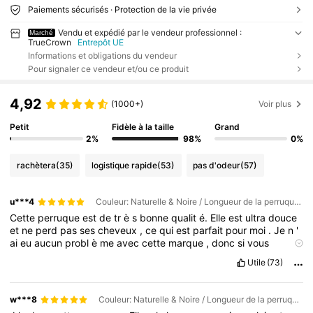
Paiements sécurisés · Protection de la vie privée
Vendu et expédié par le vendeur professionnel :
Marché
TrueCrown
Entrepôt UE
Informations et obligations du vendeur
Pour signaler ce vendeur et/ou ce produit
4,92
(1000+)
Voir plus
Petit
Fidèle à la taille
Grand
2%
98%
0%
rachètera
(35)
logistique rapide
(53)
pas d'odeur
(57)
u***4
Couleur: Naturelle & Noire / Longueur de la perruque: 18 inch / Densité et bonnets: 7-5 Sans colle 200%
Cette
perruque
est
de
tr
è
s
bonne
qualit
é.
Elle
est
ultra
douce
et
ne
perd
pas
ses
cheveux
,
ce
qui
est
parfait
pour
moi
.
Je
n
'
ai
eu
aucun
probl
è
me
avec
cette
marque
,
donc
si
vous
cherchez
une
perruque
naturelle
,
é
paisse
et
douce
,
alors
celle
Utile
(73)
-
ci
est
faite
pour
vous
.
w***8
Couleur: Naturelle & Noire / Longueur de la perruque: 18 inch / Densité et bonnets: 7-5 Sans colle 200%