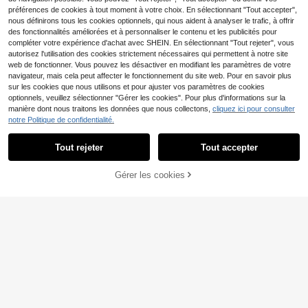
préférences de cookies à tout moment à votre choix. En sélectionnant "Tout accepter",
nous définirons tous les cookies optionnels, qui nous aident à analyser le trafic, à offrir
des fonctionnalités améliorées et à personnaliser le contenu et les publicités pour
compléter votre expérience d'achat avec SHEIN. En sélectionnant "Tout rejeter", vous
autorisez l'utilisation des cookies strictement nécessaires qui permettent à notre site
web de fonctionner. Vous pouvez les désactiver en modifiant les paramètres de votre
navigateur, mais cela peut affecter le fonctionnement du site web. Pour en savoir plus
sur les cookies que nous utilisons et pour ajuster vos paramètres de cookies
Smilegirl Perruque 38 po
Entrepôt UE
optionnels, veuillez sélectionner "Gérer les cookies". Pour plus d'informations sur la
uces HD Loose Deep Wave 13X6 H
53
Dès
,44€
manière dont nous traitons les données que nous collectons,
cliquez ici pour consulter
D Lace Front en cheveux naturels,
perruque brésilienne bouclée à ond
notre Politique de confidentialité.
ulations aquatiques 13X4 Lace Fro
ntal pour femmes, densité 200%, co
Tout rejeter
Tout accepter
Économiser 0,01€
uleur naturelle
Dollface
Gérer les cookies
CRAQUEZ DES MAINTENANT
AJOUTER AU PANIER
Dollface Perruque en de
Entrepôt UE
ntelle 360° invisible de (40 pouce
#1 BEST-SELLERS
de Vague d'eau Perruques en dentelle humaine
s), en cheveux humains, densité 20
52
0 %, effet ondulé profond, avec cor
Dès
,76€
52,77€
don de serrage, sans colle, 360 HD,
en cheveux humains, bouclée brésil
ienne 12A, pré-épilée, 13x4, couleu
r noire.
Dollface
Dollface Perruque 100%
Entrepôt UE
cheveux humains 4x4 5x5 sans col