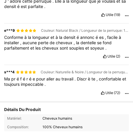
J
'
adore
cette
perruque
.
Elle
a
la
longueur
que
je
voulais
et
sa
densit
é
est
parfaite
.
Utile
(19)
e***9
Couleur: Natural Black / Longueur de la perruque: 18 inch / Densité et bonnets: 7-5 Sans colle 200%
Conforme
à
la
longueur
et
à
la
densit
é
annonc
é
es
,
facile
à
installer
,
aucune
perte
de
cheveux
,
la
dentelle
se
fond
parfaitement
et
les
cheveux
sont
souples
et
soyeux
.
Utile
(2)
s***4
Couleur: Naturelle & Noire / Longueur de la perruque: 18 inch / Densité et bonnets: 7-5 Sans colle 200%
Ma
pr
é
f
é
r
é
e
pour
aller
au
travail
.
Discr
è
te
,
confortable
et
toujours
impeccable
.
Utile
(72)
Détails Du Produit
Matériel:
Cheveux humains
Composition:
100% Cheveux humains