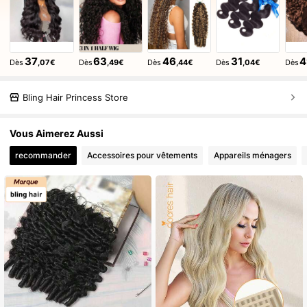
37
63
46
31
4
Dès
,07€
Dès
,49€
Dès
,44€
Dès
,04€
Dès
Bling Hair Princess Store
Vous Aimerez Aussi
recommander
Accessoires pour vêtements
Appareils ménagers