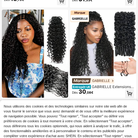
Dès
,33€
Noir Naturel Pré-Séparés Cheveux
veux humains naturels, bouclés jus
Humains Crochet Plume Pour Fem
qu'aux pointes, 120 g par paquet, c
mes Extensions de Cheveux Croche
heveux Remy noirs naturels.
t Invisibles
GABRIELLE
GABRIELLE Extensions d
Entrepôt UE
30
e cheveux humains birmans bouclé
Dès
,08€
s, crochetées, 40/45/50/55 cm (16/
18/20/22 pouces), sans nœuds, pré
ARABELLA Extensions de cheveux
-séparées, 1/2/3/4 mèches, nœuds
21
au crochet en cheveux humains, ch
Nous utilisons des cookies et des technologies similaires sur notre site web afin de
Dès
,93€
invisibles Miracle Knots, 50 g, légèr
eveux au crochet à vagues d'eau et
vous fournir le service que vous avez demandé et de vous offrir la meilleure expérience
es, réutilisables. Cheveux Remy av
plumes, convient pour les tresses b
de navigation possible. Vous pouvez "Tout rejeter", "Tout accepter" ou définir vos
ec boucles spirales pour femmes, c
ohèmes, nœud miracle invisible, pré
heveux humains bouclés birmans,
préférences de cookies à tout moment à votre choix. En sélectionnant "Tout accepter",
-groupé, léger, réutilisable, fait mai
mèches de cheveux humains, noir n
nous définirons tous les cookies optionnels, qui nous aident à analyser le trafic, à offrir
n, noir naturel, 14-24 pouces
aturel
des fonctionnalités améliorées et à personnaliser le contenu et les publicités pour
compléter votre expérience d'achat avec SHEIN. En sélectionnant "Tout rejeter", vous