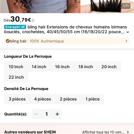
1/11
30
,79€
Dès
bling hair Extensions de cheveux humains birmans
Entrepôt UE
bouclés, crochetées, 40/45/50/55 cm (16/18/20/22 pouce
s), 50 g, sans nœuds, pré-séparées, 1/2/3/4 mèches, nœ
bling hair
100% Authentique
uds invisibles Miracle Knots, légères et réutilisables. Cheveux
Remy avec boucles spirales pour femmes, cheveux humains bi
rmans, mèches de cheveux humains, noir naturel
Longueur De La Perruque
10 Inch
14 inch
16 inch
18 inch
20 inch
22 inch
Densité De La Perruque
3 pièces
4 pièces
2 pièces
1 pièce
Quantité(s):
Autres vendeurs sur SHEIN
Afficher tous les 10 vendeurs