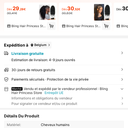
29
30
3
Dès
,29€
Dès
,52€
Dès
30,41€
30,83€
Bling Hair Princess Store
Bling Hair Princess Store
Expédition à
Belgium
Livraison gratuite
Estimation de livraison:
4-9 jours ouvrés
30-jours de retours gratuits
Paiements sécurisés · Protection de la vie privée
Vendu et expédié par le vendeur professionnel : Bling
Marché
Hair Princess Store
Entrepôt UE
Informations et obligations du vendeur
Pour signaler ce vendeur et/ou ce produit
Détails Du Produit
Matériel:
Cheveux humains