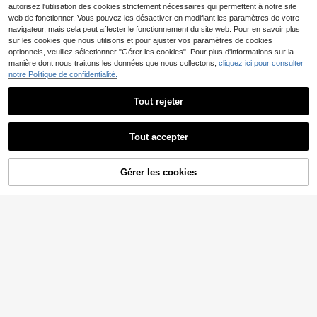
autorisez l'utilisation des cookies strictement nécessaires qui permettent à notre site
web de fonctionner. Vous pouvez les désactiver en modifiant les paramètres de votre
navigateur, mais cela peut affecter le fonctionnement du site web. Pour en savoir plus
sur les cookies que nous utilisons et pour ajuster vos paramètres de cookies
optionnels, veuillez sélectionner "Gérer les cookies". Pour plus d'informations sur la
manière dont nous traitons les données que nous collectons,
cliquez ici pour consulter
notre Politique de confidentialité.
GABRIELLE
GABRIELLE Mèches de
Entrepôt UE
Tout rejeter
40
cheveux humains bouclés birmans,
Dès
,83€
crochetées, 1/2/3/4 pièces, 50g par
mèche, 40/50/60cm, cheveux hum
ains crochetés sans nœuds, ultra-lé
Tout accepter
gers, mèches avec nœuds invisible
s miracle, extensions de cheveux ré
utilisables avec boucles en spirale.
bling hair
Gérer les cookies
CRAQUEZ DES MAINTENANT
AJOUTER AU PANIER
Extensions de cheveux
Entrepôt UE
naturels bling hair Feather Crochet
#1 BEST-SELLERS
de Vague profonde Extensions humaines
Hair Pre Looped 50g Burmese Curly
23
Dès
,98€
1Pcs Feather Crochet True Hair Ext
ensions Reusable Invisible Pre-Sep
arated Knotless 100% Human Hair
Virgin Hair Crochet Bundles 20 Inch
Natural Black
bling hair
bling hair Extensions en
Entrepôt UE
cheveux naturels crochetés, longue