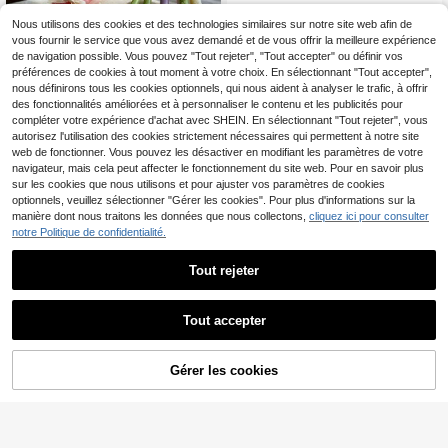
1 pièce Bougie parfumée longue fan
4
tôme thème Halloween, bougie desi
Nous utilisons des cookies et des technologies similaires sur notre site web afin de
,95€
gn momie créative, bougie accessoi
vous fournir le service que vous avez demandé et de vous offrir la meilleure expérience
re d'ambiance décoration fête d'Hal
de navigation possible. Vous pouvez "Tout rejeter", "Tout accepter" ou définir vos
loween, bougie cadeau pour la cha
préférences de cookies à tout moment à votre choix. En sélectionnant "Tout accepter",
sse aux bonbons
nous définirons tous les cookies optionnels, qui nous aident à analyser le trafic, à offrir
des fonctionnalités améliorées et à personnaliser le contenu et les publicités pour
compléter votre expérience d'achat avec SHEIN. En sélectionnant "Tout rejeter", vous
autorisez l'utilisation des cookies strictement nécessaires qui permettent à notre site
web de fonctionner. Vous pouvez les désactiver en modifiant les paramètres de votre
navigateur, mais cela peut affecter le fonctionnement du site web. Pour en savoir plus
sur les cookies que nous utilisons et pour ajuster vos paramètres de cookies
optionnels, veuillez sélectionner "Gérer les cookies". Pour plus d'informations sur la
1 pièce Bougie parfumée à tige long
manière dont nous traitons les données que nous collectons,
cliquez ici pour consulter
4
ue avec forme de bougeoir, bougie
notre Politique de confidentialité.
,91€
décorative de tulipe phalaenopsis.
Ornement d'aromathérapie fait main
Tout rejeter
pour la décoration de table à la mai
son, les faveurs de mariage, les cad
eaux de Noël et de la Saint-Valentin
Tout accepter
Bougie parfumée au serpent, motif
Gérer les cookies
2
AJOUTER AU PANIER
de serpent réaliste, bougie en cire d
Dès
,42€
e soja faite main, décoration gothiq
ue, convient pour la maison, cadea
u de la Saint-Valentin, décoration
d'hôtel, cadeau de Noël, décoration
de la maison, décoration de la cham