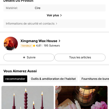
Détails Du Produit
Matériel:
Cire
Voir plus
Informations de sécurité et contacts
Xingmang Wax House
195 Suiveurs
4,61
Vendeur
Suivre
Tous les articles
Vous Aimerez Aussi
recommander
Outils & amélioration de l'habitat
Fournitures de bure