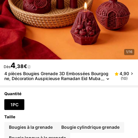
1/16
4
,38€
Dès
4 pièces Bougies Grenade 3D Embossées Bourgog
4,90
ne, Décoration Auspicieuse Ramadan Eid Muba
(10)
rak du Moyen-Orient, Ensemble de Bougies Par
fumées de Luxe pour Faveurs de Mariage et Maiso
n
Quantité
1PC
Taille
Bougies à la grenade
Bougie cylindrique grenade
Bougie longue à la grenade