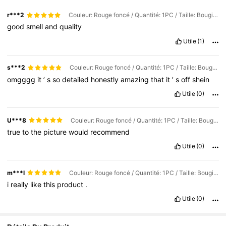
r***2
Couleur: Rouge foncé / Quantité: 1PC / Taille: Bougie longue à la grenade
good
smell
and
quality
Utile
(1)
s***2
Couleur: Rouge foncé / Quantité: 1PC / Taille: Bougie cylindrique grenade
omgggg
it
’
s
so
detailed
honestly
amazing
that
it
’
s
off
shein
Utile
(0)
U***8
Couleur: Rouge foncé / Quantité: 1PC / Taille: Bougie longue à la grenade
true
to
the
picture
would
recommend
Utile
(0)
m***l
Couleur: Rouge foncé / Quantité: 1PC / Taille: Bougies à la grenade
i
really
like
this
product
.
Utile
(0)