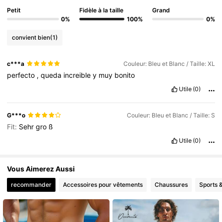
Petit
Fidèle à la taille
Grand
0%
100%
0%
convient bien
(1)
c***a
Couleur: Bleu et Blanc / Taille: XL
perfecto
,
queda
increible
y
muy
bonito
Utile
(0)
G***o
Couleur: Bleu et Blanc / Taille: S
Fit:
Sehr
gro
ß
Utile
(0)
Vous Aimerez Aussi
recommander
Accessoires pour vêtements
Chaussures
Sports &