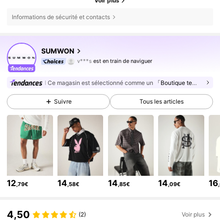
Voir plus
Informations de sécurité et contacts
1M Suiveurs
4,83
SUMWON
1M Suiveurs
4,83
v***s
est en train de naviguer
1M Suiveurs
4,83
Ce magasin est sélectionné comme un
「Boutique tendance」
1M Suiveurs
4,83
1M Suiveurs
4,83
Suivre
Tous les articles
1M Suiveurs
4,83
1M Suiveurs
4,83
1M Suiveurs
4,83
1M Suiveurs
4,83
1M Suiveurs
12
14
14
14
16
4,83
,79€
,58€
,85€
,09€
1M Suiveurs
4,83
4,50
(2)
Voir plus