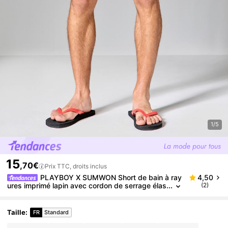
1/5
15
,70€
Prix TTC, droits inclus
PLAYBOY X SUMWON Short de bain à ray
4,50
ures imprimé lapin avec cordon de serrage élas
(2)
tique, short d'été pour plage et vacances
Taille
:
FR
Standard