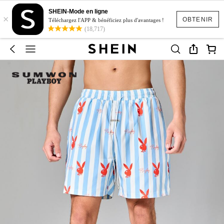
SHEIN-Mode en ligne
×
OBTENIR
Téléchargez l'APP & bénéficiez plus d'avantages !
(18,717)