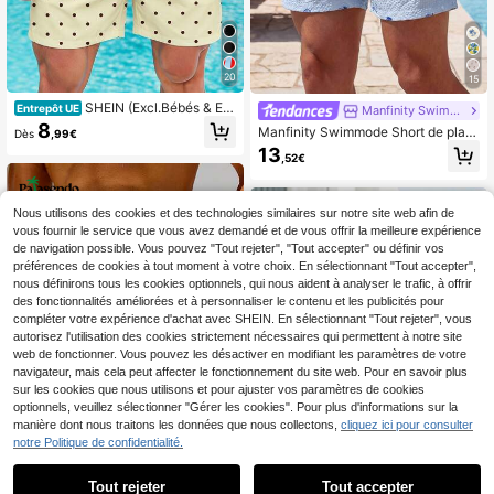
20
15
SHEIN (Excl.Bébés & Enf
Entrepôt UE
Manfinity Swimmode
ants)Short de plage décontracté po
8
Manfinity Swimmode Short de plag
Dès
,99€
ur homme à imprimé à pois rétro cla
e bleu bébé pour hommes avec cor
13
ssique jaune, à la mode et polyvale
,52€
don de serrage et imprimé graphiqu
nt, convient pour les vacances d'ét
e pour les vacances, tenue décontr
é à la plage ou les fêtes à la piscine,
actée, vacances
vous aide à commencer votre temp
Nous utilisons des cookies et des technologies similaires sur notre site web afin de
s de loisir d'été de manière rafraîchi
ssante, vacances
vous fournir le service que vous avez demandé et de vous offrir la meilleure expérience
de navigation possible. Vous pouvez "Tout rejeter", "Tout accepter" ou définir vos
préférences de cookies à tout moment à votre choix. En sélectionnant "Tout accepter",
nous définirons tous les cookies optionnels, qui nous aident à analyser le trafic, à offrir
des fonctionnalités améliorées et à personnaliser le contenu et les publicités pour
compléter votre expérience d'achat avec SHEIN. En sélectionnant "Tout rejeter", vous
autorisez l'utilisation des cookies strictement nécessaires qui permettent à notre site
web de fonctionner. Vous pouvez les désactiver en modifiant les paramètres de votre
navigateur, mais cela peut affecter le fonctionnement du site web. Pour en savoir plus
sur les cookies que nous utilisons et pour ajuster vos paramètres de cookies
optionnels, veuillez sélectionner "Gérer les cookies". Pour plus d'informations sur la
manière dont nous traitons les données que nous collectons,
cliquez ici pour consulter
notre Politique de confidentialité.
18
Tout rejeter
Tout accepter
7