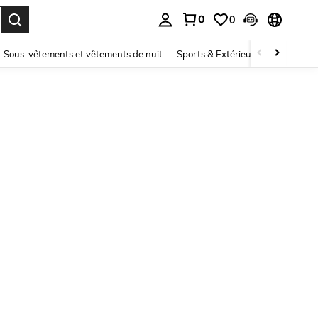
0
0
ouver. Press Enter to select.
Sous-vêtements et vêtements de nuit
Sports & Extérieur
Enfants