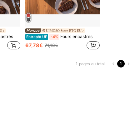
EU
UIMOSO Store BTG EU
castrés
Fours encastrés
Entrepôt UE
-4%
67,78€
71,18€
1
1 pages au total