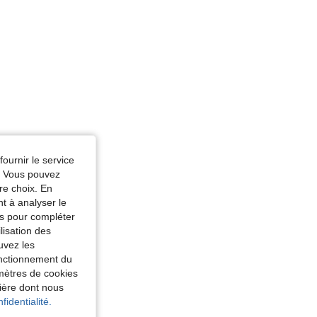
fournir le service
e. Vous pouvez
re choix. En
nt à analyser le
tés pour compléter
lisation des
uvez les
fonctionnement du
amètres de cookies
nière dont nous
fidentialité.