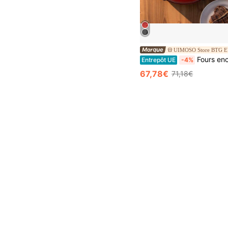
UIMOSO Store BTG 
Fours en
Entrepôt UE
-4%
67,78€
71,18€