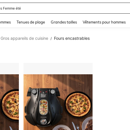
s Femme été
and down arrow keys to navigate search Dernière recherche and Rechercher et Tr
femmes
Tenues de plage
Grandes tailles
Vêtements pour hommes
Gros appareils de cuisine
Fours encastrables
/