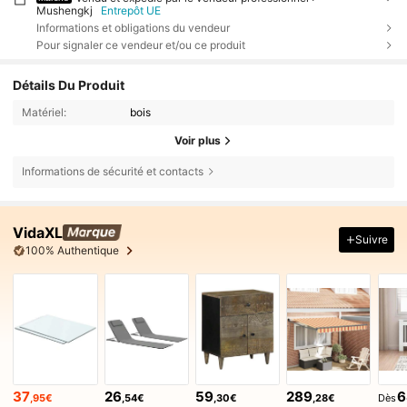
Mushengkj
Entrepôt UE
Informations et obligations du vendeur
Pour signaler ce vendeur et/ou ce produit
Détails Du Produit
Matériel:
bois
Voir plus
Informations de sécurité et contacts
VidaXL
Suivre
100% Authentique
37
26
59
289
6
,95€
,54€
,30€
,28€
Dès