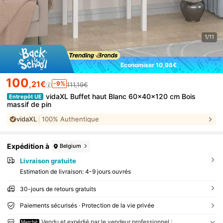
1/11
Économiser 10,98€
100
,21€
-9%
111,19€
vidaXL Buffet haut Blanc 60x40x120 cm Bois
Entrepôt UE
massif de pin
vidaXL
100% Authentique
Expédition à
Belgium
Livraison gratuite
Estimation de livraison:
4-9 jours ouvrés
30-jours de retours gratuits
Paiements sécurisés · Protection de la vie privée
Vendu et expédié par le vendeur professionnel :
Marché