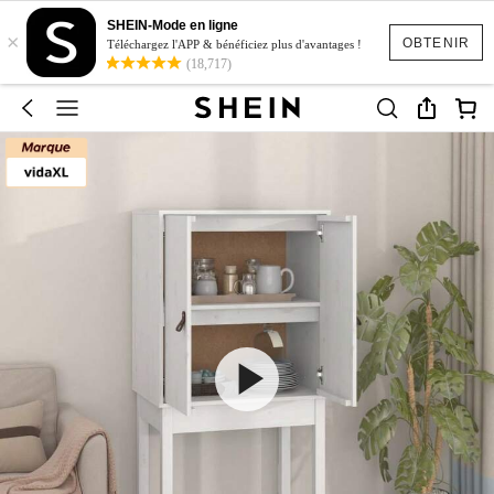
SHEIN-Mode en ligne
×
OBTENIR
Téléchargez l'APP & bénéficiez plus d'avantages !
(18,717)