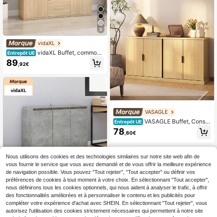
9
vidaXL
vidaXL Buffet, commode
Entrepôt UE
avec grand espace de rangement,
89
,92€
meuble multifonction à 2 portes et 3
tiroirs, buffet/commode pour salon,
en bois composite chêne clair/kaki
VASAGLE
VASAGLE Buffet, Consol
Entrepôt UE
e, Meuble de Rangement avec Étag
78
,60€
ères Réglables, Portes Cannelées,
Style Transitionnel, pour Cuisine, S
alle à Manger, Beige Chêne
Nous utilisons des cookies et des technologies similaires sur notre site web afin de
vous fournir le service que vous avez demandé et de vous offrir la meilleure expérience
de navigation possible. Vous pouvez "Tout rejeter", "Tout accepter" ou définir vos
8
préférences de cookies à tout moment à votre choix. En sélectionnant "Tout accepter",
nous définirons tous les cookies optionnels, qui nous aident à analyser le trafic, à offrir
vidaXL
des fonctionnalités améliorées et à personnaliser le contenu et les publicités pour
vidaXL Buffet à 3 porte
Entrepôt UE
compléter votre expérience d'achat avec SHEIN. En sélectionnant "Tout rejeter", vous
s, commode, armoire, meuble de ran
100
,83€
gement, meuble multifonctionnel, m
autorisez l'utilisation des cookies strictement nécessaires qui permettent à notre site