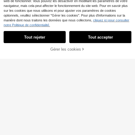
euble indépendant, salon, gris béto
web de fonctionner. Vous pouvez les désactiver en modifiant les paramètres de votre
n, 102 x 33 x 75 cm, matériau à bas
navigateur, mais cela peut affecter le fonctionnement du site web. Pour en savoir plus
e de bois
sur les cookies que nous utilisons et pour ajuster vos paramètres de cookies
optionnels, veuillez sélectionner "Gérer les cookies". Pour plus d'informations sur la
manière dont nous traitons les données que nous collectons,
cliquez ici pour consulter
notre Politique de confidentialité.
Tout rejeter
Tout accepter
5
VASAGLE
AJOUTER AU
Gérer les cookies
CRAQUEZ DES MAINTENANT
VASAGLE Buffet Cuisin
Entrepôt UE
PANIER
e, Meuble de Rangement, Commod
87
,99€
e, avec 2 Portes Coulissantes, 33 x
100 x 80 cm, Étagères Réglables, p
our Salon, Marron Rustique et Noir
d'encre
VASAGLE
VASAGLE Meuble de Ra
Entrepôt UE
ngement, Buffet, Armoire de Cuisin
68
,54€
e, Placard, avec Porte Coulissante,
30 x 70 x 80 cm, Étagère Réglable,
Style Campagnard, pour Salon
8