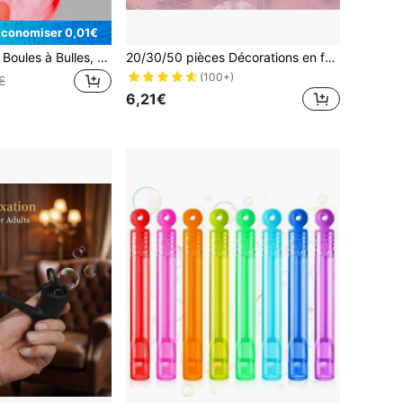
Économiser 0,01€
20 pièces Jouets Boules à Bulles, Ballons en Plastique Incassables, Chewing-gum à Bulles Coloré, Cadeau d'Anniversaire pour Fête en Plein Air
20/30/50 pièces Décorations en forme de cœur, Fournitures pour mariage/anniversaire/fête, Décoration de bouteille vide
(100+)
€
6,21€