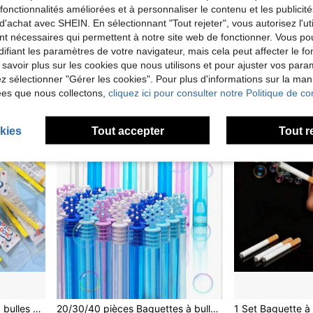
12/24/48/60 pièces Baguettes à bulles roses colorées (liquide à bulles non inclus, tubes vides), Cadeaux de mariage, Cadeaux de Noël, Convient pour les fêtes, les mariages, les événements intérieurs/extérieurs, les fêtes de bulles
60 pièces Baguettes à bulles en forme de cœur sans liquide, Cadeaux de fête pour les vacances, les célébrations, les jouets et jeux d'acclamation, Jouets de soufflage de bulles manuels, 12/24/48/60 pièces
es fonctionnalités améliorées et à personnaliser le contenu et les publici
-4%
d'achat avec SHEIN. En sélectionnant "Tout rejeter", vous autorisez l'uti
2,66€
Dès
3,98€
Dès
4,18€
nt nécessaires qui permettent à notre site web de fonctionner. Vous po
ifiant les paramètres de votre navigateur, mais cela peut affecter le 
1
autres vendeu
 savoir plus sur les cookies que nous utilisons et pour ajuster vos par
lez sélectionner "Gérer les cookies". Pour plus d'informations sur la ma
ées que nous collectons,
cliquez ici pour consulter notre Politique de con
kies
Tout accepter
Tout r
20/10/5/2 pièces Ballons à bulles en plastique Panda classique 4 couleurs, ballons à bulles colorés pour fête, à gonfler avec une paille, (couleur aléatoire)
20/30/40 pièces Baguettes à bulles flocons de neige de Noël, sans eau nécessaire, convient pour les cadeaux d'anniversaire, les activités scolaires, les récompenses en classe, les cadeaux pour l'extérieur, idéaux comme cadeaux de Noël