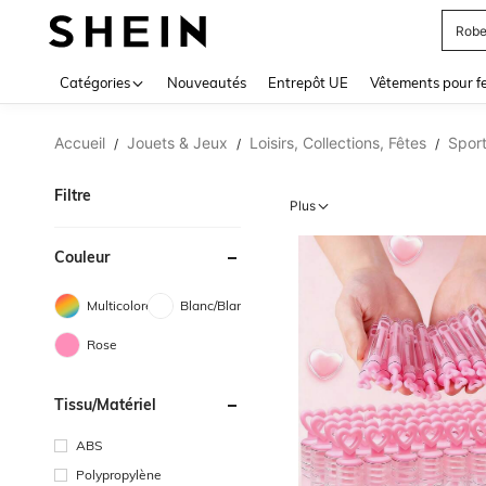
Jupe
Use up 
Catégories
Nouveautés
Entrepôt UE
Vêtements pour 
Accueil
Jouets & Jeux
Loisirs, Collections, Fêtes
Sport
/
/
/
Filtre
Plus
Couleur
Multicolore
Blanc/Blanche
Rose
Tissu/matériel
ABS
Polypropylène