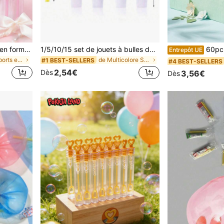
60 pièces Bâtons à bulles en forme de cœur blanc en vrac, mini bâtons en forme de cœur convenant pour mariage, fête, douche nuptiale, Saint-Valentin, anniversaire, remise de diplôme, fournitures d'anniversaire (bouteilles vides, solution à bulles non incluse) 12/24/48 pièces
1/5/10/15 set de jouets à bulles de gomme de dessin animé, cadeaux nostalgiques classiques, petits cadeaux, machine à bulles de jouets d'extérieur de dessin animé, petits cadeaux de fête de bulles, texture collante, décompression et anxiété, petits cadeaux de fête, remplisseurs de bas de Noël, remplisseurs de sacs cadeaux, anniversaires et festivals.
60pcs Baguettes à bulles en forme de cœur blanc en vrac, mini baguet
Entrepôt UE
de ABS Sports et jeux de plein air pour adolescent
de Multicolore Sports et jeux de plein air pour ad
#1 BEST-SELLERS
#4 BEST-SELLERS
2,54€
Dès
3,56€
Dès