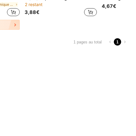
2 restant
de taille unique Sports et jeux de plein air pour
4,67€
3,88€
1
1 pages au total