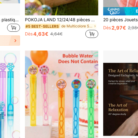
1/5/10/50 pièces Bulles en plastique classiques à 4 couleurs, Ballons à bulles colorés pour fête, à souffler avec des pailles, Remplissage de piñata pour célébration de fête (couleur aléatoire)
POKOJA LAND 12/24/48 pièces Mini Baguettes à bulles (sans liquide à bulles inclus), bâtons à bulles de couleur dorée, faveurs de mariage, convient pour mariage, célébration, anniversaire, fête d'anniversaire, fête de piscine d'été, fête nationale, Noël, Halloween, rentrée scolaire, décoration d'automne, décoration de printemps à été
de Multicolore Sports et jeux de plein air pour ad
#5 BEST-SELLERS
2,97€
Dès
2,98
4,63€
Dès
4,64€