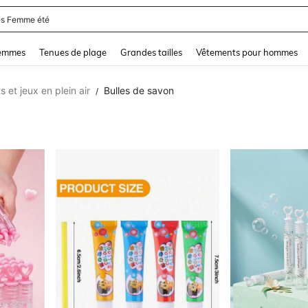
and down arrow keys to navigate search Dernière recherche and Rechercher et Tr
femmes
Tenues de plage
Grandes tailles
Vêtements pour hommes
s et jeux en plein air
Bulles de savon
/