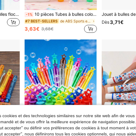
120 pièces Baguettes à bulles flocons de neige, tubes à bulles manuels colorés, jouets souffleurs de bulles à main mini, cadeaux de fête, convient pour mariages, anniversaires, Saint-Valentin, Noël, enterrements de vie de jeune fille et loisirs en extérieur (liquide à bulles non inclus)
10 pièces Tubes à bulles colorés pour anniversaire (sans solution à bulles), tubes fins à bulles DIY pour fête du 1er anniversaire, tubes à bulles transparents DIY, fabricant de bulles pour fête, décoration de baby shower, tubes à bulles avec autocollant Happy Birthday, activité amusante de soufflage de bulles, décoration de fête printanière en plein air, décoration d'anniversaire, remplissage de sac cadeau d'anniversaire, remplissage de sac de fête d'anniversaire, accessoires de photographie, faveurs de fête (sans solution à bulles)
-1%
de ABS Sports et jeux de plein air pour adolescent
#7 BEST-SELLERS
3,71€
Dès
3,63€
3,68€
 cookies et des technologies similaires sur notre site web afin de vous 
andé et de vous offrir la meilleure expérience de navigation possibl
Tout accepter" ou définir vos préférences de cookies à tout moment à vot
ut accepter", nous définirons tous les cookies optionnels, qui nous aide