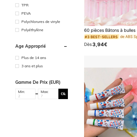
TPR
PEVA
Polychlorures de vinyle
Polyéthylène
#3 BEST-SELLERS
3,94€
Dès
Âge Approprié
Plus de 14 ans
3 ans et plus
Gamme De Prix (EUR)
Min:
Max:
Ok