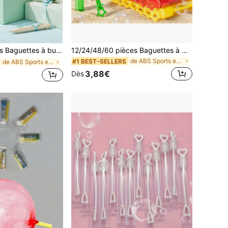
tes en forme de cœur pour mariage, enterrement de vie de jeune fille, Saint-Valentin, anniversaire, remise des diplômes, fournitures d'anniversaire (bouteille vide, solution à bulles non incluse) 12/24/48pcs
12/24/48/60 pièces Baguettes à bulles multicolores au néon, bâtons à bulles miniatures en forme d'étoile en lot, boîte-cadeau, prix pour la classe, jouets de carnaval, fournitures pour anniversaire, fête, Noël, Fête des Mères
de ABS Sports et jeux de plein air pour adolescent
#1 BEST-SELLERS
de ABS Sports et jeux de plein air pour adolescent
3,88€
Dès