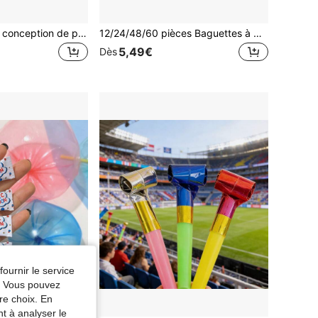
Jouet à bulles de conception de pipe vintage, convient pour le soulagement du stress et le divertissement des adultes, vendu sans liquide à bulles
12/24/48/60 pièces Baguettes à bulles de rose créatives, mini bâtons à bulles, cadeaux de fête, fournitures pour l'ambiance de mariage, fête d'anniversaire, enterrement de vie de jeune fille, mariage, jeux d'extérieur d'été (liquide à bulles non inclus)
5,49€
Dès
fournir le service
e. Vous pouvez
re choix. En
nt à analyser le