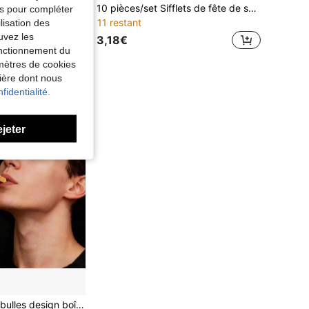
1/5/10/30 pièces Ballons à bulles classiques en plastique 4 couleurs, Ballons à bulles élastiques Panda pour la fête de la rentrée, Ballons créatifs soufflés à la paille pour les fêtes de vacances, les fêtes de farces, la rentrée, Halloween, la fête de Noël, les cadeaux de remplissage de piñata (couleur aléatoire)
10 pièces/set Sifflets de fête de supporters aléatoires, sifflets d'anniversaire, accessoires de soutien pour l'ambiance du bar, décoration de la pièce, cadeaux de fête, fournitures de cheerleading, unisexe, cadeaux de vacances, cadeaux de rentrée scolaire
tés pour compléter
11 restant
lisation des
uvez les
3,18€
fonctionnement du
rs
amètres de cookies
nière dont nous
fidentialité.
ejeter
1 Set Baguette à bulles design boîte de cigarettes amusante, jouet à bulles léger et portable, sans solution à bulles, jouet anti-stress pour adultes, convient pour le bureau et la maison - Cadeau boîte de cigarettes