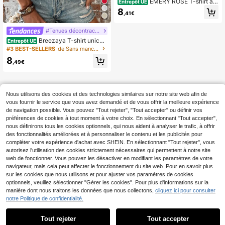
EMERY ROSE T-shirt am
Entrepôt UE
ple à col V de couleur unie pour fem
8
,41€
mes
#Tenues décontractées
Breezaya T-shirt unicol
Entrepôt UE
ore col rond
#3 BEST-SELLERS
de Sans manches T-shirts pour femmes
8
,49€
Nous utilisons des cookies et des technologies similaires sur notre site web afin de
vous fournir le service que vous avez demandé et de vous offrir la meilleure expérience
de navigation possible. Vous pouvez "Tout rejeter", "Tout accepter" ou définir vos
préférences de cookies à tout moment à votre choix. En sélectionnant "Tout accepter",
nous définirons tous les cookies optionnels, qui nous aident à analyser le trafic, à offrir
des fonctionnalités améliorées et à personnaliser le contenu et les publicités pour
compléter votre expérience d'achat avec SHEIN. En sélectionnant "Tout rejeter", vous
autorisez l'utilisation des cookies strictement nécessaires qui permettent à notre site
web de fonctionner. Vous pouvez les désactiver en modifiant les paramètres de votre
navigateur, mais cela peut affecter le fonctionnement du site web. Pour en savoir plus
sur les cookies que nous utilisons et pour ajuster vos paramètres de cookies
optionnels, veuillez sélectionner "Gérer les cookies". Pour plus d'informations sur la
manière dont nous traitons les données que nous collectons,
cliquez ici pour consulter
notre Politique de confidentialité.
Tout rejeter
Tout accepter