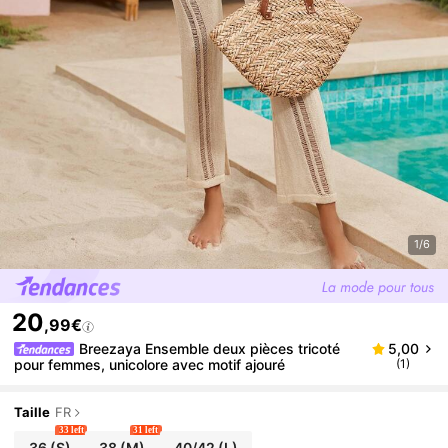
1/6
20
,99€
Breezaya Ensemble deux pièces tricoté
5,00
pour femmes, unicolore avec motif ajouré
(1)
Taille
FR
33 left
31 left
36
(S)
38
(M)
40/42
(L)