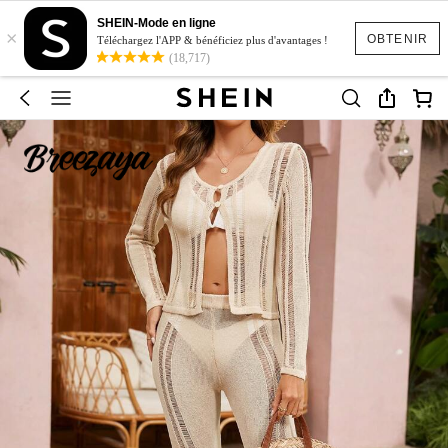
SHEIN-Mode en ligne
×
OBTENIR
Téléchargez l'APP & bénéficiez plus d'avantages !
(18,717)