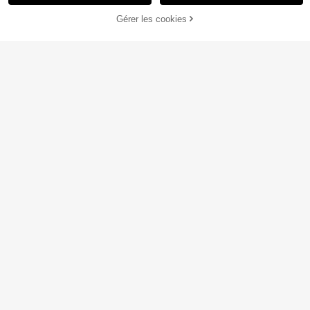
Gérer les cookies
AJOUTER AU PANIER