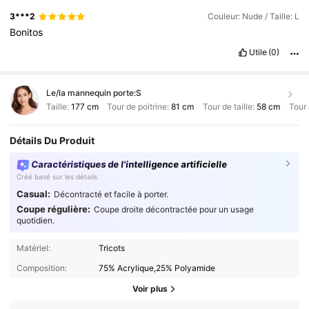
3***2
Couleur: Nude / Taille: L
Bonitos
Utile
(0)
Le/la mannequin porte:
S
Taille:
177 cm
Tour de poitrine:
81 cm
Tour de taille:
58 cm
Tour 
Détails Du Produit
Caractéristiques de l'intelligence artificielle
Créé basé sur les détails
Casual:
Décontracté et facile à porter.
Coupe régulière:
Coupe droite décontractée pour un usage
quotidien.
Matériel:
Tricots
Composition:
75% Acrylique,25% Polyamide
Voir plus