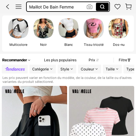
Maillot De Bain 2 Pieces
Robe Longue été
Robe
Multicolore
Noir
Blanc
Tissu tricoté
Dos-nu
Recommander
Les plus populaires
Prix
Filtre
Catégorie
Style
Couleur
Taille
Type
Les prix peuvent varier en fonction du modèle, de la couleur, de la taille ou d'autres
variantes du produit sélectionné.