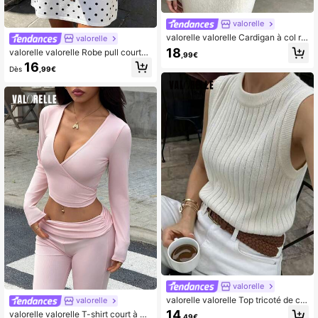
valorelle
valorelle valorelle Cardigan à col ro
valorelle
nd, manches longues bouffantes à
18
valorelle valorelle Robe pull courte
,99€
poignets, bordure ondulée ajourée s
blanche à pois noirs, sans manches,
16
ymétrique, simple boutonnage
Dès
,99€
à simple boutonnage avec boutons
dorés, taille ajustée et coupe trapèz
e pour femmes
valorelle
valorelle valorelle Top tricoté de co
valorelle
uleur unie décontracté et polyvalen
14
valorelle valorelle T-shirt court à m
,49€