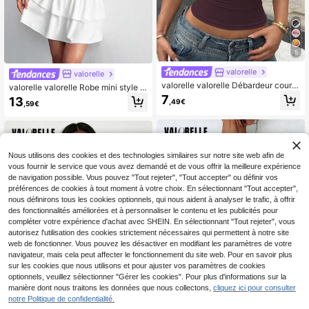
5
valorelle
valorelle
valorelle valorelle Débardeur court
valorelle valorelle Robe mini style g
à col ras-du-cou avec imprimé lettr
âteau à volants, coupe slim cintrée
7
13
,49€
,59€
es et chiffres, couleurs contrastées
à la taille, col à revers, manches co
pour femmes
urtes, style doux et sexy
Nous utilisons des cookies et des technologies similaires sur notre site web afin de
vous fournir le service que vous avez demandé et de vous offrir la meilleure expérience
de navigation possible. Vous pouvez "Tout rejeter", "Tout accepter" ou définir vos
préférences de cookies à tout moment à votre choix. En sélectionnant "Tout accepter",
nous définirons tous les cookies optionnels, qui nous aident à analyser le trafic, à offrir
des fonctionnalités améliorées et à personnaliser le contenu et les publicités pour
compléter votre expérience d'achat avec SHEIN. En sélectionnant "Tout rejeter", vous
autorisez l'utilisation des cookies strictement nécessaires qui permettent à notre site
web de fonctionner. Vous pouvez les désactiver en modifiant les paramètres de votre
navigateur, mais cela peut affecter le fonctionnement du site web. Pour en savoir plus
sur les cookies que nous utilisons et pour ajuster vos paramètres de cookies
optionnels, veuillez sélectionner "Gérer les cookies". Pour plus d'informations sur la
1
manière dont nous traitons les données que nous collectons,
cliquez ici pour consulter
1
notre Politique de confidentialité.