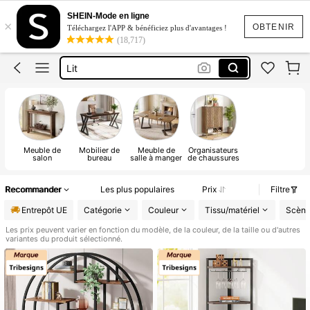
Coiffeuse
SHEIN-Mode en ligne
×
Coiffeuse Avec Miroir
OBTENIR
Téléchargez l'APP & bénéficiez plus d'avantages !
(18,717)
Lit
Table Basse De Salon
Table De Chevet
Coiffeuse
Meuble de
Mobilier de
Meuble de
Organisateurs
salon
bureau
salle à manger
de chaussures
Recommander
Les plus populaires
Prix
Filtre
Entrepôt UE
Catégorie
Couleur
Tissu/matériel
Scène
Les prix peuvent varier en fonction du modèle, de la couleur, de la taille ou d'autres
variantes du produit sélectionné.