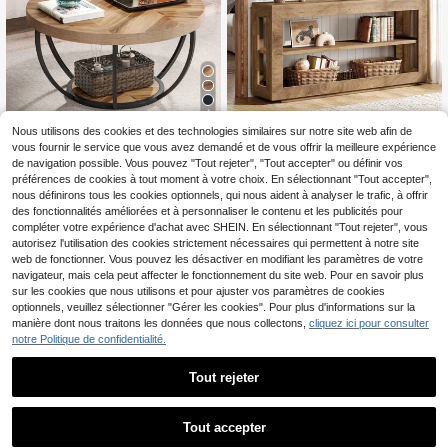
4
Nous utilisons des cookies et des technologies similaires sur notre site web afin de
Tribesigns
Tribesigns
vous fournir le service que vous avez demandé et de vous offrir la meilleure expérience
Tribesigns Table basse r
Tribesigns Table Consol
Entrepôt UE
Entrepôt UE
de navigation possible. Vous pouvez "Tout rejeter", "Tout accepter" ou définir vos
onde industrielle à 2 niveaux avec é
e en Bois de Style, 160x35x85 cm
105
138
préférences de cookies à tout moment à votre choix. En sélectionnant "Tout accepter",
,78€
,05€
tagères de rangement, table central
Console Meuble, Table d'Appoint av
nous définirons tous les cookies optionnels, qui nous aident à analyser le trafic, à offrir
e d'appoint en bois moderne, table
ec 3 Étagères pour Salon, Couloir, E
des fonctionnalités améliorées et à personnaliser le contenu et les publicités pour
d'appoint de canapé pour salon, bur
ntrée, Style Industriel, Marron Rusti
compléter votre expérience d'achat avec SHEIN. En sélectionnant "Tout rejeter", vous
eau à domicile
que
autorisez l'utilisation des cookies strictement nécessaires qui permettent à notre site
web de fonctionner. Vous pouvez les désactiver en modifiant les paramètres de votre
navigateur, mais cela peut affecter le fonctionnement du site web. Pour en savoir plus
sur les cookies que nous utilisons et pour ajuster vos paramètres de cookies
optionnels, veuillez sélectionner "Gérer les cookies". Pour plus d'informations sur la
manière dont nous traitons les données que nous collectons,
cliquez ici pour consulter
notre Politique de confidentialité.
Tout rejeter
1
1
Tout accepter
Tribesigns
Tribesigns