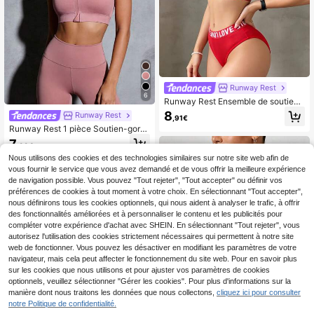
Runway Rest
6
Runway Rest Ensemble de soutien-
gorge de sport sexy et de culotte av
8
Runway Rest
,91€
ec imprimé "AMOUR" et design dos
Runway Rest 1 pièce Soutien-gorg
nu, ensemble de lingerie
e de sport rose sans couture extensi
7
,99€
ble et matelassé avec fermeture écl
air devant pour femmes
Nous utilisons des cookies et des technologies similaires sur notre site web afin de
vous fournir le service que vous avez demandé et de vous offrir la meilleure expérience
de navigation possible. Vous pouvez "Tout rejeter", "Tout accepter" ou définir vos
préférences de cookies à tout moment à votre choix. En sélectionnant "Tout accepter",
nous définirons tous les cookies optionnels, qui nous aident à analyser le trafic, à offrir
des fonctionnalités améliorées et à personnaliser le contenu et les publicités pour
compléter votre expérience d'achat avec SHEIN. En sélectionnant "Tout rejeter", vous
autorisez l'utilisation des cookies strictement nécessaires qui permettent à notre site
web de fonctionner. Vous pouvez les désactiver en modifiant les paramètres de votre
navigateur, mais cela peut affecter le fonctionnement du site web. Pour en savoir plus
sur les cookies que nous utilisons et pour ajuster vos paramètres de cookies
optionnels, veuillez sélectionner "Gérer les cookies". Pour plus d'informations sur la
manière dont nous traitons les données que nous collectons,
cliquez ici pour consulter
notre Politique de confidentialité.