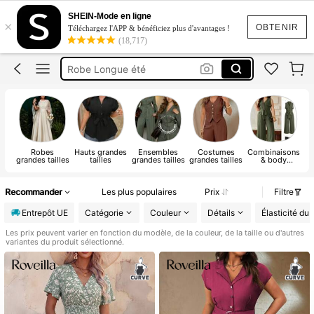
Maillot De Bain Curvy
SHEIN-Mode en ligne
×
Robe Curvy
OBTENIR
Téléchargez l'APP & bénéficiez plus d'avantages !
(18,717)
Robe Longue été
Robes Femme été
Pantalon Fluide été Curvy
Maillot De Bain Curvy
Robes
Hauts grandes
Ensembles
Costumes
Combinaisons
V
grandes tailles
tailles
grandes tailles
grandes tailles
& body
ma
grandes tailles
Recommander
Les plus populaires
Prix
Filtre
Entrepôt UE
Catégorie
Couleur
Détails
Élasticité du 
Les prix peuvent varier en fonction du modèle, de la couleur, de la taille ou d'autres
variantes du produit sélectionné.