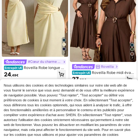
7
7
#Cœur du charme diplomatique
Roveilla
Roveilla Robe longue po
Entrepôt UE
ur femmes grandes tailles, style fran
Roveilla Robe midi évas
Entrepôt UE
24
,49€
çais romantique "Sicile", élégante e
ée en couleur unie pour femmes gra
27
,99€
t raffinée. Convient pour le décontr
ndes tailles, col chemise, devant ou
acté, les déplacements, les vacanc
vert à demi-patte de boutonnage, c
Nous utilisons des cookies et des technologies similaires sur notre site web afin de
es, le thé de l'après-midi et les évén
einture à boucle métallique réglabl
vous fournir le service que vous avez demandé et de vous offrir la meilleure expérience
ements. Col rond, taille froncée ave
e, Marron café, Élégante, style rétro
de navigation possible. Vous pouvez "Tout rejeter", "Tout accepter" ou définir vos
c décoration métallique, fendue sur
français, Tenue de bureau, décontr
préférences de cookies à tout moment à votre choix. En sélectionnant "Tout accepter",
les côtés, dos froncé. Printemps/été
actée, de fête, de thé l'après-midi, d
nous définirons tous les cookies optionnels, qui nous aident à analyser le trafic, à offrir
e rue, minimaliste, polyvalente, loisi
des fonctionnalités améliorées et à personnaliser le contenu et les publicités pour
rs australiens, rassemblement, Austr
compléter votre expérience d'achat avec SHEIN. En sélectionnant "Tout rejeter", vous
alie du Sud, île, printemps/été, nouv
elle collection
autorisez l'utilisation des cookies strictement nécessaires qui permettent à notre site
web de fonctionner. Vous pouvez les désactiver en modifiant les paramètres de votre
navigateur, mais cela peut affecter le fonctionnement du site web. Pour en savoir plus
sur les cookies que nous utilisons et pour ajuster vos paramètres de cookies