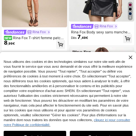
4
Rina Fox
Rina Fox Body sexy sans manches
Rina Fox
7
à bretelles spaghetti pour femmes, s
Rina Fox T-shirt femme patch
Dès
,49€
NEW
tyle minimaliste sexy, coupe slim, fl
8
work imprimé léopard manches lon
,99€
atteur, top camisole de niche pour l
gues coupe slim col licou
e port extérieur
Nous utilisons des cookies et des technologies similaires sur notre site web afin de
vous fournir le service que vous avez demandé et de vous offrir la meilleure expérience
de navigation possible. Vous pouvez "Tout rejeter", "Tout accepter" ou définir vos
préférences de cookies à tout moment à votre choix. En sélectionnant "Tout accepter",
nous définirons tous les cookies optionnels, qui nous aident à analyser le trafic, à offrir
des fonctionnalités améliorées et à personnaliser le contenu et les publicités pour
compléter votre expérience d'achat avec SHEIN. En sélectionnant "Tout rejeter", vous
autorisez l'utilisation des cookies strictement nécessaires qui permettent à notre site
web de fonctionner. Vous pouvez les désactiver en modifiant les paramètres de votre
navigateur, mais cela peut affecter le fonctionnement du site web. Pour en savoir plus
sur les cookies que nous utilisons et pour ajuster vos paramètres de cookies
optionnels, veuillez sélectionner "Gérer les cookies". Pour plus d'informations sur la
1
manière dont nous traitons les données que nous collectons,
cliquez ici pour consulter
1
notre Politique de confidentialité.