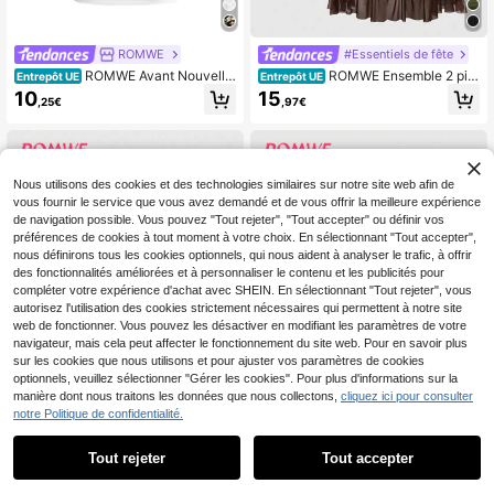
ROMWE
#Essentiels de fête
ROMWE Avant Nouvelle
ROMWE Ensemble 2 piè
Entrepôt UE
Entrepôt UE
robe d'été style chinois avec imprim
ces pour femmes : Débardeur vinta
10
15
,25€
,97€
é tigre, dos nu, décolleté sexy, col r
ge hippie avec tournesol brodé et ju
as-du-cou avec nœud papillon et j
pe asymétrique à volants
upe évasée
Nous utilisons des cookies et des technologies similaires sur notre site web afin de
vous fournir le service que vous avez demandé et de vous offrir la meilleure expérience
de navigation possible. Vous pouvez "Tout rejeter", "Tout accepter" ou définir vos
préférences de cookies à tout moment à votre choix. En sélectionnant "Tout accepter",
nous définirons tous les cookies optionnels, qui nous aident à analyser le trafic, à offrir
des fonctionnalités améliorées et à personnaliser le contenu et les publicités pour
compléter votre expérience d'achat avec SHEIN. En sélectionnant "Tout rejeter", vous
autorisez l'utilisation des cookies strictement nécessaires qui permettent à notre site
web de fonctionner. Vous pouvez les désactiver en modifiant les paramètres de votre
navigateur, mais cela peut affecter le fonctionnement du site web. Pour en savoir plus
sur les cookies que nous utilisons et pour ajuster vos paramètres de cookies
optionnels, veuillez sélectionner "Gérer les cookies". Pour plus d'informations sur la
1
manière dont nous traitons les données que nous collectons,
cliquez ici pour consulter
1
notre Politique de confidentialité.
Économiser 0,13€
4
Tout rejeter
Tout accepter
ROMWE Fairycore 1 set de sacs fou
#Énergie des idoles
rre-tout de plage tressés beiges et
#3 BEST-SELLERS
de Mignon Sacs à bandoulière pour femmes
ROMWE Grunge Punk Ensemble 2 p
d'accessoires, sac à main de femm