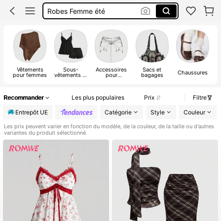
Short Femme été
Maillot De Bain Femme
Squishy
Vêtements
Sous-
Accessoires
Sacs et
Chaussures
pour femmes
vêtements et
pour
bagages
vêtements de
vêtements
détente
Recommander
Les plus populaires
Prix
Filtre
Entrepôt UE
Catégorie
Style
Couleur
Les prix peuvent varier en fonction du modèle, de la couleur, de la taille ou d'autres
variantes du produit sélectionné.