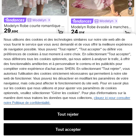
4
4
Modelyn
Modelyn
Modelyn Robe courte romantique d
Modelyn Robe évasée à manches l
29
e vacances chic à manches courte
24
ongues en mousseline de soie à imp
,69€
,01€
s, taille nouée, motif floral 3D tie-dy
rimé floral, col plat, coupe slim, pour
e pour femmes
le printemps et l'été
Nous utilisons des cookies et des technologies similaires sur notre site web afin de
vous fournir le service que vous avez demandé et de vous offrir la meilleure expérience
de navigation possible. Vous pouvez "Tout rejeter", "Tout accepter" ou définir vos
préférences de cookies à tout moment à votre choix. En sélectionnant "Tout accepter",
nous définirons tous les cookies optionnels, qui nous aident à analyser le trafic, à offrir
des fonctionnalités améliorées et à personnaliser le contenu et les publicités pour
compléter votre expérience d'achat avec SHEIN. En sélectionnant "Tout rejeter", vous
autorisez l'utilisation des cookies strictement nécessaires qui permettent à notre site
web de fonctionner. Vous pouvez les désactiver en modifiant les paramètres de votre
navigateur, mais cela peut affecter le fonctionnement du site web. Pour en savoir plus
sur les cookies que nous utilisons et pour ajuster vos paramètres de cookies
optionnels, veuillez sélectionner "Gérer les cookies". Pour plus d'informations sur la
manière dont nous traitons les données que nous collectons,
cliquez ici pour consulter
notre Politique de confidentialité.
Tout rejeter
1
1
6
Tout accepter
Modelyn CURVE
Modelyn