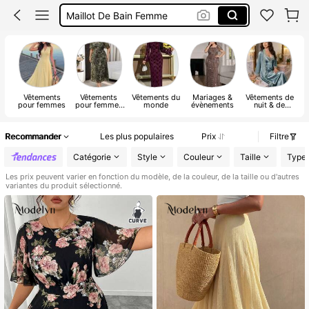
Robe Longue été
Maillot De Bain 2 Pieces
Robe
Vêtements
Vêtements
Vêtements du
Mariages &
Vêtements de
pour femmes
pour femmes
monde
évènements
nuit & de
grandes tailles
détente pour
femmes
Recommander
Les plus populaires
Prix
Filtre
Catégorie
Style
Couleur
Taille
Type
Les prix peuvent varier en fonction du modèle, de la couleur, de la taille ou d'autres
variantes du produit sélectionné.