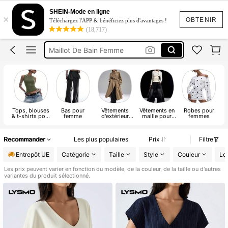
Robe
SHEIN-Mode en ligne
×
Maillot De Bain
OBTENIR
Téléchargez l'APP & bénéficiez plus d'avantages !
(18,717)
Maillot De Bain Femme
Maillot De Bain 2 Pieces
Robe Longue été
Robe
Tops, blouses
Bas pour
Vêtements
Vêtements en
Robes pour
& t-shirts pour
femme
d'extérieur
maille pour
femmes
femmes
pour femmes
femmes
Recommander
Les plus populaires
Prix
Filtre
Entrepôt UE
Catégorie
Taille
Style
Couleur
Lo
Les prix peuvent varier en fonction du modèle, de la couleur, de la taille ou d'autres
variantes du produit sélectionné.