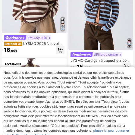
#Messy chic
LYSMO 2025 Nouvelle
Entrepôt UE
arrivée Minimalisme Automne Fem
16
,99€
mes Femmes Rayé Épaule Tombant
#Fille du centre
e Manches Longues Col Polo Déco
LYSMO Cardigan à capuche zippé
ntracté Ample T-Shirt Pour Sortir, R
à manches longues avec imprimé ra
etour à l'école, Remise des diplôme
15
Dès
,49€
yé pour femmes. Vêtements d'auto
s, Streetwear, Grunge et Punk Chic,
mne rayés. Vêtements nautiques po
Style Y2K et Stockholm, Femme Au
Nous utilisons des cookies et des technologies similaires sur notre site web afin de
ur femmes en automne. Vêtements
dacieuse et Unique Professeur, Aér
vous fournir le service que vous avez demandé et de vous offrir la meilleure expérience
d'automne et d'hiver confortables p
oport et Voyage pour Femmes, Haut
de navigation possible. Vous pouvez "Tout rejeter", "Tout accepter" ou définir vos
our femmes
s d'Automne
préférences de cookies à tout moment à votre choix. En sélectionnant "Tout accepter",
nous définirons tous les cookies optionnels, qui nous aident à analyser le trafic, à offrir
des fonctionnalités améliorées et à personnaliser le contenu et les publicités pour
compléter votre expérience d'achat avec SHEIN. En sélectionnant "Tout rejeter", vous
autorisez l'utilisation des cookies strictement nécessaires qui permettent à notre site
web de fonctionner. Vous pouvez les désactiver en modifiant les paramètres de votre
navigateur, mais cela peut affecter le fonctionnement du site web. Pour en savoir plus
sur les cookies que nous utilisons et pour ajuster vos paramètres de cookies
optionnels, veuillez sélectionner "Gérer les cookies". Pour plus d'informations sur la
manière dont nous traitons les données que nous collectons,
cliquez ici pour consulter