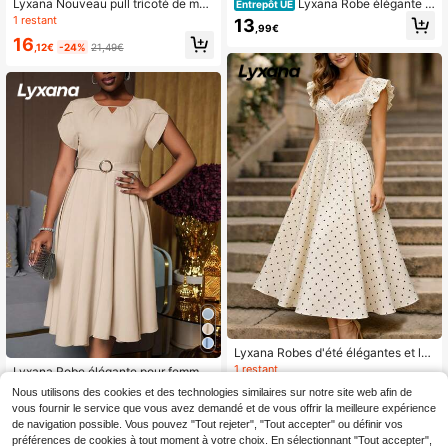
Lyxana Nouveau pull tricoté de mod
Lyxana Robe élégante é
Entrepôt UE
e mixte européenne et américaine
vasée à manches volantées de coul
1 restant
13
,99€
eur unie pour femmes, été
16
,12€
-24%
21,49€
Lyxana Robes d'été élégantes et lo
ngues tressées pour femmes
1 restant
Lyxana Robe élégante pour femme
avec col rond, manches bouffantes
15
9
Nous utilisons des cookies et des technologies similaires sur notre site web afin de
,83€
,00€
plissées, ceinture à la taille et silhou
vous fournir le service que vous avez demandé et de vous offrir la meilleure expérience
ette évasée, convenant pour le trav
de navigation possible. Vous pouvez "Tout rejeter", "Tout accepter" ou définir vos
ail
préférences de cookies à tout moment à votre choix. En sélectionnant "Tout accepter",