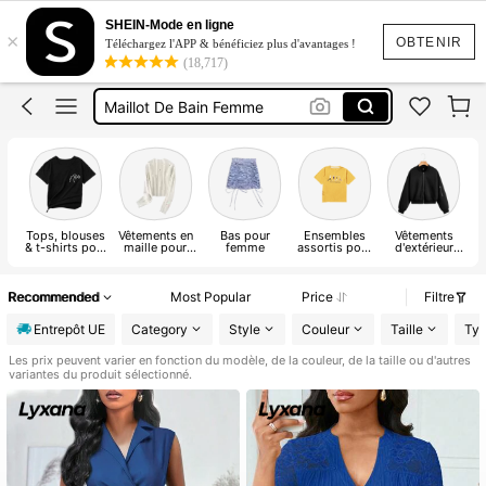
Robe
SHEIN-Mode en ligne
×
Maillot De Bain
OBTENIR
Téléchargez l'APP & bénéficiez plus d'avantages !
(18,717)
Maillot De Bain Femme
Maillot De Bain 2 Pieces
Robe Longue été
Robe
Tops, blouses
Vêtements en
Bas pour
Ensembles
Vêtements
Co
& t-shirts pour
maille pour
femme
assortis pour
d'extérieur
et
femmes
femmes
femmes
pour femmes
Recommended
Most Popular
Price
Filtre
Entrepôt UE
Category
Style
Couleur
Taille
Ty
Les prix peuvent varier en fonction du modèle, de la couleur, de la taille ou d'autres
variantes du produit sélectionné.