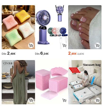
2
6
2
Dès
,48€
Dès
,24€
,85€
2,87€