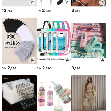
13
2
3
,75€
Dès
,38€
,84€
2
2
9
Dès
,73€
Dès
,68€
,78€