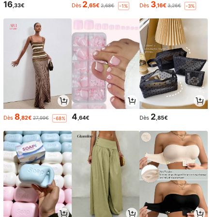
16
2
3
,33€
Dès
,65€
Dès
,16€
2,68€
3,26€
-1%
-3%
8
4
2
Dès
,82€
,64€
Dès
,85€
27,99€
-68%