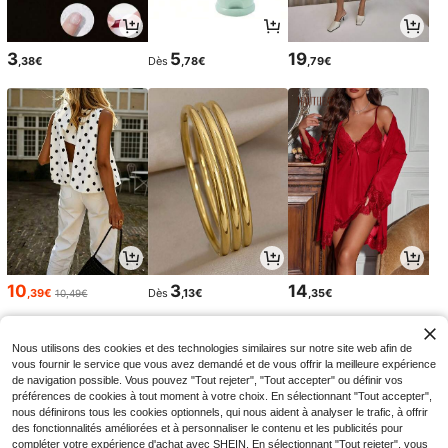
3
5
19
,38€
Dès
,78€
,79€
10
3
14
,39€
Dès
,13€
,35€
10,49€
Nous utilisons des cookies et des technologies similaires sur notre site web afin de
vous fournir le service que vous avez demandé et de vous offrir la meilleure expérience
de navigation possible. Vous pouvez "Tout rejeter", "Tout accepter" ou définir vos
préférences de cookies à tout moment à votre choix. En sélectionnant "Tout accepter",
nous définirons tous les cookies optionnels, qui nous aident à analyser le trafic, à offrir
des fonctionnalités améliorées et à personnaliser le contenu et les publicités pour
compléter votre expérience d'achat avec SHEIN. En sélectionnant "Tout rejeter", vous