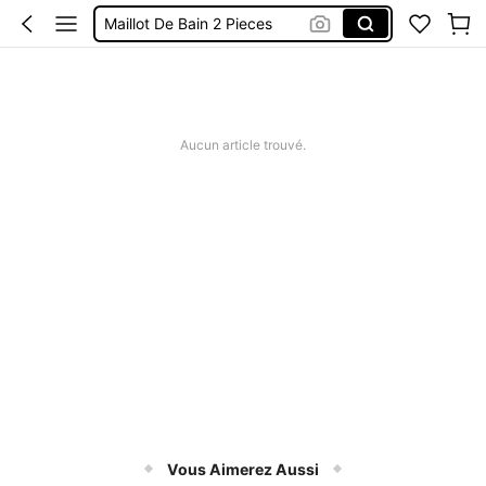
Robes Femme été
Short Femme été
Maillot De Bain Femme
Squishy
Aucun article trouvé.
Vous Aimerez Aussi