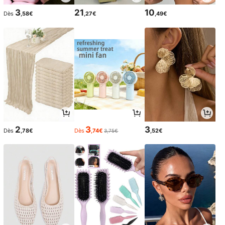
3
21
10
Dès
,58€
,27€
,49€
2
3
3
Dès
,78€
Dès
,74€
,52€
3,75€