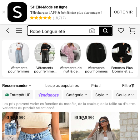
Robe
SHEIN-Mode en ligne
×
Maillot De Bain
OBTENIR
Téléchargez l'APP & bénéficiez plus d'avantages !
(18,717)
Maillot De Bain Femme
Robe Longue été
Maillot De Bain 2 Pieces
Robe
Vêtements
Vêtements
Vêtements de
Vêtements
Femmes Plus
pour femmes
pour femmes
nuit & de
pour hommes
Dormir et se
grandes tailles
détente pour
détendre
femmes
Recommander
Les plus populaires
Prix
Filtre
Entrepôt UE
Catégorie
Style
Couleur
Les prix peuvent varier en fonction du modèle, de la couleur, de la taille ou d'autres
variantes du produit sélectionné.