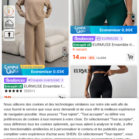
Économiser 0,90€
EURMUSE
EURMUSE Ensemble tric
Entrepôt UE
oté sans manches en deux pièces a
9 restant
vec un Top col rond minimaliste et u
14
n pantalon côtelé taille haute en ivo
,09€
-6%
14,99€
ire doux
Économiser 0,03€
#Coupes oversized
EURMUSE Ensemble fe
Entrepôt UE
mme de 2 pièces: pull côtelé à col r
(500+)
ond et pantalon de jogging
20
,49€
20,52€
Nous utilisons des cookies et des technologies similaires sur notre site web afin de
vous fournir le service que vous avez demandé et de vous offrir la meilleure expérience
de navigation possible. Vous pouvez "Tout rejeter", "Tout accepter" ou définir vos
préférences de cookies à tout moment à votre choix. En sélectionnant "Tout accepter",
nous définirons tous les cookies optionnels, qui nous aident à analyser le trafic, à offrir
des fonctionnalités améliorées et à personnaliser le contenu et les publicités pour
compléter votre expérience d'achat avec SHEIN. En sélectionnant "Tout rejeter", vous