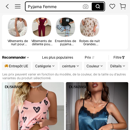
Lingerie Coquine
String
Soutien Gorge
Vêtements de
Vêtements de
Ensembles de
Robes de nuit
nuit pour
détente pour
pyjama
Grandes
femmes
femmes
grandes tailles
Tailles
Recommander
Les plus populaires
Prix
Filtre
Entrepôt UE
Catégorie
ceinture
Couleur
Détails
Les prix peuvent varier en fonction du modèle, de la couleur, de la taille ou d'autres
variantes du produit sélectionné.