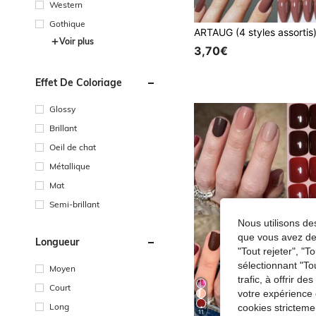
Western
Gothique
Voir plus
3,70€
Effet De Coloriage
Glossy
Brillant
Oeil de chat
Métallique
Mat
Semi-brillant
Nous utilisons des
que vous avez dem
Longueur
"Tout rejeter", "
sélectionnant "To
Moyen
trafic, à offrir d
Court
votre expérience 
Long
cookies stricteme
11