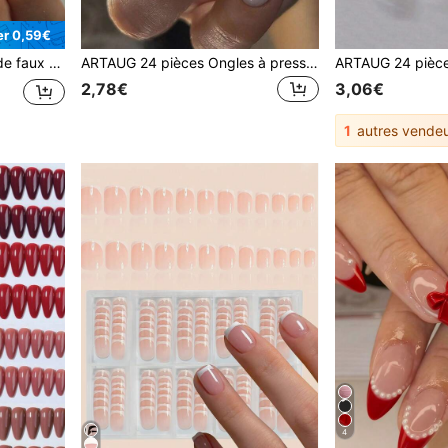
r 0,59€
œud à pois cerise, style vintage doux
ARTAUG 24 pièces Ongles à presser carrés courts de couleur unie, style minimaliste blanc, comprend 1 lime à ongles et 1 ongle en gel à porter, fournitures de manucure
2,78€
3,06€
1
autres vendeu
4