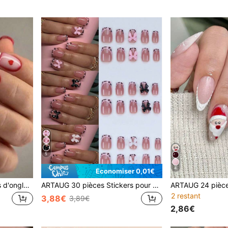
5
4
Économiser 0,01€
ARTAUG 24 pièces Pointes d'ongles carrées courtes avec bord rouge nude, faux ongles avec motif mini cœur rouge peint à la main, comprend 1 pièce de colle gelée et 1 pièce de lime à ongles, convient pour la Saint-Valentin, les rendez-vous quotidiens et la manucure
ARTAUG 30 pièces Stickers pour manucure française, tailles S/M/L, forme carrée courte, imprimé léopard, design nœud noir blanc rose, enveloppes d'ongles nude, faux ongles brillants réutilisables à pression, ongles adhésifs mignons, fournitures pour nail art pour femmes
2 restant
3,88€
3,89€
2,86€