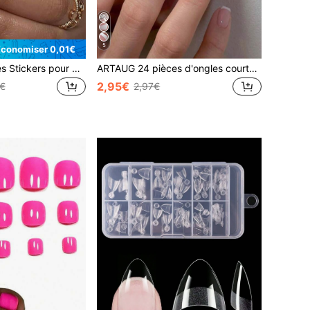
5
Économiser 0,01€
ARTAUG 10 pièces Stickers pour manucure française de taille S/M/L, faux ongles courts carrés, imprimé léopard avec nœud rose français, patchs d'ongles à coller de couleur nude, ongles artificiels réutilisables brillants à presser, fournitures d'art des ongles adhésives mignonnes pour femmes
ARTAUG 24 pièces d'ongles courts brillants en forme de cercueil, manucure française rose et blanche, réutilisables, pour femmes. Faux-ongles à clipser, fournitures pour nail art, stickers pour ongles.
2,95€
€
2,97€