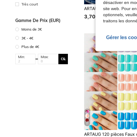
désactiver en mod
Très court
site web. Pour en
optionnels, veuil
3,70€
Gamme De Prix (EUR)
traitons les donn
Moins de 3€
Gérer les coo
3€ - 4€
Plus de 4€
Min:
Max:
Ok
11