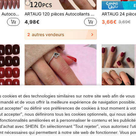
É
ARTAUG (4 styles assortis) Autocollants pour ongles en acrylique brillant en forme d'amande, parfaitement adaptés aux ongles longs, convenant aux femmes et aux filles pour un port quotidien, les fêtes et l'art des ongles, fournitures pour ongles
ARTAUG 120 pièces Autocollants pour ongles courts et carrés transparents, faux ongles blancs minimalistes brillants. Convient pour le travail quotidien, les études et les fêtes. Kit de manucure DIY pour femmes, comprend des ongles à clipser et des autocollants pour ongles.
4,98€
3,66€
3,69€
2
autres vendeurs
 cookies et des technologies similaires sur notre site web afin de vous 
andé et de vous offrir la meilleure expérience de navigation possibl
Tout accepter" ou définir vos préférences de cookies à tout moment à vot
ut accepter", nous définirons tous les cookies optionnels, qui nous aide
es fonctionnalités améliorées et à personnaliser le contenu et les publici
d'achat avec SHEIN. En sélectionnant "Tout rejeter", vous autorisez l'uti
nt nécessaires qui permettent à notre site web de fonctionner. Vous po
5
11