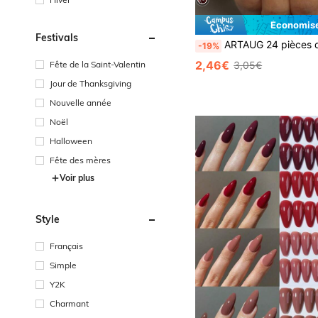
Économise
Festivals
ARTAUG 24 pièces de faux ongles en forme de goutte d'eau, nouveau style de manucure à porter avec n
-19%
2,46€
3,05€
Fête de la Saint-Valentin
Jour de Thanksgiving
Nouvelle année
Noël
Halloween
Fête des mères
Voir plus
Style
Français
Simple
Y2K
Charmant