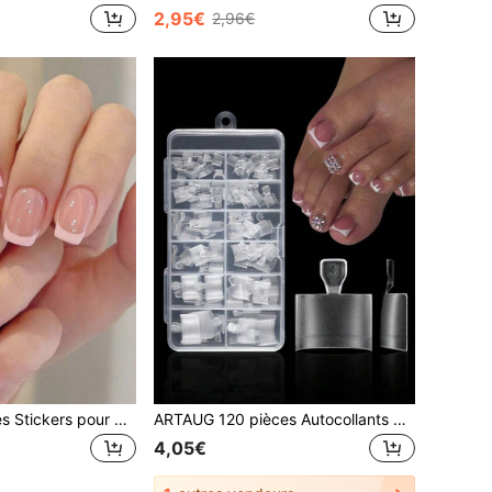
2,95€
2,96€
ARTAUG 10 pièces Stickers pour manucure française de taille S/M/L, faux ongles courts carrés, imprimé léopard avec nœud rose français, stickers d'ongles adhésifs nude, faux ongles brillants, réutilisables, stickers d'ongles mignons, fournitures pour nail art pour femmes
ARTAUG 120 pièces Autocollants pour ongles de pied à presser, Gel souple mat Couverture complète Carré Acrylique Artificiel Faux ongles de pied, Convient pour la pédicure en salon et à la maison, Cadeau
4,05€