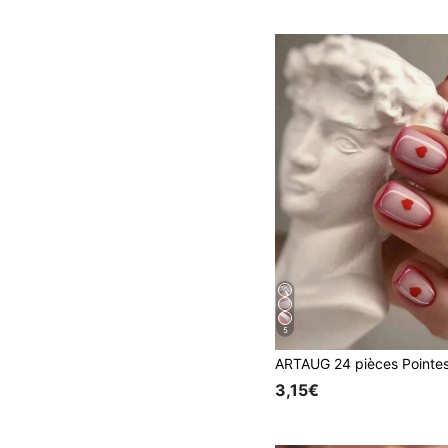
5
3,15€