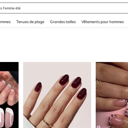
and down arrow keys to navigate search Dernière recherche and Rechercher et Tr
femmes
Tenues de plage
Grandes tailles
Vêtements pour hommes