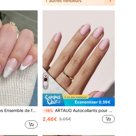
1
autres vendeurs
4
Économiser 0,59€
ARTAUG 24 pièces Ensemble de faux ongles en forme d'amande pour Noël, décorés de motifs de Père Noël et de flocons de neige, parsemés de flocons de neige. Comprend 1 lime à ongles et 1 feuille d'autocollants de colle pour ongles. Cadeau idéal pour les filles et les femmes pour les fêtes, les rendez-vous et le port quotidien. Art des ongles d'automne, ongles acryliques à presser, manucure à presser, 1 pièce.
ARTAUG Autocollants pour ongles en gel doux de forme ovale courte - Faux ongles roses, ajustement parfait, produits de soins des ongles purs, fournitures pour ongles
-19%
2,46€
3,05€