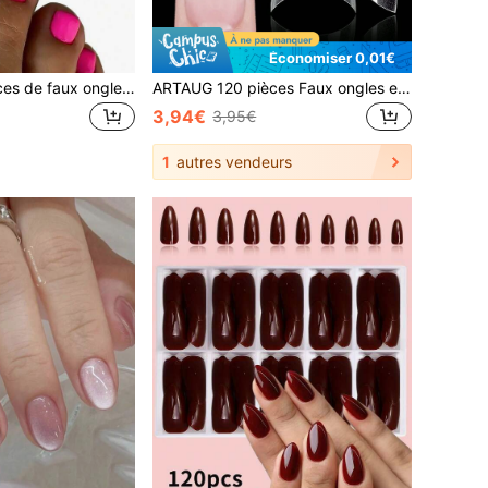
Économiser 0,01€
ARTAUG 100 pièces de faux ongles de pieds brillants, ongles à presser rouge rose, ongles de pieds artificiels carrés courts à couverture complète, art des ongles de pieds artificiels, convient aux femmes et aux filles
ARTAUG 120 pièces Faux ongles en forme d'amande mate, autocollants d'ongles demi-couverture pré-peints de couleur vive, 12 tailles, faciles à utiliser
3,94€
3,95€
1
autres vendeurs