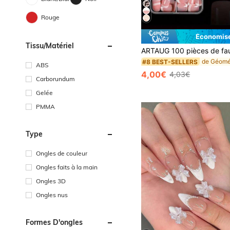
Rouge
Économise
Tissu/matériel
#8 BEST-SELLERS
ABS
4,00€
4,03€
Carborundum
Gelée
PMMA
Type
Ongles de couleur
Ongles faits à la main
Ongles 3D
Ongles nus
Formes D'ongles