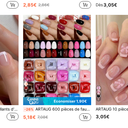
2,85€
3,05€
2,86€
Dès
11
5
Économiser 1,90€
ARTAUG 24 pièces Autocollants d'ongles courts et brillants en forme de cercueil, design à bordure argentée, faux ongles français roses et blancs, réutilisables, pour femmes. Autocollants d'ongles à presser, fournitures pour nail art
ARTAUG 600 pièces de faux ongles courts ovales mignons et brillants de couleur nude assortis, embouts d'ongles amovibles avec boîte de rangement, convient comme cadeau de Nouvel An pour les femmes et les filles
-26%
3,05€
5,18€
7,08€