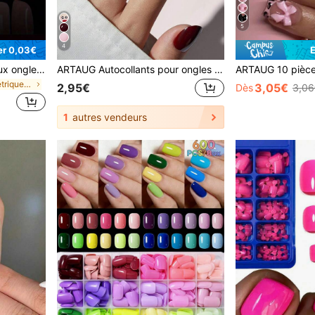
5
4
r 0,03€
ARTAUG 100 pièces de faux ongles carrés transparents et cristallins, style minimaliste français avec surface brillante, convenant pour le travail quotidien, les études, les fêtes et la manucure DIY, pour les femmes
ARTAUG Autocollants pour ongles courts et ovales rouges, faux ongles d'automne, ajustement parfait, cadeau de la Saint-Valentin, fournitures pour ongles raisins
de Géométrique Appuyez sur les faux ongles
2,95€
3,05€
Dès
3,06
1
autres vendeurs