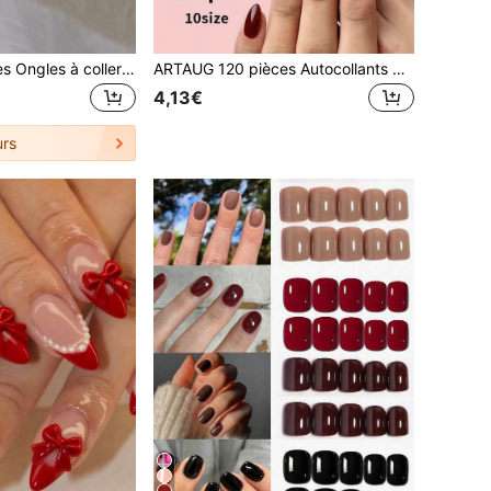
ARTAUG 24 pièces Ongles à coller ovales de taille moyenne, dégradé rose de couleur unie, ensemble d'ongles faux à couverture complète brillante, fournitures d'art des ongles pour femmes et filles
ARTAUG 120 pièces Autocollants pour ongles en forme d'amande de couleur bordeaux pur, design minimaliste à haute brillance, faux ongles, ensemble de manucure DIY, convient pour le port quotidien et les occasions spéciales, pour les femmes et les filles
4,13€
rs