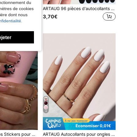
fonctionnement du
ARTAUG 96 pièces Autocollants pour ongles de couleur unie 4 différentes nuances de nude brillants, portables. Faux ongles courts carrés mignons en acrylique, faux ongles finis amovibles, autocollants d'ongles à presser, nouveau cadeau de l'année pour les femmes et les filles, fournitures pour les ongles
ARTAUG 96 pièces d'autocollants pour ongles de couleur unie, 4 nuances nude différentes, finition brillante, portables, forme ovale courte mignonne, amovibles, autocollants pour ongles prêts à porter, convenant comme cadeau de nouvel an pour les femmes et les filles. Fournitures pour ongles
amètres de cookies
nière dont nous
3,70€
fidentialité.
ejeter
4
Économiser 0,01€
ARTAUG 10 pièces Stickers pour manucure française de taille S/M/L, faux ongles courts carrés, imprimé léopard avec nœud noir, patchs pour ongles de couleur nude à coller, ongles artificiels brillants réutilisables à presser, décoration d'ongles adhésive mignonne, fournitures pour nail art pour femmes
ARTAUG Autocollants pour ongles en gel blanc doux de forme ovale courte, ajustement parfait, produits de soins des ongles purs, fournitures pour les ongles