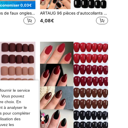
11
conomiser 0,03€
ARTAUG 24 pièces de faux ongles en forme d'amande rouges, décorés de noeuds 3D et de perles, pour rehausser instantanément votre look. Conçus pour les femmes et les filles à la mode, parfaits pour le port quotidien, les fêtes, la Saint-Valentin et plus encore. Amovibles et réutilisables, livrés avec de la colle de gelée et 1 repoussoir de cuticules. Fournitures pour ongles rouges
ARTAUG 96 pièces d'autocollants pour ongles de couleur unie Abrazine, 4 nuances nude différentes, finition brillante, portables, faux ongles courts et carrés mignons, amovibles, autocollants pour ongles prêts à porter, excellent cadeau pour les femmes et les filles, fournitures pour les ongles
4,08€
fournir le service
e. Vous pouvez
re choix. En
nt à analyser le
tés pour compléter
lisation des
uvez les
11