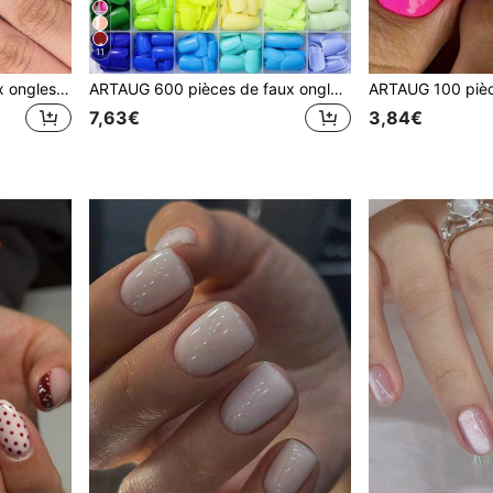
11
ARTAUG 24 pièces de faux ongles blancs en forme d'amande, décorés de nœuds papillon 3D et de fausses perles, pour rehausser instantanément votre look. Conçus pour les femmes et les filles à la mode, parfaits pour le port quotidien, les fêtes, la Saint-Valentin et plus encore. Colle de gel amovible et réutilisable, 1 repoussoir de cuticules, faux ongles à clipser, fournitures de manucure
ARTAUG 600 pièces de faux ongles carrés courts mignons et brillants de couleur nude assortis, embouts d'ongles amovibles, convenant aux femmes et aux filles comme cadeau de Nouvel An
7,63€
3,84€