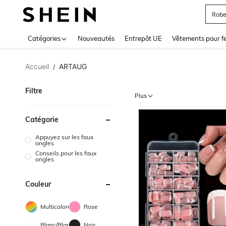
Jupe
Use up 
Catégories
Nouveautés
Entrepôt UE
Vêtements pour 
Accueil
ARTAUG
/
Filtre
Plus
Catégorie
Appuyez sur les faux
ongles
Conseils pour les faux
ongles
Couleur
Multicolore
Rose
Blanc/Blanche
Noir