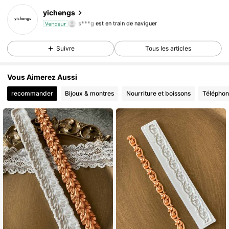
600 Suiveurs
4,92
yichengs
s***g
est en train de naviguer
Vendeur
600 Suiveurs
4,92
600 Suiveurs
4,92
Suivre
Tous les articles
600 Suiveurs
4,92
Vous Aimerez Aussi
recommander
Bijoux & montres
Nourriture et boissons
Téléphon