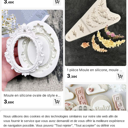
3
,48€
1 pièce Moule en silicone, moule en
silicone de conception de fleur mod
3
,38€
erne pour l'artisanat DIY
Moule en silicone ovale de style eur
opéen rétro avec motif pour outils d
3
,68€
e DIY. Outils de moulage pour arom
athérapie, savon, plâtre, décoration
de bougies et ornements pour la ma
ison
Nous utilisons des cookies et des technologies similaires sur notre site web afin de
vous fournir le service que vous avez demandé et de vous offrir la meilleure expérience
de navigation possible. Vous pouvez "Tout rejeter", "Tout accepter" ou définir vos