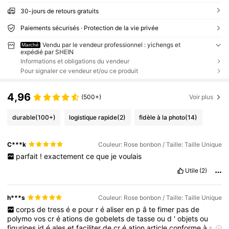
30-jours de retours gratuits
Paiements sécurisés · Protection de la vie privée
Vendu par le vendeur professionnel : yichengs et
Marché
expédié par SHEIN
Informations et obligations du vendeur
Pour signaler ce vendeur et/ou ce produit
4,96
(500+)
Voir plus
durable
(100+)
logistique rapide
(2)
fidèle à la photo
(14)
C***k
Couleur: Rose bonbon / Taille: Taille Unique
parfait
!
exactement
ce
que
je
voulais
Utile
(2)
h***s
Couleur: Rose bonbon / Taille: Taille Unique
corps
de
tress
é
e
pour
r
é
aliser
en
p
â
te
fimer
pas
de
polymo
vos
cr
é
ations
de
gobelets
de
tasse
ou
d
'
objets
ou
figurines
id
é
ales
et
faciliter
de
cr
é
ation
article
conforme
à
sa