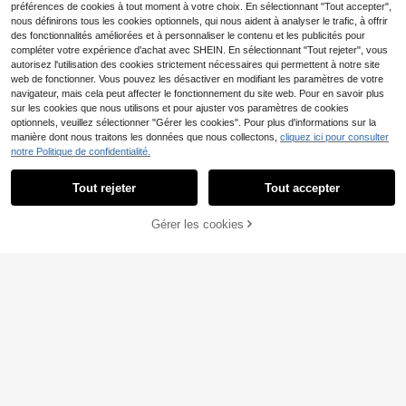
préférences de cookies à tout moment à votre choix. En sélectionnant "Tout accepter",
nous définirons tous les cookies optionnels, qui nous aident à analyser le trafic, à offrir
des fonctionnalités améliorées et à personnaliser le contenu et les publicités pour
compléter votre expérience d'achat avec SHEIN. En sélectionnant "Tout rejeter", vous
autorisez l'utilisation des cookies strictement nécessaires qui permettent à notre site
1 pièce Moule en silicone pour déco
web de fonctionner. Vous pouvez les désactiver en modifiant les paramètres de votre
ration en argile avec bébé lit, bibero
3
,64€
-1%
3,68€
n bébé, chaussure bébé, canard jau
navigateur, mais cela peut affecter le fonctionnement du site web. Pour en savoir plus
ne
sur les cookies que nous utilisons et pour ajuster vos paramètres de cookies
optionnels, veuillez sélectionner "Gérer les cookies". Pour plus d'informations sur la
manière dont nous traitons les données que nous collectons,
cliquez ici pour consulter
Moule en silicone pour lettres angla
notre Politique de confidentialité.
ises minuscules et majuscules mini
3
,45€
A-Z 26 outils de décoration de lettr
Tout rejeter
Tout accepter
es anglaises alphabet gris moule fai
t main pour savon
Gérer les cookies
AJOUTER AU PANIER
1 pièce Nouveau moule en silicone
nœud papillon ours, moule en plâtre
4