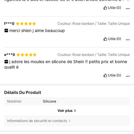
description
article
re
ç
u
rapidement
je
vous
recommande
Utile
(0)
vivement
cet
article
n
'
h
é
sitez
pas
à
le
commander
et
laisser
un
petit
like
pour
le
commentaire
et
les
photos
de
l
'
article
utilisez
bien
la
p
â
te
polym
è
re
en
appuyant
bien
dans
le
f***0
Couleur: Rose bonbon / Taille: Taille Unique
moule
silicone
et
pour
la
facilit
é
de
la
de
retirer
la
p
â
te
polym
merci
shien
j
aime
beaucoup
è
re
fait
comme
un
moule
à
g
â
teau
retirer
facilement
Utile
(0)
e***0
Couleur: Rose bonbon / Taille: Taille Unique
j
adore
les
moules
en
silicone
de
Shein
!!
petits
prix
et
bonne
qualit
é
Utile
(0)
Détails Du Produit
Matériel:
Silicone
Voir plus
Informations de sécurité et contacts