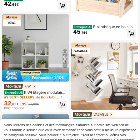
42
7 niveaux, 24 x 30 x 186 cm, pour s
,69€
alon, chambre, bureau, blanche
Bibliothèque en bois, bib
Entrepôt UE
45
liothèque trapézoïdale, étagère pou
,74€
r salon et bureau, 4 compartiments,
faible encombrement
18
Économiser 1,10€
KIWI
KIWI Étagère modulaire
Entrepôt UE
en bois à plusieurs cubes, disponibl
#2 BEST-SELLERS
de Bois Bibliothèques
e en différentes tailles et configurati
32
,83€
-3%
33,93€
ons (2 à 9 compartiments). Bibliothè
PVC: 100,00€
que polyvalente pour livres, rangem
ent et décoration. Plusieurs coloris
VASAGLE
disponibles.
VASAGLE Bibliothèque,
Entrepôt UE
39
Étagère à 8 Niveaux, Meuble de Ra
Nous utilisons des cookies et des technologies similaires sur notre site web afin de
,28€
ngement, en Forme d'Arbre, pour Sa
vous fournir le service que vous avez demandé et de vous offrir la meilleure expérience
lon, Bureau, Chambre, Blanc
de navigation possible. Vous pouvez "Tout rejeter", "Tout accepter" ou définir vos