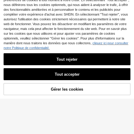
préférences de cookies à tout moment à votre choix. En sélectionnant "Tout accepter",
nous définirons tous les cookies optionnels, qui nous aident à analyser le trafic, à offrir
des fonctionnalités améliorées et à personnaliser le contenu et les publicités pour
compléter votre expérience d'achat avec SHEIN. En sélectionnant "Tout rejeter", vous
autorisez l'utilisation des cookies strictement nécessaires qui permettent à notre site
web de fonctionner. Vous pouvez les désactiver en modifiant les paramètres de votre
navigateur, mais cela peut affecter le fonctionnement du site web. Pour en savoir plus
sur les cookies que nous utilisons et pour ajuster vos paramètres de cookies
optionnels, veuillez sélectionner "Gérer les cookies". Pour plus d'informations sur la
manière dont nous traitons les données que nous collectons,
cliquez ici pour consulter
notre Politique de confidentialité.
Tout rejeter
Senmeo Étagère à livres
1 pièce Étagère d'angle murale, éta
Entrepôt UE
24
en bambou robuste à 3 ou 4 niveau
8
gère à livres, sans perçage requis, é
,83€
Dès
,08€
x, peu encombrante et autoportant
tagère de rangement pour chambre
Tout accepter
e, avec étagères réglables, facile à
à coucher, coin du salon
monter (bureau/cuisine/salon), meu
ble multifonctionnel
Gérer les cookies
CRAQUEZ DES MAINTENANT
AJOUTER AU PANIER