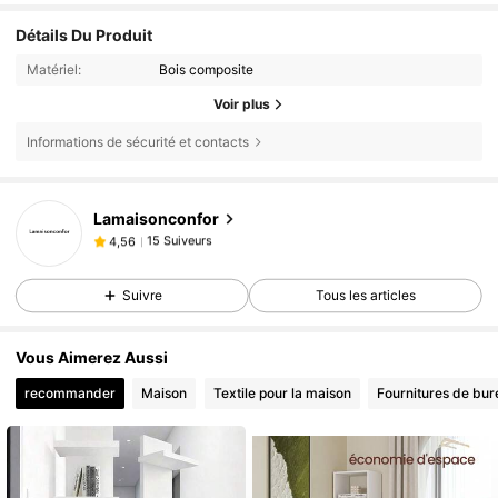
Détails Du Produit
Matériel:
Bois composite
Voir plus
Informations de sécurité et contacts
Lamaisonconfor
15 Suiveurs
4,56
i***4
est en train de naviguer
15 Suiveurs
4,56
Suivre
Tous les articles
Vous Aimerez Aussi
recommander
Maison
Textile pour la maison
Fournitures de bur