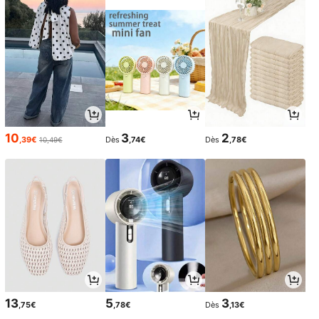
10
3
2
,39€
Dès
,74€
Dès
,78€
10,49€
13
5
3
,75€
,78€
Dès
,13€