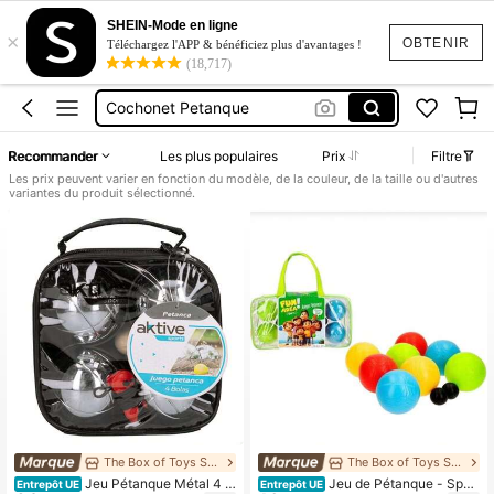
Boules De Petanque
SHEIN-Mode en ligne
×
Boule De Petanque
OBTENIR
Téléchargez l'APP & bénéficiez plus d'avantages !
(18,717)
Boule De Pétanque
Cochonet Petanque
Petanque Boule
Recommander
Les plus populaires
Prix
Filtre
Boules De Petanque
Les prix peuvent varier en fonction du modèle, de la couleur, de la taille ou d'autres
variantes du produit sélectionné.
Boule De Petanque
The Box of Toys Store
The Box of Toys Store
Jeu Pétanque Métal 4 B
Jeu de Pétanque - Sport
Entrepôt UE
Entrepôt UE