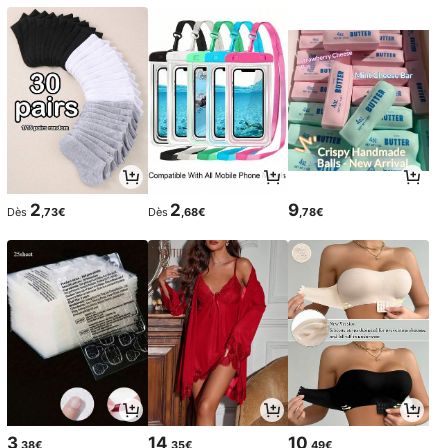
2
2
9
Dès
,73€
Dès
,68€
,78€
3
14
10
,38€
,35€
,49€