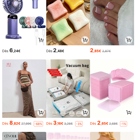
6
2
2
Dès
,24€
Dès
,48€
,85€
2,87€
8
3
2
Dès
,82€
Dès
,16€
Dès
,65€
27,99€
3,26€
2,68€
-68%
-3%
-1%