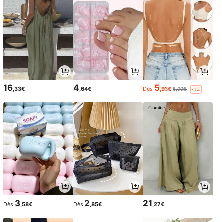
16
4
5
,33€
,64€
Dès
,93€
5,99€
-1%
3
2
21
Dès
,58€
Dès
,85€
,27€