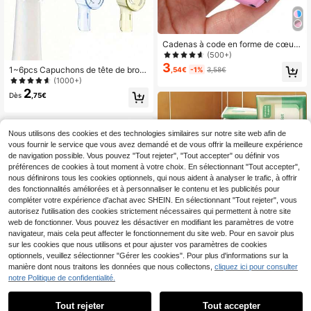
Cadenas à code en forme de cœur,
serrure pour valise, bagage, sac à d
(500+)
os de voyage, école, salle de sport,
3
1~6pcs Capuchons de tête de bross
,54€
-1%
3,58€
armoire de rangement, sac de sport,
e à dents - Pour brosse à dents élec
(1000+)
en alliage de zinc, pour couple
trique, essentiels de vacances, ess
2
Dès
,75€
entiels de voyage, portable, léger, ,
élégant, pour la maison
Nous utilisons des cookies et des technologies similaires sur notre site web afin de
vous fournir le service que vous avez demandé et de vous offrir la meilleure expérience
de navigation possible. Vous pouvez "Tout rejeter", "Tout accepter" ou définir vos
préférences de cookies à tout moment à votre choix. En sélectionnant "Tout accepter",
nous définirons tous les cookies optionnels, qui nous aident à analyser le trafic, à offrir
des fonctionnalités améliorées et à personnaliser le contenu et les publicités pour
compléter votre expérience d'achat avec SHEIN. En sélectionnant "Tout rejeter", vous
autorisez l'utilisation des cookies strictement nécessaires qui permettent à notre site
web de fonctionner. Vous pouvez les désactiver en modifiant les paramètres de votre
navigateur, mais cela peut affecter le fonctionnement du site web. Pour en savoir plus
sur les cookies que nous utilisons et pour ajuster vos paramètres de cookies
optionnels, veuillez sélectionner "Gérer les cookies". Pour plus d'informations sur la
manière dont nous traitons les données que nous collectons,
cliquez ici pour consulter
notre Politique de confidentialité.
Siège de toilette de voy
Entrepôt UE
Tout rejeter
Tout accepter
age, couvre-siège de toilette portab
#1 BEST-SELLERS
de Blanc Accessoires et fournitures de voyage