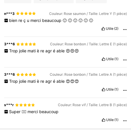
n***3
Couleur: Rose saumon / Taille: Lettre Y (1 pièce)
bien
re
ç
u
merci
beaucoup
🙂
🙂
🙂
🙂
🙂
🙂
Utile
(2)
3***6
Couleur: Rose bonbon / Taille: Lettre E (1 pièce)
Trop
jolie
mati
è
re
agr
é
able
😍😍😍
Utile
(1)
3***6
Couleur: Rose bonbon / Taille: Lettre A (1 pièce)
Trop
jolie
mati
è
re
agr
é
able
😍😍😍
Utile
(1)
s***r
Couleur: Rose vif / Taille: Lettre B (1 pièce)
Super
👍🏽
merci
beaucoup
Utile
(1)