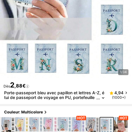
1/34
2
,88€
Dès
Porte-passeport bleu avec papillon et lettres A-Z, é
4,94
tui de passeport de voyage en PU, portefeuille
(1000+)
de passeport vintage pour femmes et hommes,
blocage RFID, conception légère et facile à nettoyer
pour les déplacements et l'aéroport, cadeau parfait
Couleur: Multicolore
pour la famille, les amis, les proches, unique pour l'a
nniversaire, les vacances, les fêtes, la fête des mèr
es, les vacances, le mariage, la remise des diplôme
s et plus d'occasions