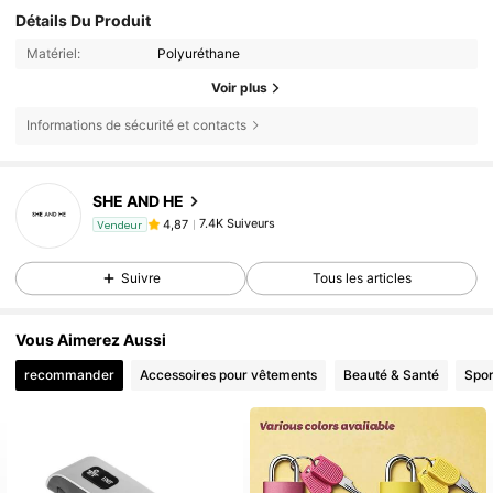
Détails Du Produit
Matériel:
Polyuréthane
Voir plus
Informations de sécurité et contacts
7.4K Suiveurs
4,87
SHE AND HE
7.4K Suiveurs
4,87
Vendeur
n***4
est en train de naviguer
7.4K Suiveurs
4,87
Suivre
Tous les articles
7.4K Suiveurs
4,87
7.4K Suiveurs
4,87
Vous Aimerez Aussi
recommander
Accessoires pour vêtements
Beauté & Santé
Spor