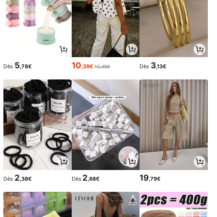
5
10
3
Dès
,78€
,39€
Dès
,13€
10,49€
2
2
19
Dès
,38€
Dès
,68€
,79€