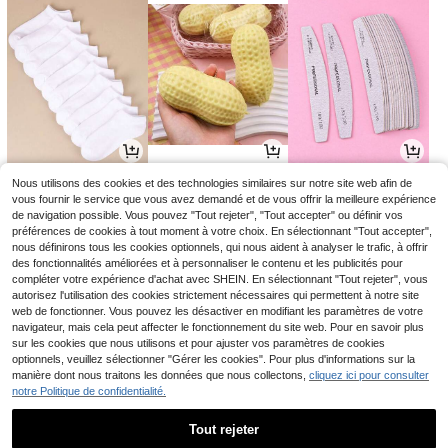
2
2
3
Nous utilisons des cookies et des technologies similaires sur notre site web afin de
Dès
,88€
Dès
,46€
Dès
,18€
3,28€
-3%
vous fournir le service que vous avez demandé et de vous offrir la meilleure expérience
de navigation possible. Vous pouvez "Tout rejeter", "Tout accepter" ou définir vos
préférences de cookies à tout moment à votre choix. En sélectionnant "Tout accepter",
nous définirons tous les cookies optionnels, qui nous aident à analyser le trafic, à offrir
des fonctionnalités améliorées et à personnaliser le contenu et les publicités pour
compléter votre expérience d'achat avec SHEIN. En sélectionnant "Tout rejeter", vous
autorisez l'utilisation des cookies strictement nécessaires qui permettent à notre site
web de fonctionner. Vous pouvez les désactiver en modifiant les paramètres de votre
navigateur, mais cela peut affecter le fonctionnement du site web. Pour en savoir plus
sur les cookies que nous utilisons et pour ajuster vos paramètres de cookies
optionnels, veuillez sélectionner "Gérer les cookies". Pour plus d'informations sur la
manière dont nous traitons les données que nous collectons,
cliquez ici pour consulter
notre Politique de confidentialité.
7
5
2
,91€
,08€
Dès
,75€
Tout rejeter