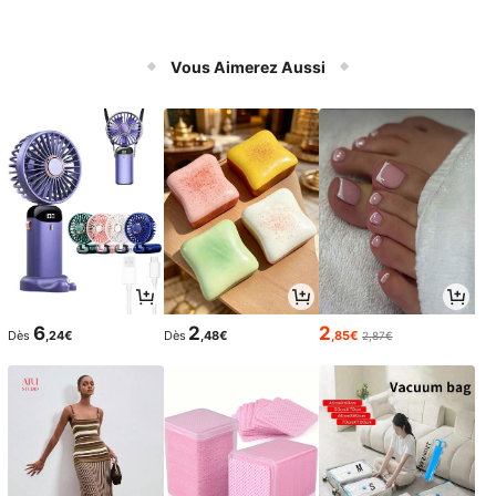
Vous Aimerez Aussi
6
2
2
Dès
,24€
Dès
,48€
,85€
2,87€