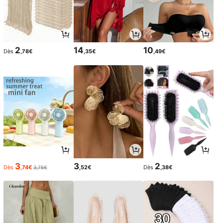
2
14
10
Dès
,78€
,35€
,49€
3
3
2
Dès
,74€
,52€
Dès
,38€
3,75€