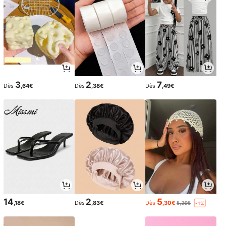
3
2
7
Dès
,64€
Dès
,38€
Dès
,49€
14
2
5
,18€
Dès
,83€
Dès
,30€
5,36€
-1%