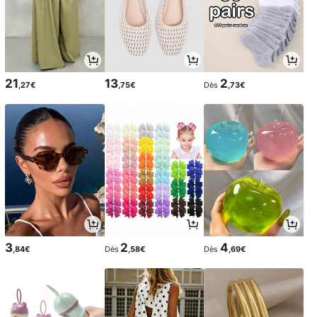
21
13
2
,27€
,75€
Dès
,73€
3
2
4
,84€
Dès
,58€
Dès
,69€