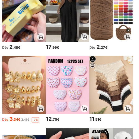
2
17
2
Dès
,48€
,99€
Dès
,27€
3
12
11
Dès
,34€
,75€
,51€
3,41€
-2%