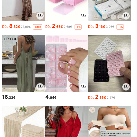
8
2
3
Dès
,82€
Dès
,65€
Dès
,16€
27,99€
2,68€
3,26€
-68%
-1%
-3%
16
4
2
,33€
,64€
Dès
,35€
2,37€