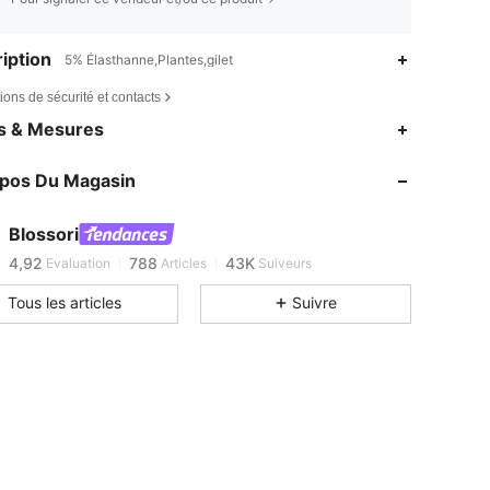
iption
5% Élasthanne,Plantes,gilet
ions de sécurité et contacts
es & Mesures
4,92
788
43K
4,92
788
43K
opos Du Magasin
4,92
788
43K
4,92
788
43K
Blossori
4,92
788
43K
Evaluation
Articles
Suiveurs
4,92
788
43K
Tous les articles
Suivre
4,92
788
43K
4,92
788
43K
4,92
788
43K
4,92
788
43K