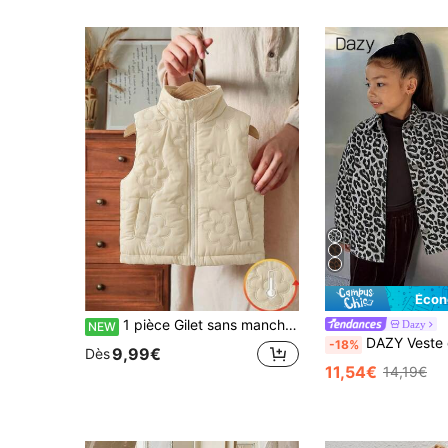
Écon
1 pièce Gilet sans manches pour filles, coupe ample, col montant, fermeture éclair, nœud brodé, mode automne, décontracté, sport, extérieur, polyvalent
Dazy
NEW
DAZY Veste décontractée ample à imprimé léop
-18%
9,99€
Dès
11,54€
14,19€