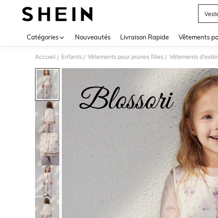
Vest
Use up 
Catégories
Nouveautés
Livraison Rapide
Vêtements p
Accueil
Enfants
Vêtements pour jeunes filles
Vêtements d'extéri
/
/
/