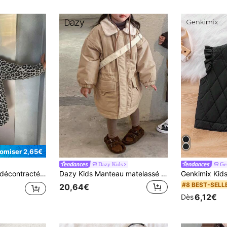
omiser 2,65€
Dazy Kids
Ge
ard pour jeune fille, automne/printemps été
Dazy Kids Manteau matelassé de couleur unie pour jeune fille, taille enfant
#8 BEST-SELL
20,64€
6,12€
Dès