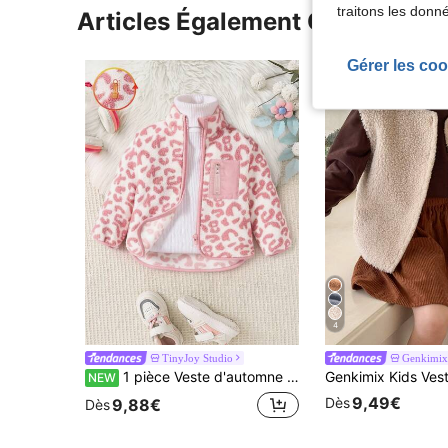
traitons les donn
Articles Également Consultés
Gérer les coo
4
TinyJoy Studio
Genkimix
1 pièce Veste d'automne à col montant, à fermeture éclair, imprimé léopard, style décontracté et vacances, manches longues, douce et chaude pour jeune fille
NEW
9,49€
Dès
9,88€
Dès