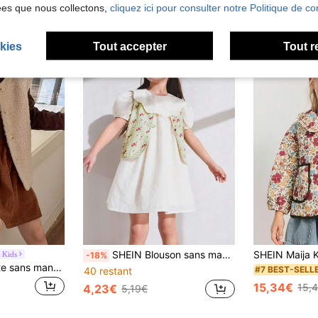
ées que nous collectons,
cliquez ici pour consulter notre Politique de con
kies
Tout accepter
Tout r
SHEIN Blouson sans manches en coton à col V avec imprimé floral à carreaux jaunes pour jeunes filles, convient pour le printemps et l'hiver
 Kids
-18%
Genkimix Kids Veste sans manches en fausse laine de couleur unie pour jeune fille, veste polyvalente abricot, convient pour les sorties, l'école, les tenues décontractées d'intérieur
#7 BEST-SELL
40 restant
15,34€
15,
4,23€
5,19€