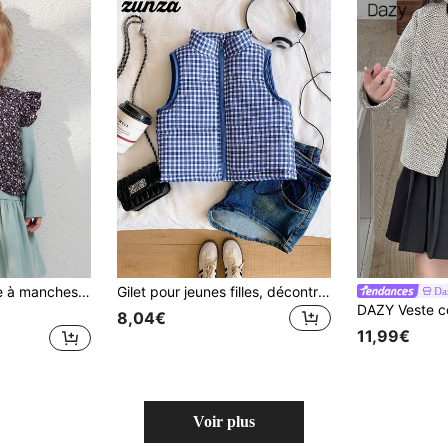
SHEIN Veste ample à manches longues pour automne/hiver avec garniture en dentelle florale vintage française élégante pour jeunes filles
Gilet pour jeunes filles, décontracté et mignon, polyvalent, gilet matelassé à carreaux bleus, gilet bleu pour filles en automne/hiver, gilet à carreaux bleus pour enfants, gilet bleu pour enfants en automne
Da
8,04€
11,99€
Voir plus