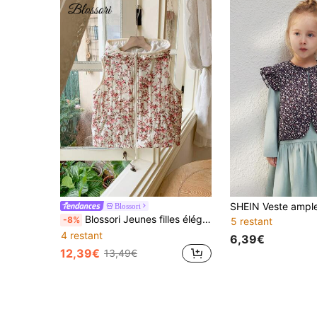
Blossori
Blossori Jeunes filles élégantes françaises Gilet à capuche zippé ajusté à motif floral beige, automne/hiver
-8%
5 restant
4 restant
6,39€
12,39€
13,49€