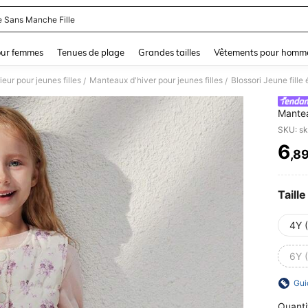
e Sans Manche Fille
and down arrow keys to navigate search Dernière recherche and Rechercher et Tr
our femmes
Tenues de plage
Grandes tailles
Vêtements pour homm
eur pour jeunes filles
Manteaux d'hiver pour jeunes filles
/
/
Mantea
à moti
SKU: s
6
,8
PR
Taille
4Y 
6Y 
Gui
Quanti