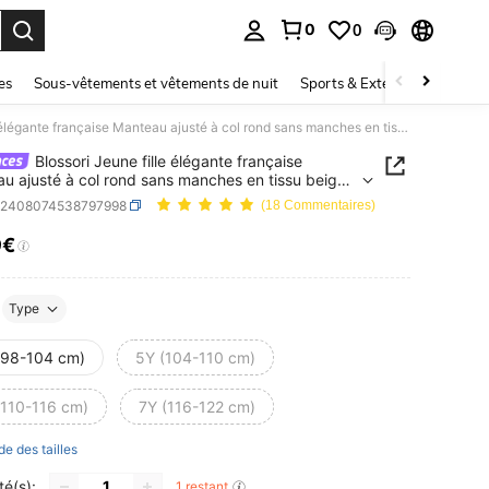
0
0
ouver. Press Enter to select.
es
Sous-vêtements et vêtements de nuit
Sports & Extérieur
Enfant
Blossori Jeune fille élégante française Manteau ajusté à col rond sans manches en tissu beige à motif floral micro-ditsy, automne/hiver
Blossori Jeune fille élégante française
u ajusté à col rond sans manches en tissu beige
f floral micro-ditsy, automne/hiver
k2408074538797998
(18 Commentaires)
9€
ICE AND AVAILABILITY
Type
(98-104 cm)
5Y (104-110 cm)
(110-116 cm)
7Y (116-122 cm)
de des tailles
té(s):
1 restant