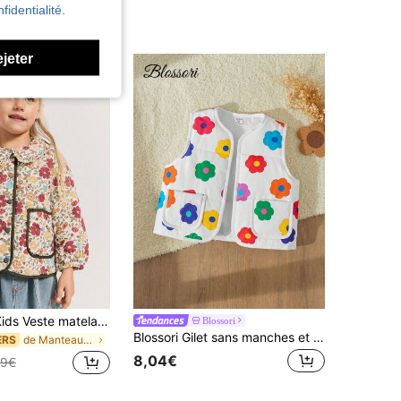
fidentialité.
ejeter
SHEIN Maija Kids Veste matelassée à manches longues avec col matelassé, style fleuri délicat. Style de campagne mignon pour jeunes filles
Blossori
Blossori Gilet sans manches et sans col avec application florale pour jeunes filles, automne/hiver
de Manteaux d'hiver pour jeunes filles
ERS
8,04€
49€