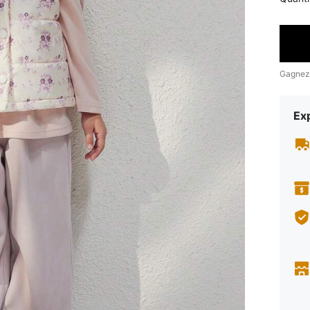
Gagnez
Exp