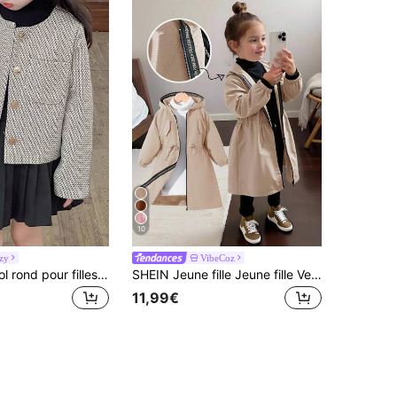
10
zy
VibeCoz
DAZY Veste col rond pour filles, vêtements d'automne pour jeunes filles
SHEIN Jeune fille Jeune fille Veste parka mi-longue à capuche ample avec décoration de lettres, manteau trench automne hiver, rentrée scolaire, journée de carrière, maman & sœur & moi
11,99€