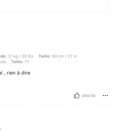
g / 26 lbs, Taille: 69 cm / 27 in, Buste: 78 cm / 31 in, Hanches: 84 cm / 33 in, Couleur
ids:
12 kg / 26 lbs
Taille:
69 cm / 27 in
ude
Taille:
7Y
 , rien à dire
Utile (0)
Y