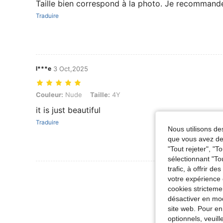
Taille bien correspond à la photo. Je recommand
Traduire
l***e
3 Oct,2025
Couleur: Nude, Taille: 4Y
Couleur:
Nude
Taille:
4Y
it is just beautiful
Traduire
Nous utilisons des
que vous avez dem
"Tout rejeter", "
sélectionnant "To
trafic, à offrir d
Voir Plus D
votre expérience 
cookies stricteme
désactiver en mod
site web. Pour en
optionnels, veuil