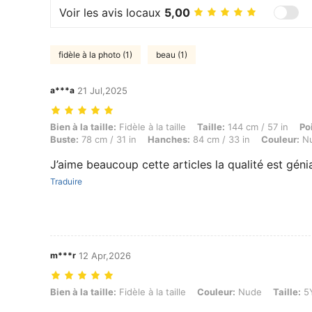
Voir les avis locaux
5,00
fidèle à la photo (1)
beau (1)
a***a
21 Jul,2025
Bien à la taille: Fidèle à la taille, Taille: 144 cm / 57 in, Poids: 12 k
Bien à la taille:
Fidèle à la taille
Taille:
144 cm / 57 in
Po
Buste:
78 cm / 31 in
Hanches:
84 cm / 33 in
Couleur:
N
J’aime beaucoup cette articles la qualité est génial
Traduire
m***r
12 Apr,2026
Bien à la taille: Fidèle à la taille, Couleur: Nude, Taille: 5Y
Bien à la taille:
Fidèle à la taille
Couleur:
Nude
Taille:
5