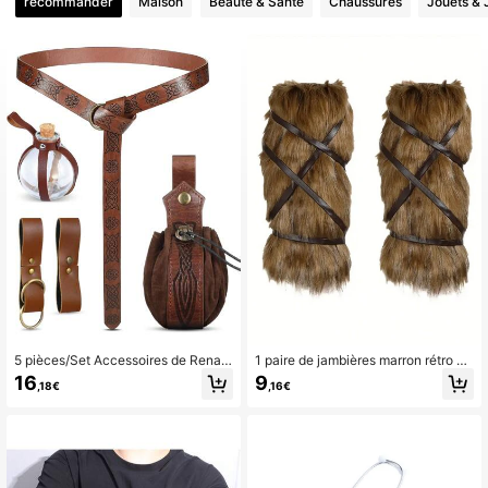
recommander
Maison
Beauté & Santé
Chaussures
Jouets & 
16K Suiveurs
4,82
16K Suiveurs
4,82
16K Suiveurs
4,82
16K Suiveurs
4,82
16K Suiveurs
4,82
5 pièces/Set Accessoires de Renais
1 paire de jambières marron rétro et
sance, ceinture en PU gaufrée de st
moelleuses de style médiéval vikin
16
9
,18€
,16€
yle médiéval viking, sac de taille, sa
g pour le cosplay d'Halloween, acc
ngle de suspension et bouteille de p
essoires de costumes d'Halloween
otion pour costume de cosplay, fête
de festival Halloween