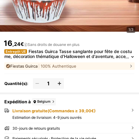
1/3
16
,24€
Sans droits de douane en plus
Fiestas Guirca Tasse sanglante pour fête de costu
Entrepôt UE
me, décoration thématique d'Halloween et d'aventure, acce
ssoire de jouet de jeu de rôle et article de célébration, parf
Fiestas Guirca
100% Authentique
ait pour ceux qui aiment les costumes et les divertissements ef
frayants
Quantité(s):
Expédition à
Belgium
Livraison gratuite(Commandes ≥ 39,00€)
Estimation de livraison:
4-9 jours ouvrés
30-jours de retours gratuits
Paiements sécurisés · Protection de la vie privée