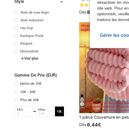
Style
désactiver en mod
(500+)
site web. Pour en
8,18€
Dès
Style de luxe léger
optionnels, veuil
traitons les donn
Style Industriel
Hip-hop
Gérer les coo
Exotique-Punk
Élégant
Minimaliste
Voir plus
Gamme De Prix (EUR)
Moins de 15€
15€ - 20€
Plus de 20€
14
Min:
Max:
Ok
6,44€
Dès