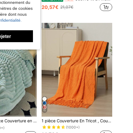
fonctionnement du
20,57€
21,07€
amètres de cookies
nière dont nous
fidentialité.
ejeter
11
ce et confortable, plusieurs tailles disponibles, peut être utilisée comme couvre-lit et jeté de canapé, convient pour le bureau, la décoration de la chambre, la décoration de la pièce, l'hiver et toutes les saisons
1 pièce Couverture En Tricot , Couverture De Canapé , Couvre-lit , Bureau Sieste Couverture , Fil , Été , Châle , Sieste Couverture
(1000+)
0+)