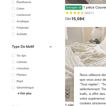
Élasthanne
1 pièce Couverture en peluche moelleuse et confortable à rayures blanc lait, en polaire, conv
Entrepôt UE
Coton
(500+)
Cachemire
15,08€
Dès
Acrylique
Polyester
Acétate
Type De Motif
Tie dye
Carreau
Unicolore
Plantes
Nous utilisons des
que vous avez dem
Rayé
"Tout rejeter", "
Géométrique
sélectionnant "To
Voir plus
trafic, à offrir d
17
votre expérience 
cookies stricteme