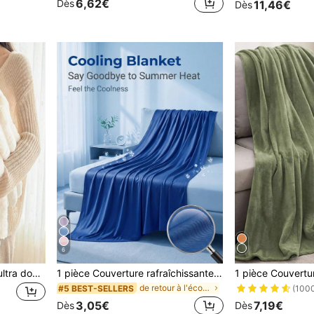
6,62€
Dès
11,46€
Dès
6
1 pièce Couverture rayée ultra douce et grande, Décoration de chambre, Couverture à poils coupés rayée large, Décoration d'automne, Décoration rose pour la maison, Flanelle, Couverture douce et agréable pour la peau, Sieste au bureau, Décoration de chambre, Couverture jetée, Cadeau parfait pour les amis et la famille
1 pièce Couverture rafraîchissante d'été de couleur unie, jeté d'été léger, fibre rafraîchissante douce et agréable pour la peau, couverture de climatisation toutes saisons, lavable en machine, couvre-lit d'été, portable pour canapé, bureau, voyage, sanctuaire de la maison
1 pièce Couvertu
de retour à l'école Couvertures de lit et serviett
#5 BEST-SELLERS
(100
3,05€
7,19€
Dès
Dès