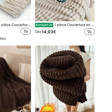
SHEIN X Milania 1 pièce Couverture tricotée en couleur unie à carreaux diamantés, style scandinave, couverture de canapé rectangulaire minimaliste en acrylique, jeté pour la détente dans la chambre
1 pièce Couverture en polaire kaki à bord enroulé ultra douce, flanelle traditionnelle en polaire de corail, pour canapé, bureau, chambre, voyage et camping, couverture polyvalente toute l'année
Entrepôt UE
14,03€
Dès
èles