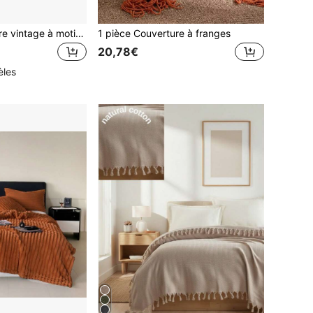
1 pièce Couverture vintage à motif géométrique, couverture douillette en acrylique tricotée pour le salon de style fermier, la chambre, toutes saisons - couleurs mixtes
1 pièce Couverture à franges
20,78€
èles