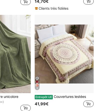
14,70€
Clients très fidèles
6
re unicolore
Couvertures lestées
Entrepôt UE
0+)
41,99€