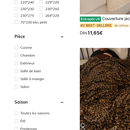
220*240
229*229
230*230
230*250
#2 BEST-SELLERS
230*275
264*229
(1000+)
Couverture jacquard à double face en taffetas de couleur unie, couverture jacquard en polyester de style moderne, couverture de literie, lavable en machine, convient 
Entrepôt UE
#2 BEST-SELLERS
#2 BEST-SELLERS
70*100 très petit
(1000+)
(1000+)
#2 BEST-SELLERS
11,65€
Dès
(1000+)
Pièce
Cuisine
Chambre
Extérieur
Salle de bain
Salle à manger
Salon
Saison
Toutes les saisons
Été
Printemps