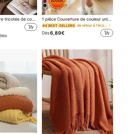
5
1 pièce Couverture tricotée de couleur unie, couverture douce de style nordique avec design à franges, couverture de sieste de bureau, couvre-lit, jeté de canapé, convient pour un usage quotidien
1 pièce Couverture de couleur unie, literie légère, couverture douillette, literie de dortoir, sans peluches et facile d'entretien, couverture douce & moelleuse, textile de maison de style simple, salon, couverture décorative pour lit, canapé, sofa, rentrée scolaire, toutes saisons, lavable en machine
de retour à l'école Couvertures de lit et serviett
#4 BEST-SELLERS
6,89€
Dès
èles