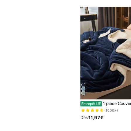
1 pièce Couverture douce et confortable en laine d'agneau velours de couleur bleu foncé, à double couche.
Entrepôt UE
(1000+)
11,97€
Dès