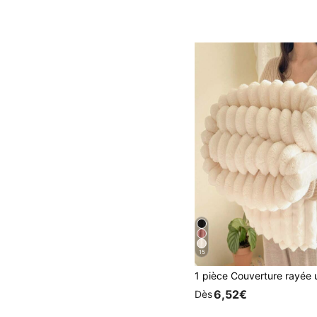
15
6,52€
Dès