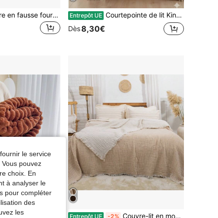
1 pièce Couverture en fausse fourrure de lapin, couverture en polaire douce, convient pour le lit, le canapé, la sieste au bureau, l'étole, peau amicale, couverture en peluche pour Halloween
Courtepointe de lit King Size FABRIQUÉ EN TURQUIE - 100% Coton - 200x220 Cm - Respirant & Couvre-lit
Entrepôt UE
8,30€
Dès
fournir le service
e. Vous pouvez
re choix. En
nt à analyser le
tés pour compléter
lisation des
uvez les
1 pièce Couverture surdimensionnée à rayures, couverture en fausse fourrure de lapin à rayures larges, en peluche de lait, en flanelle, couverture de jet décontractée, couverture de sieste de bureau
Couvre-lit en mousseline - Dokubba Taille King (180x230cm) Couvre-lit piqué en mousseline de coton - Couverture multifonctionnelle 2 couleurs - Couverture en mousseline 4 couches - (180*230cm)
Entrepôt UE
-2%