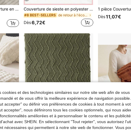
enant pour la chambre à coucher et la chambre d'amis
Couverture de sieste en polyester pour toutes les saisons - couleur unie vive, lavable en machine, idéale pour la décoration de la maison, du bureau ou de la voiture, couverture de bureau | Couverture vive | Couverture lavable en machine, couverture de maison
de retour à l'école Couvertures de lit et serviett
#8 BEST-SELLERS
11,07€
Dès
6,72€
Dès
 cookies et des technologies similaires sur notre site web afin de vous 
andé et de vous offrir la meilleure expérience de navigation possibl
Tout accepter" ou définir vos préférences de cookies à tout moment à vot
ut accepter", nous définirons tous les cookies optionnels, qui nous aide
es fonctionnalités améliorées et à personnaliser le contenu et les publici
10
10
d'achat avec SHEIN. En sélectionnant "Tout rejeter", vous autorisez l'uti
nt nécessaires qui permettent à notre site web de fonctionner. Vous po
1 pièce Couverture douce et confortable en polaire à bulles blanc crème avec bord roulé, convient pour la chambre à coucher et la chambre d'amis, douce et confortable, lavable en machine, utilisable en toute saison, couette en polyester léger et respirante
Couverture légère, respirante, climatisée, tricotée, douce, couverture jetée toutes saisons, cadeau de pendaison de crémaillère