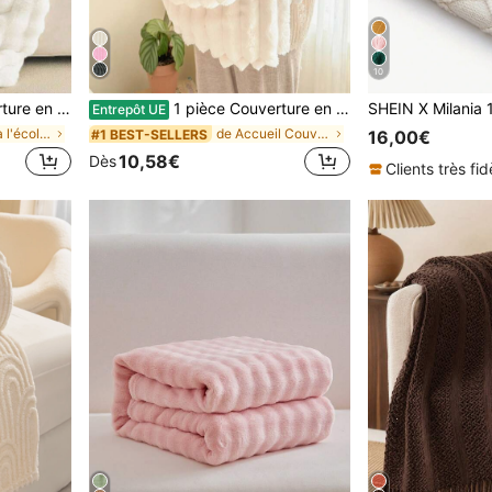
10
urrure longue et moelleuse est douce et confortable, convient pour la maison, le dortoir, la rentrée scolaire et autres occasions.
1 pièce Couverture en flanelle, chaude et respirante, couverture pour la sieste au bureau, couverture pour la climatisation, couverture serviette, couverture de canapé, blanche
Entrepôt UE
de retour à l'école Couvertures de lit et serviett
de Accueil Couvertures de lit et serviettes
#1 BEST-SELLERS
16,00€
10,58€
Dès
Clients très fid