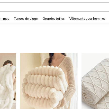
and down arrow keys to navigate search Dernière recherche and Rechercher et Tr
femmes
Tenues de plage
Grandes tailles
Vêtements pour hommes