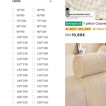
Taille
30*40
40*50
50*60
60*80
7
70*100
75*100
1 pièce Couverture en fausse fourrure blanche confortable, douce et chaude, style de luxe, convient pour le salon, la chambre, le canapé et autres occasions. Options de taille : Grande, Double, Extra Grande. Cette couverture de luxe en fo
Entrepôt UE
80*100
80*120
#1 BEST-SELLERS
90*90
90*100
10,68€
Dès
100*100
100*120
100*130
100*140
100*150
110*180
120*120
120*180
120*200
127*152
127*178
130*150
130*160
130*170
130*180
130*220
140*200
150*150
150*200
152*203
160*200
180*180
180*200
180*230
200*220
200*230