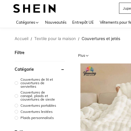
Jupe
Use up 
Catégories
Nouveautés
Entrepôt UE
Vêtements pour 
Accueil
Textile pour la maison
Couvertures et jetés
/
/
Filtre
Plus
Catégorie
Couvertures de lit et
couvertures de
serviettes
Couvertures de
canapé, plaids et
couvertures de sieste
Couvertures portables
Couvertures lestées
Plaids personnalisés