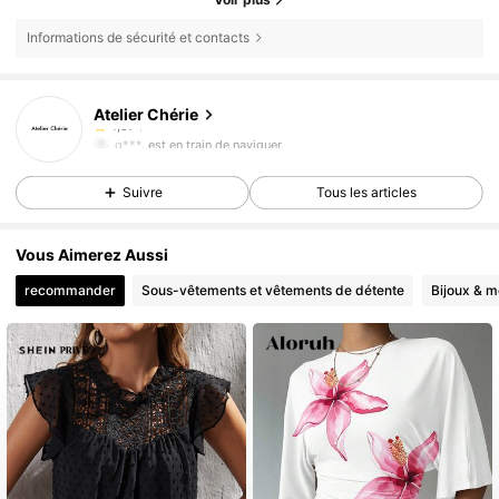
Informations de sécurité et contacts
67 Suiveurs
4,57
Atelier Chérie
67 Suiveurs
4,57
g***.
est en train de naviguer
67 Suiveurs
4,57
Suivre
Tous les articles
Vous Aimerez Aussi
recommander
Sous-vêtements et vêtements de détente
Bijoux & m