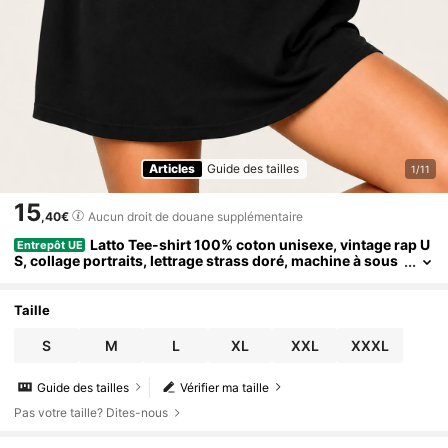
Articles
Guide des tailles
1/11
15
,40€
Aucun droit de douane supplémentaire
Latto Tee-shirt 100% coton unisexe, vintage rap U
Entrepôt UE
S, collage portraits, lettrage strass doré, machine à sous
et billets dollars pour fans de hip-hop féminin et merch r
ap urbain rétro
Taille
S
M
L
XL
XXL
XXXL
Guide des tailles
Vérifier ma taille
Pas votre taille? Dites-nous