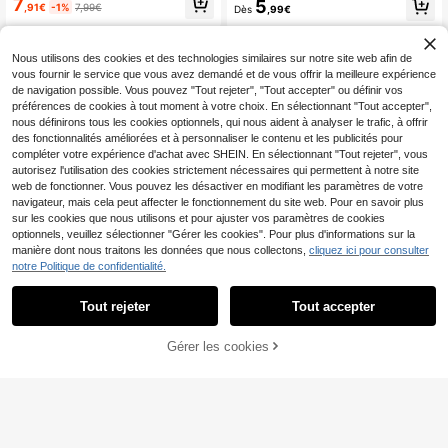
7
5
,91€
-1%
7,99€
Dès
,99€
graphique BARDOCK DRAGONS BA
LLS, imprimé manga/anime japonai
s, père Super , t-shirt ov
Nous utilisons des cookies et des technologies similaires sur notre site web afin de
vous fournir le service que vous avez demandé et de vous offrir la meilleure expérience
de navigation possible. Vous pouvez "Tout rejeter", "Tout accepter" ou définir vos
préférences de cookies à tout moment à votre choix. En sélectionnant "Tout accepter",
nous définirons tous les cookies optionnels, qui nous aident à analyser le trafic, à offrir
des fonctionnalités améliorées et à personnaliser le contenu et les publicités pour
compléter votre expérience d'achat avec SHEIN. En sélectionnant "Tout rejeter", vous
autorisez l'utilisation des cookies strictement nécessaires qui permettent à notre site
web de fonctionner. Vous pouvez les désactiver en modifiant les paramètres de votre
navigateur, mais cela peut affecter le fonctionnement du site web. Pour en savoir plus
sur les cookies que nous utilisons et pour ajuster vos paramètres de cookies
optionnels, veuillez sélectionner "Gérer les cookies". Pour plus d'informations sur la
manière dont nous traitons les données que nous collectons,
cliquez ici pour consulter
notre Politique de confidentialité.
Tout rejeter
Tout accepter
Retro Ladies Graphic Te
T-shirt The Neighborhoo
Entrepôt UE
Entrepôt UE
Gérer les cookies
e 100% Cotton Bree Van De Kamp
d Back - T-shirt rock - Pulls d'été -
CRAQUEZ DES MAINTENANT
15
AJOUTER AU PANIER
13
,20€
-5%
16,00€
,20€
-10%
14,80€
Desperate Housewives TV Show Y
T-shirt de l'album - Produits dérivés
2K Vintage Drama Character Tshirt
- Vêtements rock unisexes
Fan Merch Series Gift Casual Street
wear Short Sleeve Top