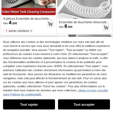
6 pièces Ensemble de douchette m
4
urale, douchette de toilette et de do
Ensemble de douchette rétractable,
Dès
,52€
8
uche commerciale et domestique, b
fabriqué en matériau ABS, douchett
Dès
,18€
use en plastique noir, robinet de con
e de toilette à main avec tuyau à re
1
autres vendeurs
trôle double en laiton, support mura
ssort, tête de douchette à haute pre
l, ruban PTFE et tuyau d'extension é
ssion pour l'hygiène personnelle, le
lastique, nettoyage et installation ra
nettoyage des animaux de compag
Nous utilisons des cookies et des technologies similaires sur notre site web afin de
pides, convient pour le nettoyage d
nie et le nettoyage des sols
vous fournir le service que vous avez demandé et de vous offrir la meilleure expérience
e la salle de bain, le rinçage des toil
de navigation possible. Vous pouvez "Tout rejeter", "Tout accepter" ou définir vos
ettes, la maison, l'hôtel, l'apparteme
nt, la salle de douche et la salle de
préférences de cookies à tout moment à votre choix. En sélectionnant "Tout accepter",
bain de gym, idéal pour le nettoyag
nous définirons tous les cookies optionnels, qui nous aident à analyser le trafic, à offrir
e domestique, le jardinage et le lava
des fonctionnalités améliorées et à personnaliser le contenu et les publicités pour
ge des animaux de compagnie
compléter votre expérience d'achat avec SHEIN. En sélectionnant "Tout rejeter", vous
autorisez l'utilisation des cookies strictement nécessaires qui permettent à notre site
web de fonctionner. Vous pouvez les désactiver en modifiant les paramètres de votre
navigateur, mais cela peut affecter le fonctionnement du site web. Pour en savoir plus
sur les cookies que nous utilisons et pour ajuster vos paramètres de cookies
optionnels, veuillez sélectionner "Gérer les cookies". Pour plus d'informations sur la
1
manière dont nous traitons les données que nous collectons,
cliquez ici pour consulter
1
notre Politique de confidentialité.
Tout rejeter
Tout accepter
3 pièces/set Douchette bidet manu