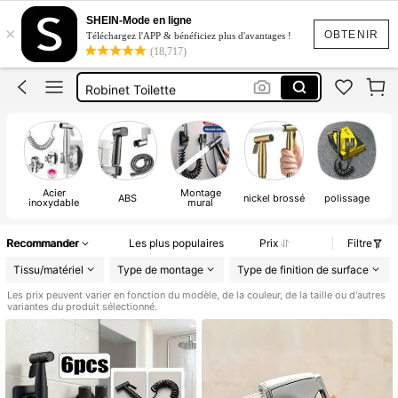
Douchette Toilette
SHEIN-Mode en ligne
×
Douchette Wc
OBTENIR
Téléchargez l'APP & bénéficiez plus d'avantages !
(18,717)
Bidet Toilette
Robinet Toilette
Jet D’eau Toilette
Douchette Toilette
Acier
Montage
ABS
nickel brossé
polissage
inoxydable
mural
Recommander
Les plus populaires
Prix
Filtre
Tissu/matériel
Type de montage
Type de finition de surface
Les prix peuvent varier en fonction du modèle, de la couleur, de la taille ou d'autres
variantes du produit sélectionné.