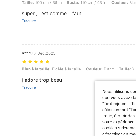
Taille:
100 cm / 39 in
Buste:
110 cm / 43 in
Couleur:
Bla
super ,il est comme il faut
Traduire
h***9
7 Dec,2025
Bien à la taille: Fidèle à la taille, Couleur: Blanc, Taille: XL
Bien à la taille:
Fidèle à la taille
Couleur:
Blanc
Taille:
X
j adore trop beau
Traduire
Nous utilisons des
que vous avez dem
"Tout rejeter", "
sélectionnant "To
trafic, à offrir d
votre expérience 
cookies stricteme
Voir Plus D
désactiver en mod