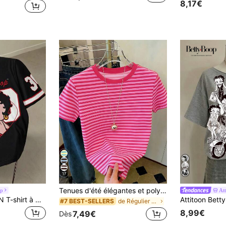
8,17€
17
Tenues d'été élégantes et polyvalentes à rayures rose-marron style Y2K pour femmes, tenues de vacances, tenues de plage, t-shirt simple à col rond et manches courtes décontracté pour femmes, esthétique
op
At
Betty Boop x SHEIN T-shirt à manches courtes col rond, motif dessin animé blocs de couleurs, décontracté, été pour femmes
de Régulier T-shirts pour femmes
#7 BEST-SELLERS
8,99€
7,49€
Dès