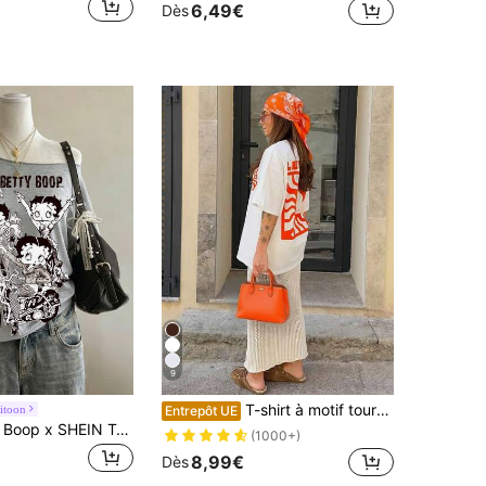
6,49€
Dès
9
T-shirt à motif tournesol pour les vacances, t-shirt graphique ample et décontracté à col rond et manches courtes pour femmes, blanc d'été, rentrée scolaire
titoon
Entrepôt UE
Attitoon Betty Boop x SHEIN T-shirt décontracté minimaliste rétro punk Y2K polyvalent pour soirée, motif imprimé lettres anglaises moto marbré noir & blanc, festival de musique, style gothique, sortie d'été, t-shirt femme à épaules dénudées, épaules tombantes, manches courtes, coupe ample
(1000+)
8,99€
Dès