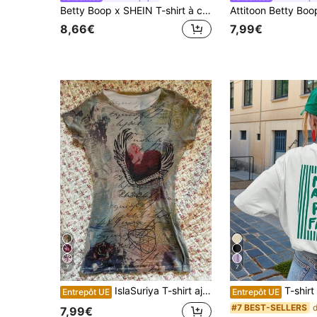
Betty Boop x SHEIN T-shirt à col rond à manches courtes avec imprimé de lettres et de personnages de dessin animé pour femmes
8,66€
7,99€
7
7
IslaSuriya T-shirt ajusté à manches courtes avec imprimé numérique pour femmes
T-shirt décontracté à manches courtes et col rond pour
Entrepôt UE
Entrepôt UE
#7 BEST-SELLERS
7,99€