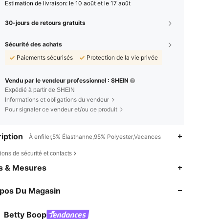
Estimation de livraison:
le 10 août et le 17 août
30-jours de retours gratuits
Sécurité des achats
Paiements sécurisés
Protection de la vie privée
Vendu par le vendeur professionnel : SHEIN
Expédié à partir de SHEIN
Informations et obligations du vendeur
Pour signaler ce vendeur et/ou ce produit
iption
À enfiler,5% Élasthanne,95% Polyester,Vacances
ions de sécurité et contacts
4,82
755
53K
es & Mesures
4,82
755
53K
opos Du Magasin
4,82
755
53K
4,82
755
53K
Betty Boop