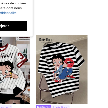
amètres de cookies
nière dont nous
fidentialité.
ejeter
toon pop
Betty Boop