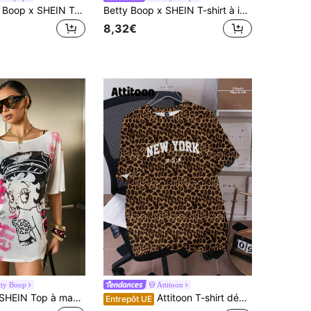
Attitoon Betty Boop x SHEIN T-shirt ample à col rond, manches courtes, collaboration Betty, rayures, graphique de la Coupe du monde, lettres anglaises, style minimaliste décontracté pour femmes, chic, Y2K
Betty Boop x SHEIN T-shirt à imprimé de dessin animé rayé pour femmes
8,32€
tty Boop
Attitoon
Betty Boop x SHEIN Top à manches courtes décontracté et polyvalent pour femme avec imprimé lettre et dessin animé
Attitoon T-shirt décontracté et chic à col rond, imprimé léopard "New York", à manches courtes et coupe ample, convenant pour l'été, pour femmes
Entrepôt UE