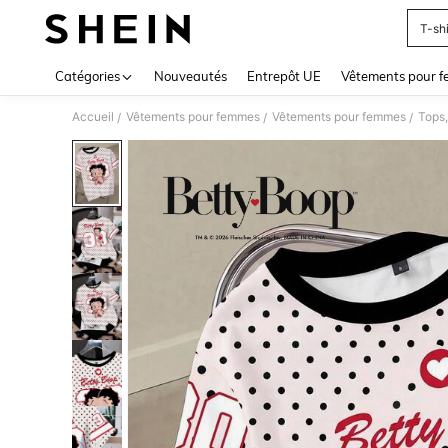
T-shi
Use up 
Catégories
Nouveautés
Entrepôt UE
Vêtements pour 
Accueil
Vêtements pour femmes
Vêtements pour femmes
Tops,
/
/
/