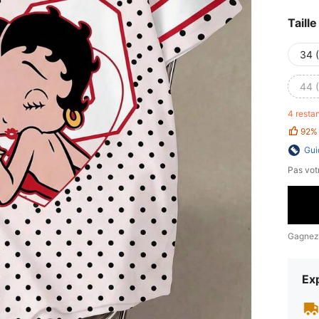
Taille
34 
44 
4 resta
92%
Gui
Pas votr
Gagnez
Exp