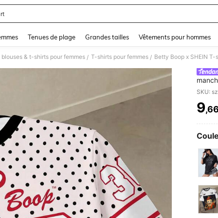
rt
and down arrow keys to navigate search Dernière recherche and Rechercher et Tr
femmes
Tenues de plage
Grandes tailles
Vêtements pour hommes
 blouses & t-shirts pour femmes
T-shirts pour femmes
/
/
manche
femme
9
,6
PR
Coule