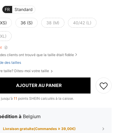
FR
Standard
(XS)
36 (S)
38 (M)
40/42 (L)
(XL)
nt
des clients ont trouvé que la taille était fidèle
de des tailles
e taille? Dites-moi votre taille
AJOUTER AU PANIER
 jusqu'à
11
points SHEIN calculés à la caisse.
édition à
Belgium
Livraison gratuite(Commandes ≥ 39,00€)