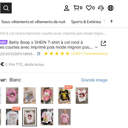
0
0
ouver. Press Enter to select.
Sous-vêtements et vêtements de nuit
Sports & Extérieur
Enfants
Betty Boop x SHEIN T-shirt à col rond à manches courtes avec imprimé pois mode mignon pour femmes
Betty Boop x SHEIN T-shirt à col rond à
s courtes avec imprimé pois mode mignon pour
s
SKU: sz251203229701965663
(1000+ Commentaires)
6€
ICE AND AVAILABILITY
Prix TTC, droits inclus
ur:
Blanc
Grande image