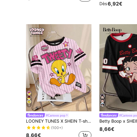
6,92€
Dès
5
#Cartoon pop
#Cartoon p
LOONEY TUNES X SHEIN T-shirt à manches courtes col rond, motif rayé et dessin animé, style décontracté pour femme, été
(100+)
8,66€
8,66€