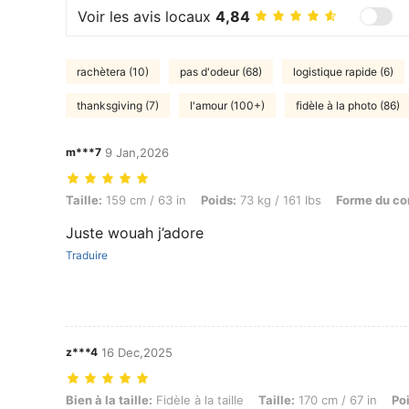
Voir les avis locaux
4,84
rachètera (10)
pas d'odeur (68)
logistique rapide (6)
thanksgiving (7)
l'amour (100+)
fidèle à la photo (86)
m***7
9 Jan,2026
Taille: 159 cm / 63 in, Poids: 73 kg / 161 lbs, Forme du corps: Sablier,
Taille:
159 cm / 63 in
Poids:
73 kg / 161 lbs
Forme du co
Juste wouah j’adore
Traduire
z***4
16 Dec,2025
Bien à la taille: Fidèle à la taille, Taille: 170 cm / 67 in, Poids: 88 k
Bien à la taille:
Fidèle à la taille
Taille:
170 cm / 67 in
Po