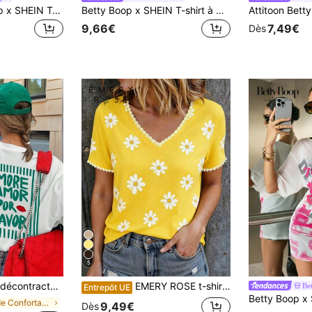
Attitoon Betty Boop x SHEIN T-shirt ample à col rond et manches courtes, style décontracté et minimaliste pour femmes
Betty Boop x SHEIN T-shirt à manches courtes col rond pour femmes, imprimé léopard vintage, lettres et personnages de dessin animé, style décontracté, été
9,66€
7,49€
Dès
5
 femmes - motif imprimé, tissu doux et confortable, lavable en machine, Top d'été blanc
EMERY ROSE t-shirt col V classique pour femme, imprimé numérique marguerite, avec garniture en dentelle florale, style minimaliste à la mode. Cadeau pour les amis
Be
Entrepôt UE
de Confortable Hauts, chemisiers et t-shirts pour
9,49€
Dès