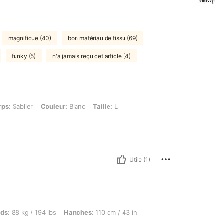
magnifique (40)
bon matériau de tissu (69)
funky (5)
n'a jamais reçu cet article (4)
 Couleur: Blanc, Taille: L
rps:
Sablier
Couleur:
Blanc
Taille:
L
Utile (1)
g / 194 lbs, Hanches: 110 cm / 43 in, Taille: 100 cm / 39 in, Buste: 110 cm / 43 in, Co
ids:
88 kg / 194 lbs
Hanches:
110 cm / 43 in