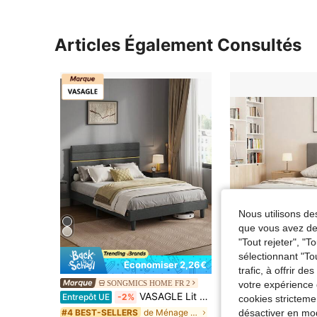
Articles Également Consultés
Nous utilisons des
que vous avez dem
"Tout rejeter", "
sélectionnant "To
Économiser 2,26€
trafic, à offrir d
Lit enfants 90x200 cm - Structure de Lit avec Som
SONGMICS HOME FR 2
Entrepôt UE
votre expérience 
VASAGLE Lit Double, Cadre de Lit, Convient pour Un Matelas de 140 x 190 cm/160 x 200 cm, Tête de Lit Rembourrée Ajustable, en Métal, Bois Massif, Moderne, Gris Ardoise
Entrepôt UE
-2%
cookies stricteme
#2 BEST-SELLERS
de Ménage Cadres de lit
désactiver en mod
#4 BEST-SELLERS