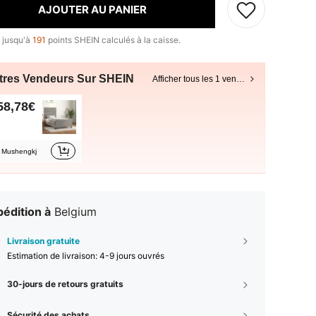
AJOUTER AU PANIER
 jusqu'à
191
points SHEIN calculés à la caisse.
tres Vendeurs Sur SHEIN
Afficher tous les 1 vendeurs
58,78€
Mushengkj
édition à
Belgium
Livraison gratuite
Estimation de livraison:
4-9 jours ouvrés
30-jours de retours gratuits
Sécurité des achats