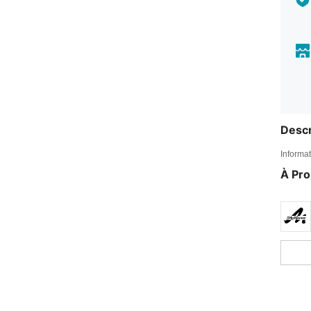
Descr
Informat
À Pr