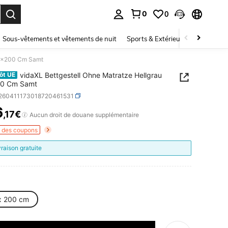
0
0
ouver. Press Enter to select.
Sous-vêtements et vêtements de nuit
Sports & Extérieur
Enfants
90x200 Cm Samt
vidaXL Bettgestell Ohne Matratze Hellgrau
ôt UE
0 Cm Samt
r260411173018720461531
6
,17€
ICE AND AVAILABILITY
Aucun droit de douane supplémentaire
s des coupons
vraison gratuite
x 200 cm