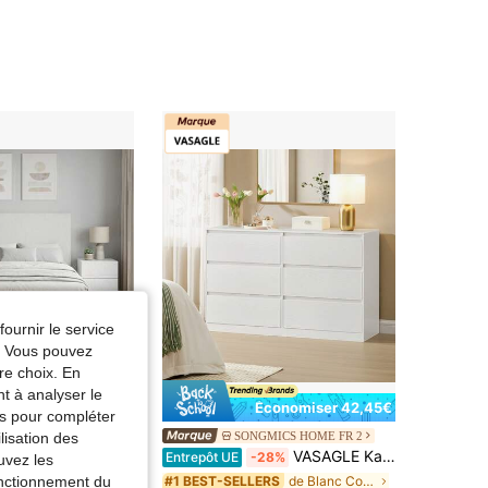
4,54
15K
972
fournir le service
e. Vous pouvez
re choix. En
nt à analyser le
Économiser 42,45€
tés pour compléter
m House No.1 Store
SONGMICS HOME FR 2
lisation des
daXL Tables de chevet
VASAGLE Kailyn Collection - Commode Chambre 6 Tiroirs, Armoire de Rangement, Meuble à Vêtements, 40 x 119,4 x 75 cm, Style Moderne, Blanc Neige
Entrepôt UE
-28%
uvez les
de Blanc Commodes et coffres à tiroirs
fonctionnement du
#1 BEST-SELLERS