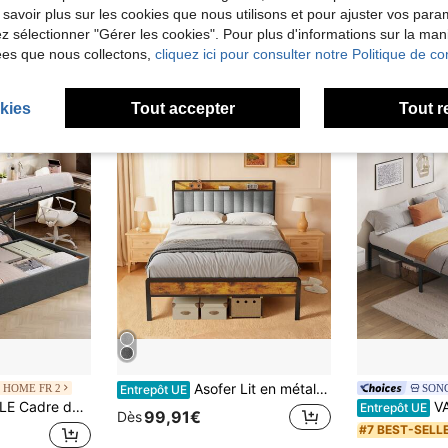
98,06€
102,84€
 savoir plus sur les cookies que nous utilisons et pour ajuster vos par
lez sélectionner "Gérer les cookies". Pour plus d'informations sur la ma
ées que nous collectons,
cliquez ici pour consulter notre Politique de con
kies
Tout accepter
Tout r
Asofer Lit en métal de style industriel vintage avec tête de lit rembourrée et rangement intégré. Sommier surélevé offrant un grand espace de rangement pour la chambre à coucher. Disponible en plusieurs dimensions.
 HOME FR 2
SON
Entrepôt UE
elevable, avec Rangement, Tête de Lit, Système Hydraulique, Moderne et Minimaliste, Montage Facile, Gris
VASAGLE Cadre de 
Entrepôt UE
99,91€
Dès
#7 BEST-SELL