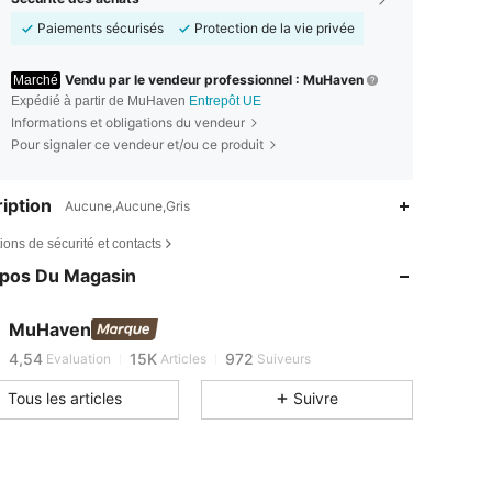
Paiements sécurisés
Protection de la vie privée
Vendu par le vendeur professionnel : MuHaven
Marché
Expédié à partir de MuHaven
Entrepôt UE
Informations et obligations du vendeur
Pour signaler ce vendeur et/ou ce produit
iption
Aucune,Aucune,Gris
4,54
15K
972
ions de sécurité et contacts
4,54
15K
972
opos Du Magasin
4,54
15K
972
4,54
15K
972
MuHaven
4,54
15K
972
Evaluation
Articles
Suiveurs
4,54
15K
972
Tous les articles
Suivre
4,54
15K
972
4,54
15K
972
4,54
15K
972