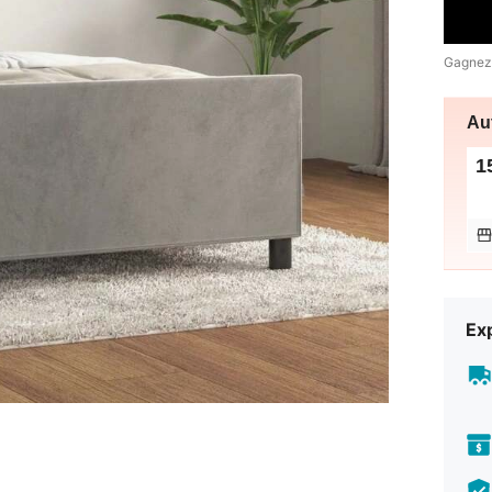
Gagnez
Au
1
Exp