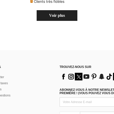
(100+)
Clients très fidèles
Voir plus
&
TROUVEZ-NOUS SUR
ter
 taxes
s
ABONNEZ-VOUS À NOTRE NEWSLETT
PREMIÈRE ! (VOUS POUVEZ VOUS 
uestions