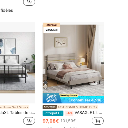
 fidèles
Économiser 4,51€
m House No.1 Store
SONGMICS HOME FR 2
daXL Tables de chevet
VASAGLE Lit Double, Cadre de Lit, Convient pour Un Matelas de 140 x 190 cm, Tête de Lit Rembourrée Ajustable, en Métal, Bois Massif, Moderne, Beige Cappuccino
Entrepôt UE
-4%
97,08€
101,59€