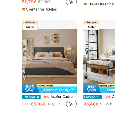
52,79€
53,99€
Clients très fidè
Clients très fidèles
Économiser 15,27€
Écon
Asofer Cadres de lit
Asofer Cadre de lit 140 x 
Entrepôt UE
-8%
Entrepôt UE
-2%
165,96€
95,46€
Dès
181,23€
98,27€