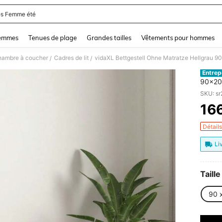
s Femme été
and down arrow keys to navigate search Dernière recherche and Rechercher et Tr
femmes
Tenues de plage
Grandes tailles
Vêtements pour hommes
hambre à coucher
Cadres de lit
vidaXL Bettgestell Ohne Matratze Hellgrau 
/
/
Entrep
90x20
SKU: s
16
PR
Détail
Li
Taille
90 