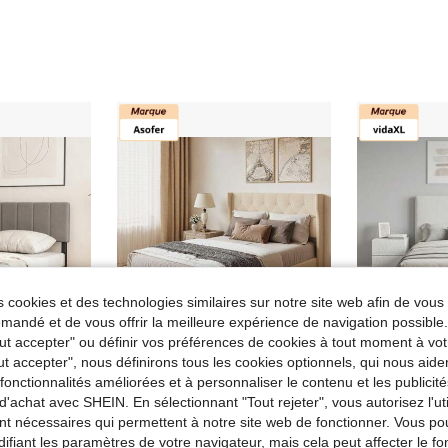
 cookies et des technologies similaires sur notre site web afin de vous 
andé et de vous offrir la meilleure expérience de navigation possibl
Tout accepter" ou définir vos préférences de cookies à tout moment à vot
ut accepter", nous définirons tous les cookies optionnels, qui nous aide
Économiser 4,78€
es fonctionnalités améliorées et à personnaliser le contenu et les publici
mier à Lattes - Lit Capitonné avec Tête de Lit -Cadre de Lit pour lit simple
Asofer Cadre de lit 140 x 200 cm, cadre de lit moderne rembourré avec tête de lit à oreilles et tête de lit, cadre de lit plateforme avec lattes en bois massif, rangement sous le lit, assemblage facile, Idées pour la Saint-Valentin
Drea
Entrepôt UE
-4%
d'achat avec SHEIN. En sélectionnant "Tout rejeter", vous autorisez l'uti
vi
Entrepôt UE
nt nécessaires qui permettent à notre site web de fonctionner. Vous po
de Gris Cadres de lit
de Quotidiennement Cadres de lit
#1 BEST-SELLERS
ifiant les paramètres de votre navigateur, mais cela peut affecter le 
100,69€