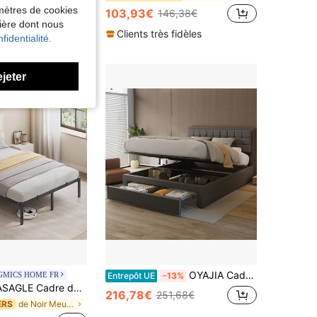
amètres de cookies
103,93€
146,38€
nière dont nous
Clients très fidèles
fidentialité.
ejeter
OYAJIA Cadres de lit
GMICS HOME FR
Entrepôt UE
-13%
Lit Double, Sommier 140 x 190 cm, Cadre en Métal, Espace de Rangement au Dessous, Moderne, Lit d'Invité, Montage Facile, Noir Mat
216,78€
251,68€
de Noir Meubles de chambre à coucher
ERS