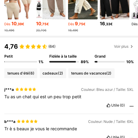
513K Suiveurs
4,81
513K Suiveurs
4,81
513K Suiveurs
4,81
10
10
9
16
Dès
,39€
,75€
Dès
,75€
,33€
Dès
513K Suiveurs
4,81
10,49€
20,70€
19,49€
513K Suiveurs
4,81
4,76
(64)
Voir plus
513K Suiveurs
4,81
Petit
Fidèle à la taille
Grand
1%
89%
10%
tenues d'été
(6)
cadeaux
(2)
tenues de vacances
(2)
j***a
Couleur: Bleu azur / Taille: 5XL
Tu
as
un
chat
qui
est
un
peu
trop
petit
Utile
(0)
b***a
Couleur: Nude / Taille: 6XL
Tr
è
s
beaux
je
vous
le
recommande
Utile
(0)