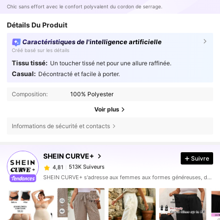
Chic sans effort avec le confort polyvalent du cordon de serrage.
Détails Du Produit
Caractéristiques de l'intelligence artificielle
Créé basé sur les détails
Tissu tissé:
Un toucher tissé net pour une allure raffinée.
Casual:
Décontracté et facile à porter.
Composition:
100% Polyester
Voir plus
Informations de sécurité et contacts
513K Suiveurs
4,81
SHEIN CURVE+
Suivre
513K Suiveurs
4,81
a***r
est en train de naviguer
513K Suiveurs
4,81
SHEIN CURVE+ s'adresse aux femmes aux formes généreuses, de taille 22-34, avec un large éventail de catégories.
513K Suiveurs
4,81
513K Suiveurs
4,81