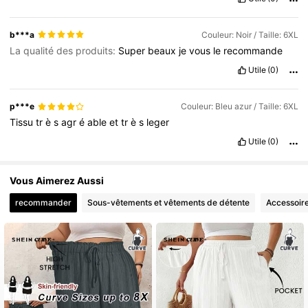
b***a
Couleur: Noir / Taille: 6XL
La qualité des produits:
Super
beaux
je
vous
le
recommande
Utile
(0)
p***e
Couleur: Bleu azur / Taille: 6XL
Tissu
tr
è
s
agr
é
able
et
tr
è
s
leger
Utile
(0)
Vous Aimerez Aussi
recommander
Sous-vêtements et vêtements de détente
Accessoir