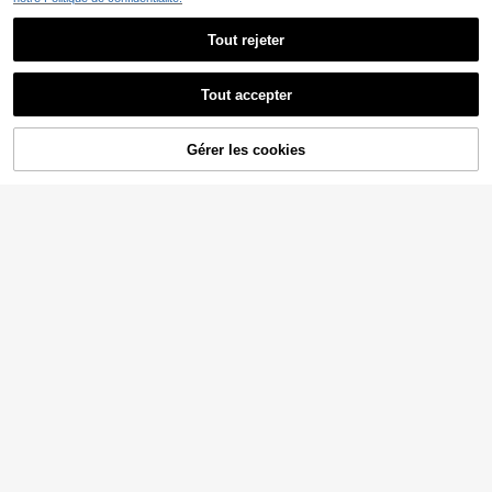
Tout rejeter
Tout accepter
AJOUTER AU
Gérer les cookies
CRAQUEZ DES MAINTENANT
PANIER