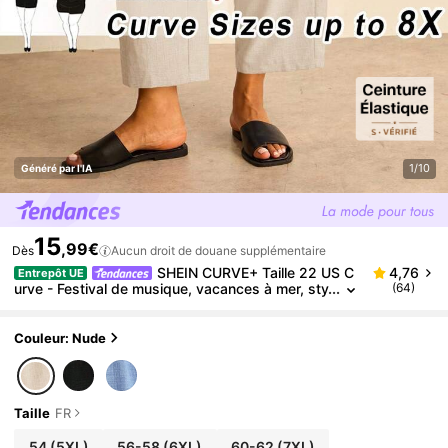
1/10
Généré par l'IA
15
,99€
Dès
Aucun droit de douane supplémentaire
SHEIN CURVE+ Taille 22 US C
4,76
Entrepôt UE
urve - Festival de musique, vacances à mer, sty
(64)
le bohème - CURVE PLUS / Pantalon fuselé déc
ontracté à taille haute et cordon de serrage pour fe
mme, idéal pour les vacances, l'été, les tenues cha
Couleur: Nude
mpêtres décontractées, le style cowboy ou les tenu
es d'enseignante.
Taille
FR
54
(5XL)
56-58
(6XL)
60-62
(7XL)