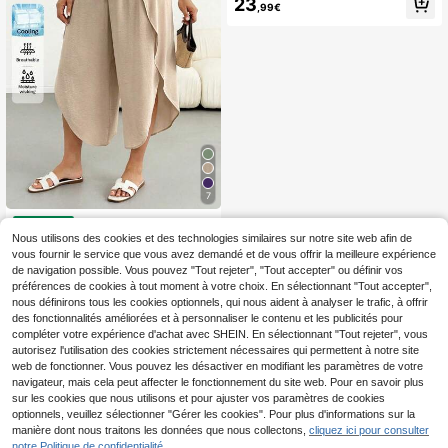
23
,99€
pour le printemps et l'été, style boh
ème minimaliste pour les vacances
et les loisirs, pantalon ample en lin b
lanc de base confortable avec col
montant, pantalon en lin
7
SHEIN Essnce Pantalon
Entrepôt UE
de plage kaki décontracté d'été po
Nous utilisons des cookies et des technologies similaires sur notre site web afin de
13
Dès
,49€
ur femmes grandes tailles, pantalon
vous fournir le service que vous avez demandé et de vous offrir la meilleure expérience
large ample, frais et respirant, avec
de navigation possible. Vous pouvez "Tout rejeter", "Tout accepter" ou définir vos
taille élastique, fente et jambes larg
préférences de cookies à tout moment à votre choix. En sélectionnant "Tout accepter",
es raccourcies, vacances européen
nous définirons tous les cookies optionnels, qui nous aident à analyser le trafic, à offrir
nes
des fonctionnalités améliorées et à personnaliser le contenu et les publicités pour
compléter votre expérience d'achat avec SHEIN. En sélectionnant "Tout rejeter", vous
autorisez l'utilisation des cookies strictement nécessaires qui permettent à notre site
web de fonctionner. Vous pouvez les désactiver en modifiant les paramètres de votre
navigateur, mais cela peut affecter le fonctionnement du site web. Pour en savoir plus
sur les cookies que nous utilisons et pour ajuster vos paramètres de cookies
optionnels, veuillez sélectionner "Gérer les cookies". Pour plus d'informations sur la
manière dont nous traitons les données que nous collectons,
cliquez ici pour consulter
notre Politique de confidentialité.