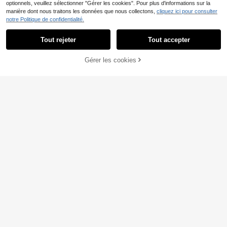
optionnels, veuillez sélectionner "Gérer les cookies". Pour plus d'informations sur la
manière dont nous traitons les données que nous collectons,
cliquez ici pour consulter
notre Politique de confidentialité.
Tout rejeter
Tout accepter
Gérer les cookies
AJOUTER AU PANIER