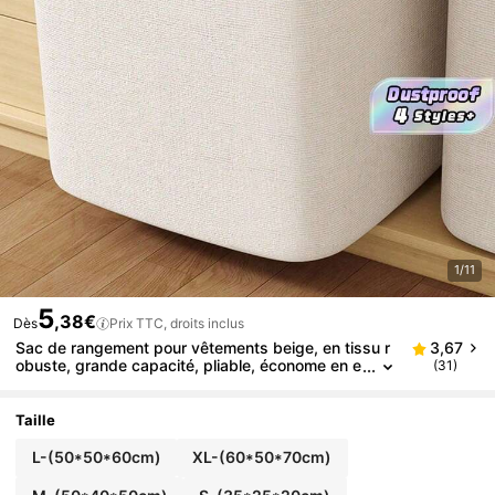
1/11
5
,38€
Dès
Prix TTC, droits inclus
Sac de rangement pour vêtements beige, en tissu r
3,67
obuste, grande capacité, pliable, économe en e
(31)
space, anti-poussière, pour l'organisation des p
lacards, de rangement sous le lit, avec poignées de
transport pratiques
Taille
L-(50*50*60cm)
XL-(60*50*70cm)