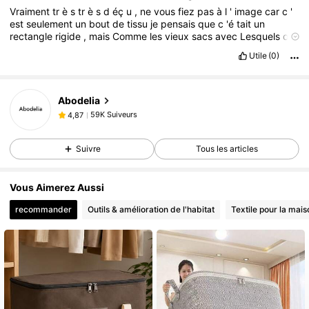
Vraiment
tr
è
s
tr
è
s
d
éç
u
,
ne
vous
fiez
pas
à
l
'
image
car
c
'
est
seulement
un
bout
de
tissu
je
pensais
que
c
'é
tait
un
rectangle
rigide
,
mais
Comme
les
vieux
sacs
avec
Lesquels
on
part
au
bled
Utile
(0)
59K Suiveurs
4,87
Abodelia
59K Suiveurs
4,87
a***3
est en train de naviguer
59K Suiveurs
4,87
Suivre
Tous les articles
59K Suiveurs
4,87
59K Suiveurs
4,87
Vous Aimerez Aussi
59K Suiveurs
4,87
recommander
Outils & amélioration de l'habitat
Textile pour la mais
59K Suiveurs
4,87
59K Suiveurs
4,87
59K Suiveurs
4,87
59K Suiveurs
4,87