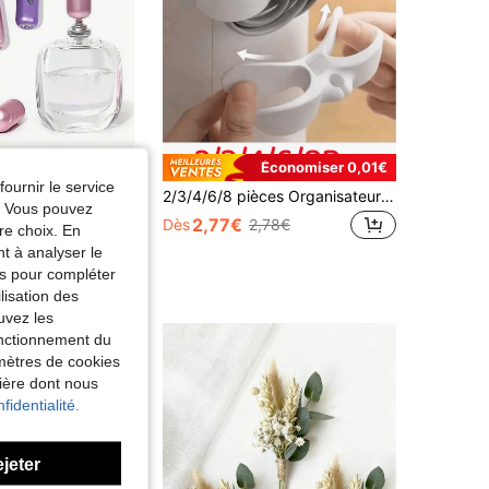
Économiser 0,01€
fournir le service
1 pièce/3 pièces/4 pièces Flacon de parfum rechargeable de 5 ml, flacon de parfum de voyage, flacon de vaporisateur de voyage rechargeable, emballé individuellement, flacon de recharge de parfum de voyage et distributeur de parfum portable, flacon de parfum rose pailleté avec vaporisateur, pour le stockage de parfum essentiel de voyage, salon, chambre à coucher, salle de bain, mariage, fête, anniversaire, cadeaux pour hommes et femmes, amis, parents, accessoires, cadeau de nouvel an amusant
2/3/4/6/8 pièces Organisateur de cordon d'alimentation, clips de fixation adhésifs pour cordon d'alimentation mural, organisateur de cordon de rangement de cuisine, enrouleur de cordon d'appareil ménager
e. Vous pouvez
de Déplacements domicile-travail Boîtes de rangeme
ERS
2,77€
Dès
2,78€
re choix. En
nt à analyser le
tés pour compléter
lisation des
uvez les
fonctionnement du
amètres de cookies
nière dont nous
fidentialité.
ejeter