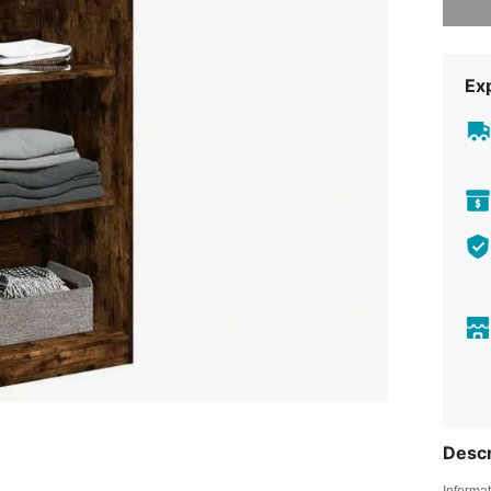
Exp
Descr
Informat