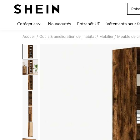
Robe
Use up 
Catégories
Nouveautés
Entrepôt UE
Vêtements pour 
Accueil
Outils & amélioration de l'habitat
Mobilier
Meuble de c
/
/
/