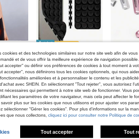
Économiser 0,02€
 cookies et des technologies similaires sur notre site web afin de vous 
60/Pièces Autocollants à base de plantes pour le nombril, patchs pour le bouton abdominal - Adhésif raffermissant pour la taille, l'abdomen, les bras et les cuisses, convient pour les mariages, l'anniversaire de la mère, les voyages à la plage et les occasions festives. C'est un cadeau idéal pour les femmes, les mères, les enseignants, les amis,
1 pièce Poignée adhésive en silicone pour téléphone, support de téléphone à ventouse, poignée de téléphone mains libres adhésive pour selfie et vidéo, support de préhension pour téléphone, poignée de téléphone en silicone, support de téléphone à ventouse, poignée de téléphone mains libres, support anneau, compatible avec les téléphones iOS et Android
andé et de vous offrir la meilleure expérience de navigation possibl
de produits à bas prix à 3 $ Supports et étagères
#2 BEST-SELLERS
#2 BEST-SELL
Tout accepter" ou définir vos préférences de cookies à tout moment à vot
2,45€
1,38€
Dès
2,47€
Dès
ut accepter", nous définirons tous les cookies optionnels, qui nous aide
es fonctionnalités améliorées et à personnaliser le contenu et les publici
d'achat avec SHEIN. En sélectionnant "Tout rejeter", vous autorisez l'uti
nt nécessaires qui permettent à notre site web de fonctionner. Vous po
ifiant les paramètres de votre navigateur, mais cela peut affecter le 
 savoir plus sur les cookies que nous utilisons et pour ajuster vos par
lez sélectionner "Gérer les cookies". Pour plus d'informations sur la ma
ées que nous collectons,
cliquez ici pour consulter notre Politique de con
kies
Tout accepter
Tout r