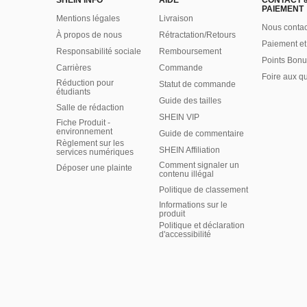
SHEIN INFO
AIDE
CONTACT 
PAIEMENT
Mentions légales
Livraison
Nous contac
À propos de nous
Rétractation/Retours
Paiement et
Responsabilité sociale
Remboursement
Points Bonu
Carrières
Commande
Foire aux q
Réduction pour
Statut de commande
étudiants
Guide des tailles
Salle de rédaction
SHEIN VIP
Fiche Produit -
environnement
Guide de commentaire
Règlement sur les
SHEIN Affiliation
services numériques
Comment signaler un
Déposer une plainte
contenu illégal
Politique de classement
Informations sur le
produit
Politique et déclaration
d'accessibilité