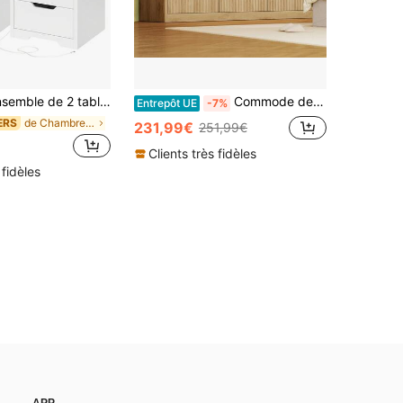
de chevet avec éclairage LED 3 couleurs et charge rapide USB/Type-C – Table de chevet moderne avec plateau coulissant et 2 tiroirs, idéale pour la chambre et le salon, blanche
Commode de 160 cm pour chambre, 9 tiroirs, commode moderne avec poignées en métal, commode cannelée, rangement pour vêtements en bois pour dressing, salon, entrée, naturel
Entrepôt UE
-7%
de Chambre à coucher Tables de chevet
ERS
231,99€
251,99€
Clients très fidèles
 fidèles