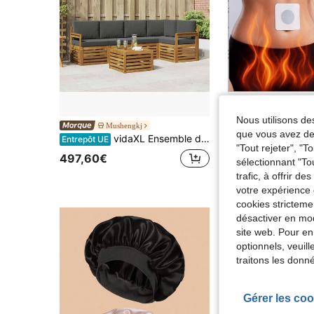
Nous utilisons des
Mushengkj
que vous avez dem
vidaXL Ensemble de canapé d'angle 6 pcs Naturel et Anthracite
Entrepôt UE
2,27€
Dès
"Tout rejeter", "
497,60€
sélectionnant "To
trafic, à offrir d
votre expérience 
cookies stricteme
désactiver en mod
site web. Pour en
optionnels, veuil
traitons les donn
Gérer les coo