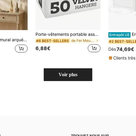
Porte-vêtements portable assemblé avec étagères et crochets, porte-vêtements et porte-chaussures portable, étagère de rangement robuste avec porte-chaussures pour suspendre les vêtements, étagère de garde-robe multifonctionnelle pour chambre, noir/blanc en option, étagère de rangement
Ensemble de 2 tables 
Entrepôt UE
oir décoratif doré antique pour entrée, salle de bain, salon & décoration de manteau de cheminée
de Fer Meubles de chambre à coucher
#6 BEST-SELLERS
#2 BEST-SELL
6,88€
74,69€
Dès
Clients très
Voir plus