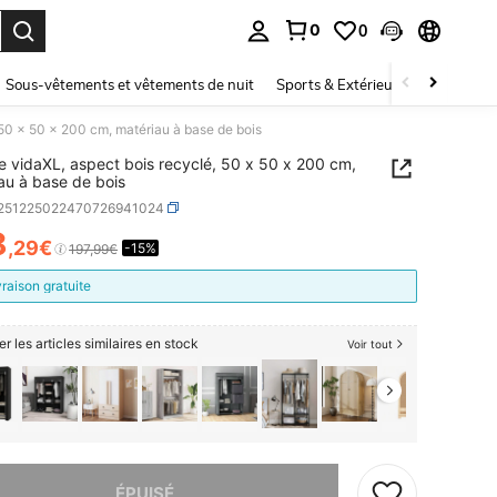
0
0
ouver. Press Enter to select.
Sous-vêtements et vêtements de nuit
Sports & Extérieur
Enfants
 50 x 50 x 200 cm, matériau à base de bois
e vidaXL, aspect bois recyclé, 50 x 50 x 200 cm,
au à base de bois
r251225022470726941024
8
,29€
-15%
ICE AND AVAILABILITY
197,99€
vraison gratuite
er les articles similaires en stock
Voir tout
 ce produit est épuisé.
ÉPUISÉ