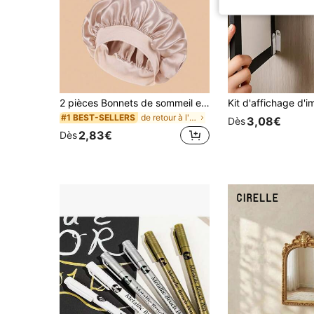
2 pièces Bonnets de sommeil en soie satin de luxe, couleur unie, bonnets de protection des cheveux élastiques, légers et confortables pour un port toute la nuit, soins capillaires, douche, ajustement doux au cuir chevelu, pour elle
de retour à l'école Serviettes pour cheveux
#1 BEST-SELLERS
3,08€
Dès
2,83€
Dès