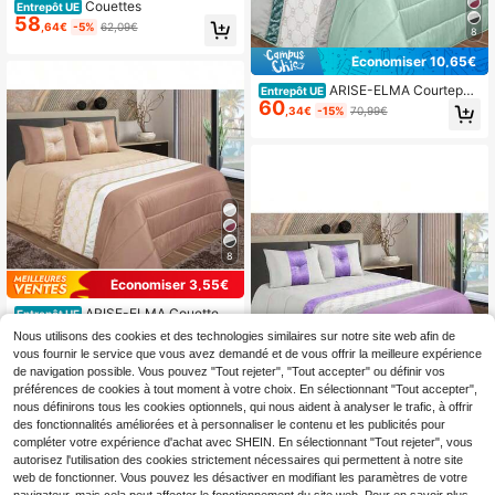
Couettes
Entrepôt UE
58
,64€
-5%
62,09€
8
Économiser 10,65€
ARISE-ELMA Courtepoi
Entrepôt UE
60
nte décorative, avec rembourrage d
,34€
-15%
70,99€
e coussin inclus, courtepointes de li
t, courtepointe boutis, qualité supéri
eure, confortable et , convient pour
un lit de 135/150 cm, taille 250x26
0 cm
8
Économiser 3,55€
ARISE-ELMA Couette d
Entrepôt UE
60
écorative, avec rembourrage de co
,34€
-5%
63,89€
Nous utilisons des cookies et des technologies similaires sur notre site web afin de
ussin inclus, couettes de lit, couette
vous fournir le service que vous avez demandé et de vous offrir la meilleure expérience
bouti, qualité supérieure, confortabl
de navigation possible. Vous pouvez "Tout rejeter", "Tout accepter" ou définir vos
e et durable, convient pour un lit de
préférences de cookies à tout moment à votre choix. En sélectionnant "Tout accepter",
135/150 cm, taille 250x260 cm
nous définirons tous les cookies optionnels, qui nous aident à analyser le trafic, à offrir
9
des fonctionnalités améliorées et à personnaliser le contenu et les publicités pour
compléter votre expérience d'achat avec SHEIN. En sélectionnant "Tout rejeter", vous
Économiser 3,45€
autorisez l'utilisation des cookies strictement nécessaires qui permettent à notre site
Couettes
Entrepôt UE
web de fonctionner. Vous pouvez les désactiver en modifiant les paramètres de votre
58