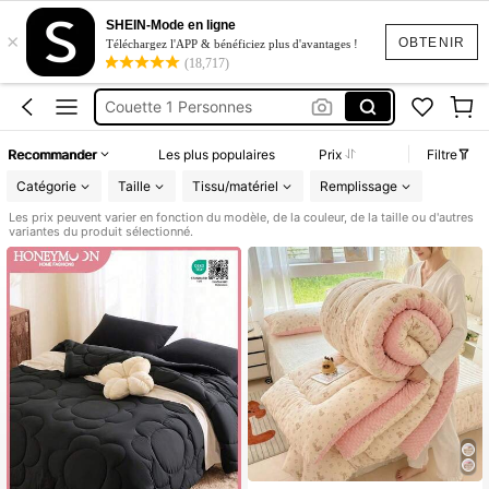
Couette
SHEIN-Mode en ligne
×
Couette 2 Personnes
OBTENIR
Téléchargez l'APP & bénéficiez plus d'avantages !
(18,717)
Couette 1 Personnes
Couette 220×240
Couette De Lit
Recommander
Les plus populaires
Prix
Filtre
Couette
Catégorie
Taille
Tissu/matériel
Remplissage
Les prix peuvent varier en fonction du modèle, de la couleur, de la taille ou d'autres
variantes du produit sélectionné.