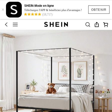
SHEIN-Mode en ligne
×
OBTENIR
Téléchargez l'APP & bénéficiez plus d'avantages !
(18,717)