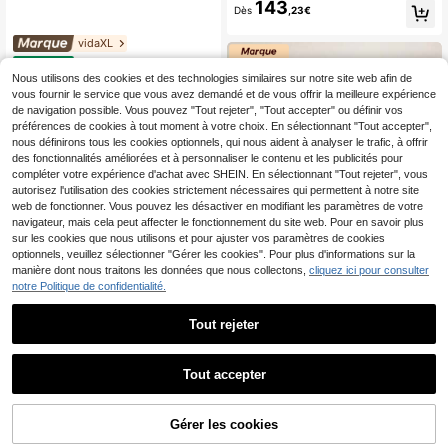
143
t en métal, lit double, cadre de lit, so
Dès
,23€
mmier, cadre à lattes, mobilier de ch
ambre, lit de chambre, métal noir, 14
vidaXL
0 x 200 cm
vidaXL Tables de cheve
Entrepôt UE
115
t 2 pièces. Rose 36x39x59 cm Acie
Nous utilisons des cookies et des technologies similaires sur notre site web afin de
,63€
r Convient pour le salon et la chamb
vous fournir le service que vous avez demandé et de vous offrir la meilleure expérience
re ; idéal pour les commodes et les t
de navigation possible. Vous pouvez "Tout rejeter", "Tout accepter" ou définir vos
ables de chevet avec tiroirs ; monta
préférences de cookies à tout moment à votre choix. En sélectionnant "Tout accepter",
ge peu encombrant ; parfait comme
nous définirons tous les cookies optionnels, qui nous aident à analyser le trafic, à offrir
cadeau ou accessoire de décoratio
des fonctionnalités améliorées et à personnaliser le contenu et les publicités pour
n.
compléter votre expérience d'achat avec SHEIN. En sélectionnant "Tout rejeter", vous
autorisez l'utilisation des cookies strictement nécessaires qui permettent à notre site
web de fonctionner. Vous pouvez les désactiver en modifiant les paramètres de votre
navigateur, mais cela peut affecter le fonctionnement du site web. Pour en savoir plus
sur les cookies que nous utilisons et pour ajuster vos paramètres de cookies
optionnels, veuillez sélectionner "Gérer les cookies". Pour plus d'informations sur la
manière dont nous traitons les données que nous collectons,
cliquez ici pour consulter
vidaXL
notre Politique de confidentialité.
vidaXL Tête de lit Gris fo
Entrepôt UE
52
ncé 100x5x78/88 cm Velours
,70€
Tout rejeter
MuHaven
vidaXL Kinderbettgestell
Entrepôt UE
Tout accepter
137
Mit Kopfteil Mit Kopfteil Rosa 90 X
,97€
200 Cm PU
AJOUTER AU
Gérer les cookies
CRAQUEZ DES MAINTENANT
PANIER