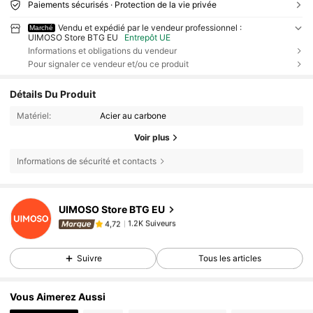
Paiements sécurisés · Protection de la vie privée
Vendu et expédié par le vendeur professionnel :
Marché
UIMOSO Store BTG EU
Entrepôt UE
Informations et obligations du vendeur
Pour signaler ce vendeur et/ou ce produit
Détails Du Produit
Matériel:
Acier au carbone
Voir plus
Informations de sécurité et contacts
1.2K Suiveurs
4,72
UIMOSO Store BTG EU
1.2K Suiveurs
4,72
3***1
est en train de naviguer
1.2K Suiveurs
4,72
Suivre
Tous les articles
1.2K Suiveurs
4,72
1.2K Suiveurs
4,72
Vous Aimerez Aussi
1.2K Suiveurs
4,72