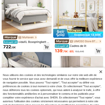
Économiser 13,69€
Lit rembourré 140x200c
Entrepôt UE
MuHaven
m, cadre de lit réglable hydraulique
227
UIMOSO Store BTG EU
vidaXL Boxspringbett M
Entrepôt UE
,82€
Économiser 1,20€
ment avec espace de rangement, p
it Matratze Hellgrau 140x190 Cm S
Cadres de lit
722
Entrepôt UE
our chambre, lit d'appoint, gris flane
,12€
toff
VASAGLE
lle, sans matelas
139
,75€
-8%
153,44€
VASAGLE Cadre de Lit 9
Entrepôt UE
0 x 190 avec Sommier Métal, Lit 1 P
#2 BEST-SELLERS
de Noir Meubles de chambre à coucher
ersonne, en Métal, Montage Facile,
52
pour Petits Espaces, Chambre d'Ami
,79€
-2%
53,99€
s, Chambre Ado, Noir
Nous utilisons des cookies et des technologies similaires sur notre site web afin de
vous fournir le service que vous avez demandé et de vous offrir la meilleure expérience
de navigation possible. Vous pouvez "Tout rejeter", "Tout accepter" ou définir vos
préférences de cookies à tout moment à votre choix. En sélectionnant "Tout accepter",
nous définirons tous les cookies optionnels, qui nous aident à analyser le trafic, à offrir
des fonctionnalités améliorées et à personnaliser le contenu et les publicités pour
compléter votre expérience d'achat avec SHEIN. En sélectionnant "Tout rejeter", vous
autorisez l'utilisation des cookies strictement nécessaires qui permettent à notre site
Économiser 119,73€